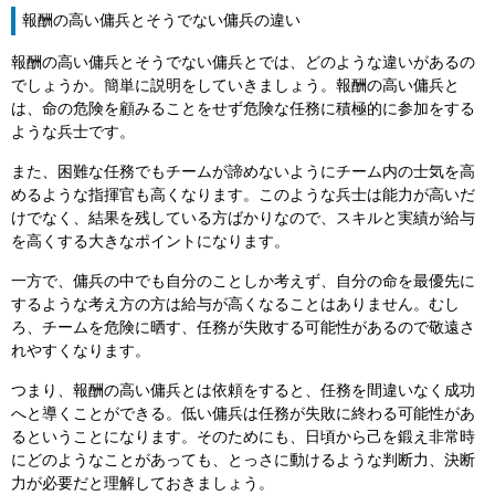
報酬の高い傭兵とそうでない傭兵の違い
報酬の高い傭兵とそうでない傭兵とでは、どのような違いがあるの
でしょうか。簡単に説明をしていきましょう。報酬の高い傭兵と
は、命の危険を顧みることをせず危険な任務に積極的に参加をする
ような兵士です。
また、困難な任務でもチームが諦めないようにチーム内の士気を高
めるような指揮官も高くなります。このような兵士は能力が高いだ
けでなく、結果を残している方ばかりなので、スキルと実績が給与
を高くする大きなポイントになります。
一方で、傭兵の中でも自分のことしか考えず、自分の命を最優先に
するような考え方の方は給与が高くなることはありません。むし
ろ、チームを危険に晒す、任務が失敗する可能性があるので敬遠さ
れやすくなります。
つまり、報酬の高い傭兵とは依頼をすると、任務を間違いなく成功
へと導くことができる。低い傭兵は任務が失敗に終わる可能性があ
るということになります。そのためにも、日頃から己を鍛え非常時
にどのようなことがあっても、とっさに動けるような判断力、決断
力が必要だと理解しておきましょう。