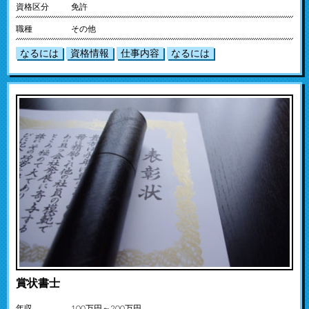
資格区分
免許
職種
その他
なるには
資格情報
仕事内容
なるには
賞状書士
年収
100万円～200万円