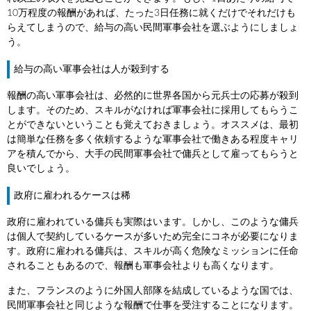
10万程度の報酬があれば、たった3日任務に就くだけでそれだけも
らえてしまうので、給与の高い民間軍事会社を選ぶようにしましょ
う。
給与の高い軍事会社は人が殺到する
報酬の高い軍事会社は、必然的に世界各国から元兵士の応募が殺到
します。そのため、スキルがなければ軍事会社に採用してもらうこ
とができないということも覚えておきましょう。オススメは、最初
は簡単な任務を多く依頼するような軍事会社で働きある程度キャリ
アを積んでから、大手の民間軍事会社で傭兵として雇ってもらうと
良いでしょう。
政府に雇われるケースは稀
政府に雇われている傭兵も実際はいます。しかし、このような傭兵
は個人で契約しているケースが多いため完全にコネが必要になりま
す。政府に雇われる傭兵は、スキルが高く危険なミッションに任命
されることもあるので、報酬も軍事会社よりも高くなります。
また、フランスのように外国人部隊を結成しているような国では、
民間軍事会社と同じような報酬で仕事を受注することになります。