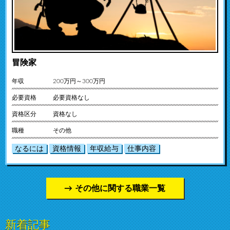
冒険家
年収
200万円～300万円
必要資格
必要資格なし
資格区分
資格なし
職種
その他
なるには
資格情報
年収給与
仕事内容
その他に関する職業一覧
新着記事