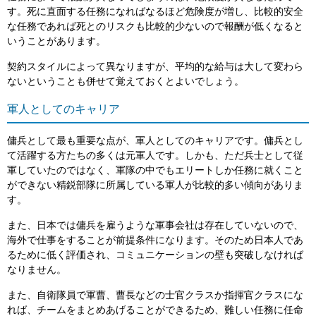
す。死に直面する任務になればなるほど危険度が増し、比較的安全
な任務であれば死とのリスクも比較的少ないので報酬が低くなると
いうことがあります。
契約スタイルによって異なりますが、平均的な給与は大して変わら
ないということも併せて覚えておくとよいでしょう。
軍人としてのキャリア
傭兵として最も重要な点が、軍人としてのキャリアです。傭兵とし
て活躍する方たちの多くは元軍人です。しかも、ただ兵士として従
軍していたのではなく、軍隊の中でもエリートしか任務に就くこと
ができない精鋭部隊に所属している軍人が比較的多い傾向がありま
す。
また、日本では傭兵を雇うような軍事会社は存在していないので、
海外で仕事をすることが前提条件になります。そのため日本人であ
るために低く評価され、コミュニケーションの壁も突破しなければ
なりません。
また、自衛隊員で軍曹、曹長などの士官クラスか指揮官クラスにな
れば、チームをまとめあげることができるため、難しい任務に任命