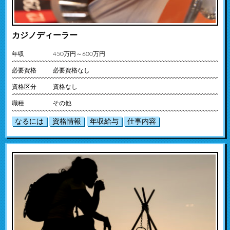
カジノディーラー
年収
450万円～600万円
必要資格
必要資格なし
資格区分
資格なし
職種
その他
なるには
資格情報
年収給与
仕事内容