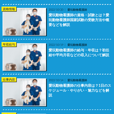
資格情報
2022/10/20
愛玩動物看護師
愛玩動物看護師の資格・試験とは？愛
玩動物看護師国家試験の受験方法や概
要などを解説
年収給与
2022/10/19
愛玩動物看護師
愛玩動物看護師の給与・年収は？初任
給や平均月収などの収入について解説
仕事内容
2022/10/14
愛玩動物看護師
愛玩動物看護師の仕事内容は？1日のス
ケジュール・やりがい・魅力などを解
説