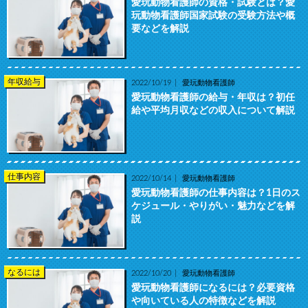
愛玩動物看護師の資格・試験とは？愛
玩動物看護師国家試験の受験方法や概
要などを解説
年収給与
2022/10/19
愛玩動物看護師
愛玩動物看護師の給与・年収は？初任
給や平均月収などの収入について解説
仕事内容
2022/10/14
愛玩動物看護師
愛玩動物看護師の仕事内容は？1日のス
ケジュール・やりがい・魅力などを解
説
なるには
2022/10/20
愛玩動物看護師
愛玩動物看護師になるには？必要資格
や向いている人の特徴などを解説