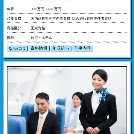
年収
300万円～400万円
必要資格
国内旅程管理主任者資格 総合旅程管理主任者資格
資格区分
国家資格
職種
旅行・ホテル
なるには
資格情報
年収給与
仕事内容