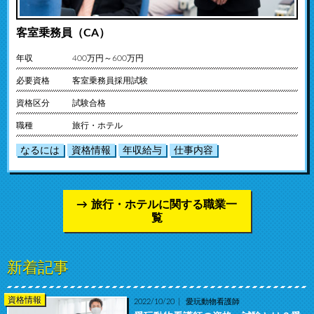
客室乗務員（CA）
年収
400万円～600万円
必要資格
客室乗務員採用試験
資格区分
試験合格
職種
旅行・ホテル
なるには
資格情報
年収給与
仕事内容
旅行・ホテルに関する職業一
覧
新着記事
資格情報
2022/10/20
愛玩動物看護師