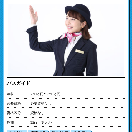
バスガイド
年収
250万円〜350万円
必要資格
必要資格なし
資格区分
資格なし
職種
旅行・ホテル