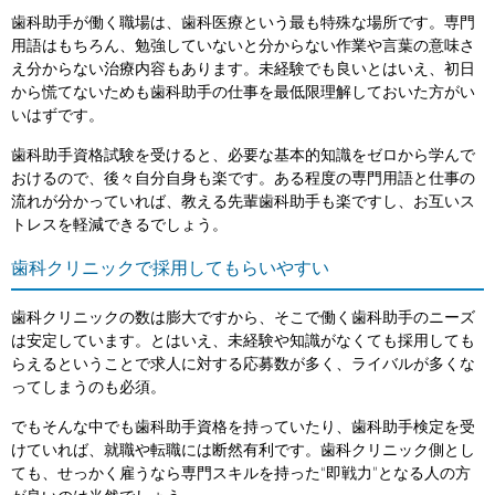
歯科助手が働く職場は、歯科医療という最も特殊な場所です。専門
用語はもちろん、勉強していないと分からない作業や言葉の意味さ
え分からない治療内容もあります。未経験でも良いとはいえ、初日
から慌てないためも歯科助手の仕事を最低限理解しておいた方がい
いはずです。
歯科助手資格試験を受けると、必要な基本的知識をゼロから学んで
おけるので、後々自分自身も楽です。ある程度の専門用語と仕事の
流れが分かっていれば、教える先輩歯科助手も楽ですし、お互いス
トレスを軽減できるでしょう。
歯科クリニックで採用してもらいやすい
歯科クリニックの数は膨大ですから、そこで働く歯科助手のニーズ
は安定しています。とはいえ、未経験や知識がなくても採用しても
らえるということで求人に対する応募数が多く、ライバルが多くな
ってしまうのも必須。
でもそんな中でも歯科助手資格を持っていたり、歯科助手検定を受
けていれば、就職や転職には断然有利です。歯科クリニック側とし
ても、せっかく雇うなら専門スキルを持った“即戦力”となる人の方