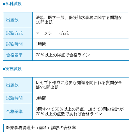
■学科試験
法規、医学一般、保険請求事務に関する問題が
出題数
10問出題
試験方式
マークシート方式
試験時間
1時間
合格基準
70％以上の得点で合格ライン
■実技試験
レセプト作成に必要な知識を問われる質問が全
出題数
部で3問出題
試験時間
3時間
3問すべて50％以上の得点、加えて3問の合計が
合格基準
70％以上の点数であれば合格ライン
医療事務管理士（歯科）試験の合格率