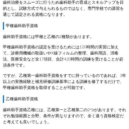
歯科治療をスムーズに行うため歯科助手の育成とスキルアップを目
的とし、試験方式で与えられるものではなく、専門学校での講習を
通じて認定される資格になります。
甲種歯科助手資格
歯科助手資格には甲種と乙種の2種類があります。
甲種歯科助手資格の認定を受けるためには120時間の実習に加え
て、診療用機械の取扱いやX線フィルムの整理、歯科用語、消毒
法、医療安全など全17項目、合計420時間の訓練を受けることが必
須条件です。
ですが、乙種第一歯科助手資格をすでに持っているのであれば、3年
以上の実務経験と補充研修訓練基準による訓練を修了するだけで、
甲種歯科助手資格を取得することが可能です。
乙種歯科助手資格
歯科助手資格乙種には、乙種第一と乙種第二の2つがあります。それ
ぞれ勉強範囲と分野、条件が異なりますので、全く違う資格検定だ
と考えても良いでしょう。