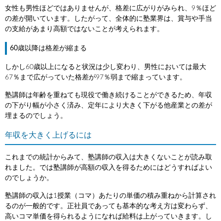
女性も男性ほどではありませんが、格差に広がりがみられ、9％ほど
の差が開いています。したがって、全体的に塾業界は、賞与や手当
の支給があまり高額ではないことが考えられます。
60歳以降は格差が縮まる
しかし60歳以上になると状況は少し変わり、男性においては最大
67％まで広がっていた格差が97％弱まで縮まっています。
塾講師は年齢を重ねても現役で働き続けることができるため、年収
の下がり幅が小さく済み、定年により大きく下がる他産業との差が
埋まるのでしょう。
年収を大きく上げるには
これまでの統計からみて、塾講師の収入は大きくないことが読み取
れました。では塾講師が高額の収入を得るためにはどうすればよい
のでしょうか。
塾講師の収入は1授業（コマ）あたりの単価の積み重ねから計算され
るのが一般的です。正社員であっても基本的な考え方は変わらず、
高いコマ単価を得られるようになれば給料は上がっていきます。し