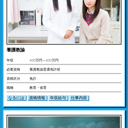
養護教諭
年収
400万円～600万円
必要資格
養護教諭普通免許状
資格区分
免許
職種
教育・保育
なるには
資格情報
年収給与
仕事内容