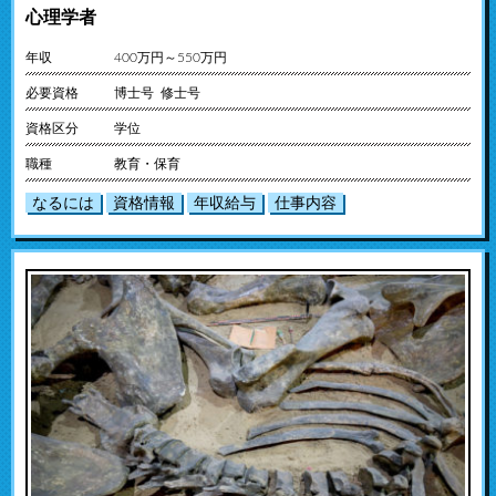
心理学者
年収
400万円～550万円
必要資格
博士号 修士号
資格区分
学位
職種
教育・保育
なるには
資格情報
年収給与
仕事内容