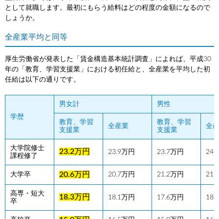
として就職します。最初にもらう給料はどの程度の金額になるので
しょうか。
全産業平均と同等
厚生労働省が発表した「賃金構造基本統計調査」によれば、平成30
年の「教育、学習支援業」における初任給と、全産業を平均した初
任給は以下の通りです。
男女計
男性
学歴
教育、学習
教育、学習
全産業
全
支援業
支援業
大学院修士
23.2万円
23.9万円
23.7万円
24
課程修了
20.6万円
大学卒
20.7万円
21.2万円
21
高専・短大
18.3万円
18.1万円
17.6万円
18
卒