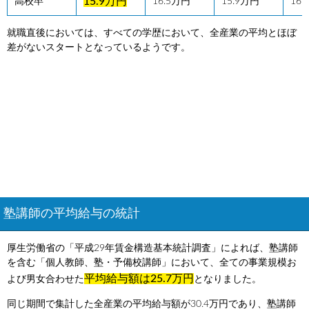
15.9万円
高校卒
16.5万円
15.9万円
16
就職直後においては、すべての学歴において、全産業の平均とほぼ
差がないスタートとなっているようです。
塾講師の平均給与の統計
厚生労働省の「平成29年賃金構造基本統計調査」によれば、塾講師
を含む「個人教師、塾・予備校講師」において、全ての事業規模お
平均給与額は25.7万円
よび男女合わせた
となりました。
同じ期間で集計した全産業の平均給与額が30.4万円であり、塾講師