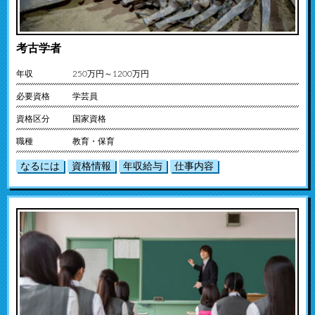
考古学者
年収
250万円～1200万円
必要資格
学芸員
資格区分
国家資格
職種
教育・保育
なるには
資格情報
年収給与
仕事内容