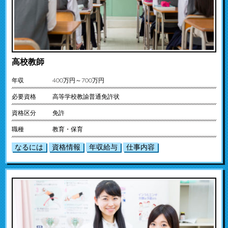
高校教師
年収
400万円～700万円
必要資格
高等学校教諭普通免許状
資格区分
免許
職種
教育・保育
なるには
資格情報
年収給与
仕事内容