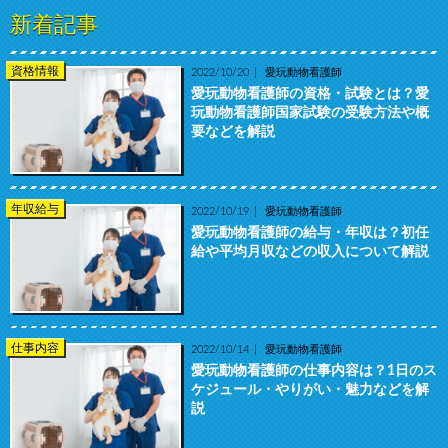
新着記事
資格情報
2022/10/20
愛玩動物看護師
愛玩動物看護師の資格・試験とは？愛
玩動物看護師国家試験の受験方法や概
要などを解説
年収給与
2022/10/19
愛玩動物看護師
愛玩動物看護師の給与・年収は？初任
給や平均月収などの収入について解説
仕事内容
2022/10/14
愛玩動物看護師
愛玩動物看護師の仕事内容は？1日のス
ケジュール・やりがい・魅力などを解
説