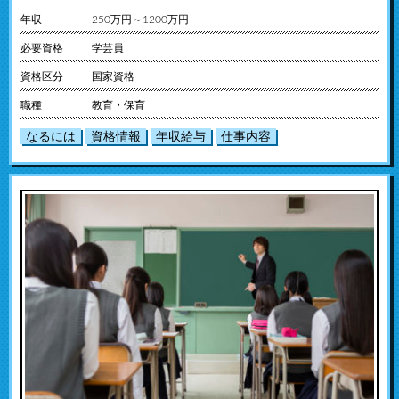
年収
250万円～1200万円
必要資格
学芸員
資格区分
国家資格
職種
教育・保育
なるには
資格情報
年収給与
仕事内容