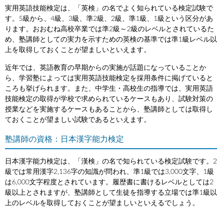
実用英語技能検定は、「英検」の名でよく知られている検定試験で
す。5級から、4級、3級、準2級、2級、準1級、1級という区分があ
ります。おおむね高校卒業では準2級～2級のレベルとされているた
め、塾講師としての実力を示すための英検の基準では準1級レベル以
上を取得しておくことが望ましいといえます。
近年では、英語教育の早期からの実施が話題になっていることか
ら、学習塾によっては実用英語技能検定を採用条件に掲げていると
ころも挙げられます。また、中学生・高校生の指導では、実用英語
技能検定の取得が学校で求められているケースもあり、試験対策の
授業などを実施するケースもあることから、塾講師としては取得し
ておくことが望ましい試験であるといえます。
塾講師の資格：日本漢字能力検定
日本漢字能力検定は、「漢検」の名で知られている検定試験です。2
級では常用漢字2,136字の知識が問われ、準1級では3,000文字、1級
は6,000文字程度とされています。履歴書に書けるレベルとしては2
級以上とされますが、塾講師として生徒を指導する立場では準1級以
上のレベルを取得しておくことが望ましいといえるでしょう。