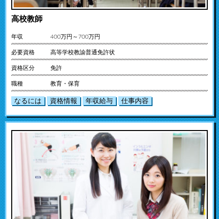
高校教師
年収
400万円～700万円
必要資格
高等学校教諭普通免許状
資格区分
免許
職種
教育・保育
なるには
資格情報
年収給与
仕事内容