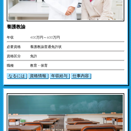
養護教諭
年収
400万円～600万円
必要資格
養護教諭普通免許状
資格区分
免許
職種
教育・保育
なるには
資格情報
年収給与
仕事内容