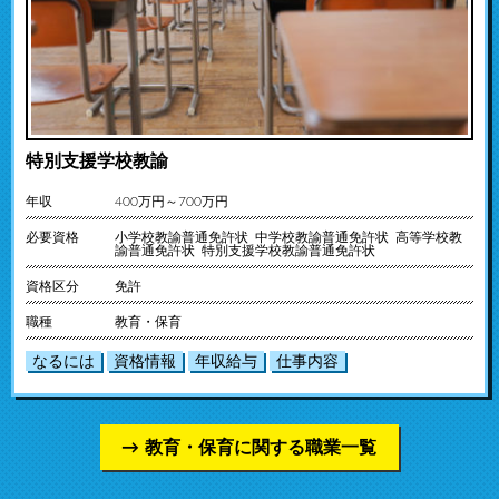
特別支援学校教諭
年収
400万円～700万円
必要資格
小学校教諭普通免許状 中学校教諭普通免許状 高等学校教
諭普通免許状 特別支援学校教諭普通免許状
資格区分
免許
職種
教育・保育
なるには
資格情報
年収給与
仕事内容
教育・保育に関する職業一覧