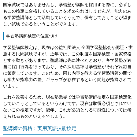
国家試験ではありませんし、学習塾が講師を採用する際に、必ずし
もこの検定に合格していることを求められはしませんが、能力のあ
る学習塾講師として活動していくうえで、保有しておくことが望ま
しい試験であるということができます。
学習塾講師検定の位置づけ
学習塾講師検定は、現在は公益社団法人 全国学習塾協会が認証・実
施する民間試験ですが、近年では、この制度を国家検定・国家資格
とする動きがあります。塾講師は先に述べたとおり、各学習塾が独
自に採用行為を行っており、その採用基準は学習塾がそれぞれ独自
に策定しています。このため、同じ内容を教える学習塾講師の間で
も学力や指導力の差、ギャップが存在するという問題が指摘されて
います。
これを改善するため、現在塾業界では学習塾講師検定を国家検定化
していこうとしているというわけです。現在は取得必須とされてい
ないこの検定ですが、後年、これが必須となる可能性については考
えられるものといえるでしょう。
塾講師の資格：実用英語技能検定