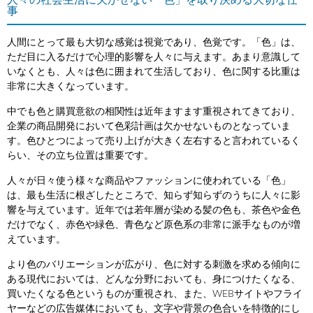
人々の社会生活に欠かせない「色」を取り決める大切な仕
事
人間にとって最も大切な感覚は視覚であり、色覚です。「色」は、
ただ目に入るだけで心理的影響を人々に与えます。あまり意識して
いなくとも、人々は色に囲まれて生活しており、色に関する比重は
非常に大きくなっています。
中でも色と購買意欲の相関性は近年ますます重視されてきており、
企業の商品開発において色彩計画は欠かせないものとなっていま
す。色ひとつによって売り上げが大きく左右すると言われているく
らい、その立ち位置は重要です。
人々が日々使う様々な商品やファッションに使われている「色」
は、最も生活に根ざしたところで、知らず知らずのうちに人々に影
響を与えています。近年では若年層が染める髪の色も、茶色や金色
だけでなく、赤色や緑色、青色など原色系の非常に派手なものが増
えています。
より色のバリエーションが広がり、色に対する刺激を求める傾向に
ある現代においては、どんな分野においても、身につけたくなる、
買いたくなる色というものが重視され、また、WEBサイトやフライ
ヤーなどの広告媒体においても、文字や背景の色合いを特徴的にし