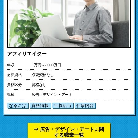
アフィリエイター
年収
1万円～6000万円
必要資格
必要資格なし
資格区分
資格なし
職種
広告・デザイン・アート
なるには
資格情報
年収給与
仕事内容
広告・デザイン・アートに関
する職業一覧