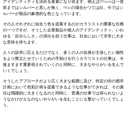
アイデンティティを決める要素になり得ます。例えばiPhoneは一昔
前まではシルバーと黒しか無く、Macの場合かつては白、今ではシ
ルバーが製品の象徴的な色となっています。
その人それぞれに似合う色を提案するのがカラリストの重要な任務
の一つですが、そうした企業製品や個人のアイデンティティ、いわ
ゆる「自分らしさ」の演出を担う仕事は、社会において非常に大き
な意味を持ちます。
人々の訴求に応えるだけでなく、多くの人の自身が主張したい個性
をより際立たせていくための手助けを行うカラリストの仕事は、今
後ますます重要視されていくのと同時に、大きなやりがいを生んで
いくでしょう。
そうしたアプローチがより広く大きな範囲に及び、特定の街の都市
計画において色彩計画を提案できるような仕事ができれば、その責
任は飛躍的に大きくなるのと同時に、普通の仕事では得られないよ
うなかけがえなのないやりがいを生むことにも繋がっていくでしょ
う。