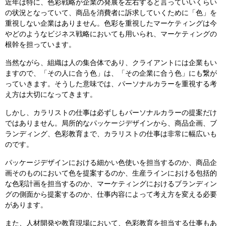
近年は特に、色彩戦略が企業の発展を左右すると言っていいくらい
の状況となっていて、商品を消費者に訴求していくために「色」を
重視しない企業はありません。色彩を重視したマーケティングは今
やどのようなビジネス戦略においても用いられ、マーケティングの
根幹を担っています。
当然ながら、組織は人の集合体であり、クライアントには企業もい
ますので、「その人に合う色」は、「その企業に合う色」にも繋が
っていきます。そうした意味では、パーソナルカラーを重視する考
え方は大切になってきます。
しかし、カラリストの仕事は必ずしもパーソナルカラーの提案だけ
ではありません。局所的なパッケージデザインから、商品企画、ブ
ランディング、色彩教育まで、カラリストの仕事は非常に幅広いも
のです。
パッケージデザインにおける細かい色使いを担当するのか、商品企
画そのものにおいて色を提案するのか、生産ラインにおける包括的
な色彩計画を担当するのか、マーケティングにおけるブランディン
グの側面から提案するのか、仕事内容によって考え方を変える必要
があります。
また、人材開発や教育現場において、色彩教育を担当する仕事もあ