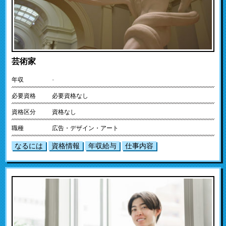
芸術家
年収
-
必要資格
必要資格なし
資格区分
資格なし
職種
広告・デザイン・アート
なるには
資格情報
年収給与
仕事内容