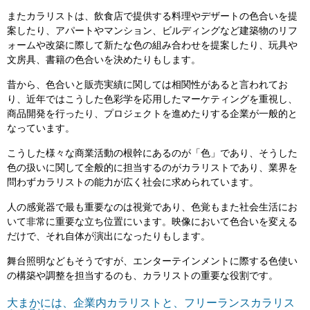
またカラリストは、飲食店で提供する料理やデザートの色合いを提
案したり、アパートやマンション、ビルディングなど建築物のリフ
ォームや改築に際して新たな色の組み合わせを提案したり、玩具や
文房具、書籍の色合いを決めたりもします。
昔から、色合いと販売実績に関しては相関性があると言われてお
り、近年ではこうした色彩学を応用したマーケティングを重視し、
商品開発を行ったり、プロジェクトを進めたりする企業が一般的と
なっています。
こうした様々な商業活動の根幹にあるのが「色」であり、そうした
色の扱いに関して全般的に担当するのがカラリストであり、業界を
問わずカラリストの能力が広く社会に求められています。
人の感覚器で最も重要なのは視覚であり、色覚もまた社会生活にお
いて非常に重要な立ち位置にいます。映像において色合いを変える
だけで、それ自体が演出になったりもします。
舞台照明などもそうですが、エンターテインメントに際する色使い
の構築や調整を担当するのも、カラリストの重要な役割です。
大まかには、企業内カラリストと、フリーランスカラリス