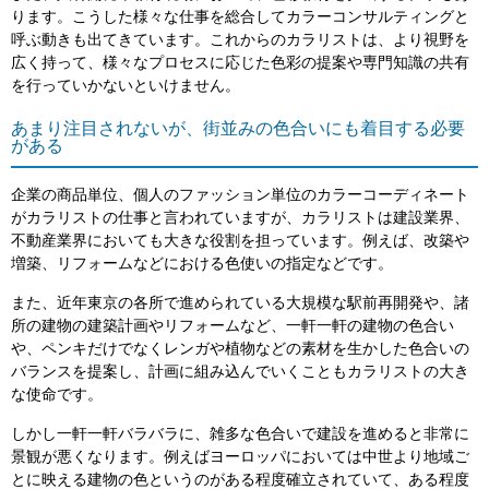
ります。こうした様々な仕事を総合してカラーコンサルティングと
呼ぶ動きも出てきています。これからのカラリストは、より視野を
広く持って、様々なプロセスに応じた色彩の提案や専門知識の共有
を行っていかないといけません。
あまり注目されないが、街並みの色合いにも着目する必要
がある
企業の商品単位、個人のファッション単位のカラーコーディネート
がカラリストの仕事と言われていますが、カラリストは建設業界、
不動産業界においても大きな役割を担っています。例えば、改築や
増築、リフォームなどにおける色使いの指定などです。
また、近年東京の各所で進められている大規模な駅前再開発や、諸
所の建物の建築計画やリフォームなど、一軒一軒の建物の色合い
や、ペンキだけでなくレンガや植物などの素材を生かした色合いの
バランスを提案し、計画に組み込んでいくこともカラリストの大き
な使命です。
しかし一軒一軒バラバラに、雑多な色合いで建設を進めると非常に
景観が悪くなります。例えばヨーロッパにおいては中世より地域ご
とに映える建物の色というのがある程度確立されていて、ある程度