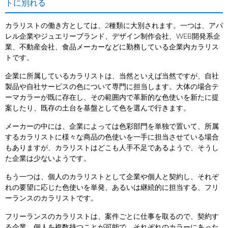
トに別れる
カラリストの働き方としては、2種類に大別されます。一つは、アパ
レル企業やジュエリーブランド、デザイン制作会社、WEB開発系企
業、不動産会社、食品メーカーなどに勤務している企業内カラリス
トです。
企業に所属しているカラリストは、当然といえば当然ですが、自社
製品や自社サービスの色について専門に担当します。大体の場合テ
ーマカラーが既に存在し、その範囲内で革新的な色使いを新たに提
案したり、既存の土台を基盤として色を選んで行きます。
メーカーの中には、企業によっては色彩部門を単独で置いて、所属
するカラリストに様々な商品の色使いを一手に担当させている場合
もありますが、カラリストはどこも人手不足であるようで、そうし
た企業は少ないようです。
もう一つは、個人のカラリストとして企業や個人と契約し、それぞ
れの要望に応じた色使いを単発、あるいは継続的に担当する、フリ
ーランスのカラリストです。
フリーランスのカラリストは、案件ごとに仕事を取るので、契約す
る企業、個人を複数持つことが可能で、それぞれのカラーにあった