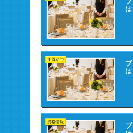
ブ
は
年収給与
ブ
は
資格情報
ブ