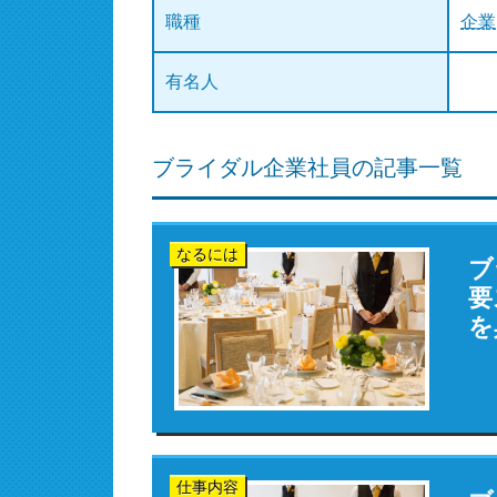
職種
企業
有名人
ブライダル企業社員の記事一覧
なるには
ブ
要
を
仕事内容