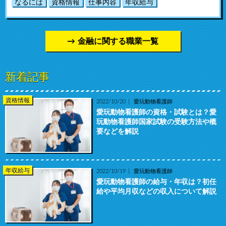
なるには
資格情報
仕事内容
年収給与
金融に関する職業一覧
新着記事
資格情報
2022/10/20
愛玩動物看護師
愛玩動物看護師の資格・試験とは？愛
玩動物看護師国家試験の受験方法や概
要などを解説
年収給与
2022/10/19
愛玩動物看護師
愛玩動物看護師の給与・年収は？初任
給や平均月収などの収入について解説