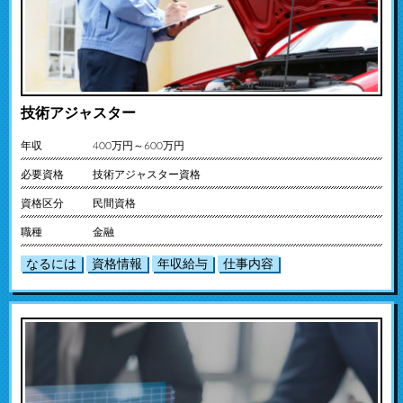
技術アジャスター
年収
400万円～600万円
必要資格
技術アジャスター資格
資格区分
民間資格
職種
金融
なるには
資格情報
年収給与
仕事内容