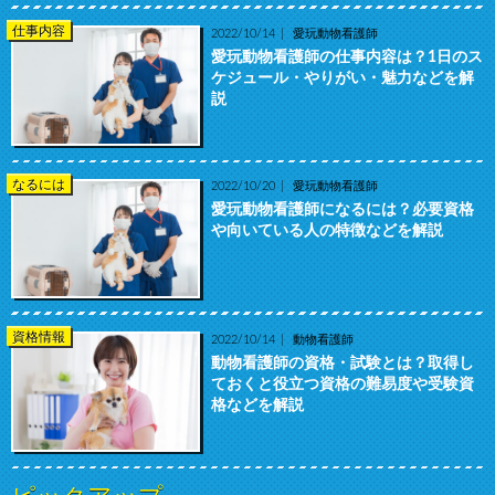
仕事内容
2022/10/14
愛玩動物看護師
愛玩動物看護師の仕事内容は？1日のス
ケジュール・やりがい・魅力などを解
説
なるには
2022/10/20
愛玩動物看護師
愛玩動物看護師になるには？必要資格
や向いている人の特徴などを解説
資格情報
2022/10/14
動物看護師
動物看護師の資格・試験とは？取得し
ておくと役立つ資格の難易度や受験資
格などを解説