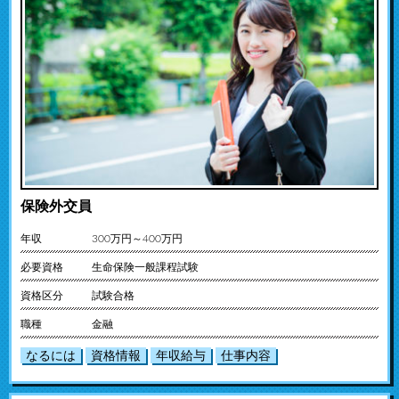
保険外交員
年収
300万円～400万円
必要資格
生命保険一般課程試験
資格区分
試験合格
職種
金融
なるには
資格情報
年収給与
仕事内容