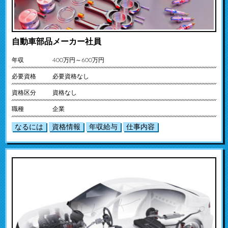
自動車部品メーカー社員
年収
400万円～600万円
必要資格
必要資格なし
資格区分
資格なし
職種
企業
なるには
資格情報
年収給与
仕事内容