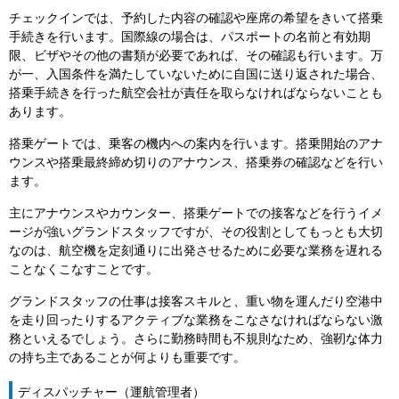
チェックインでは、予約した内容の確認や座席の希望をきいて搭乗
手続きを行います。国際線の場合は、パスポートの名前と有効期
限、ビザやその他の書類が必要であれば、その確認も行います。万
が一、入国条件を満たしていないために自国に送り返された場合、
搭乗手続きを行った航空会社が責任を取らなければならないことも
あります。
搭乗ゲートでは、乗客の機内への案内を行います。搭乗開始のアナ
ウンスや搭乗最終締め切りのアナウンス、搭乗券の確認などを行い
ます。
主にアナウンスやカウンター、搭乗ゲートでの接客などを行うイメ
ージが強いグランドスタッフですが、その役割としてもっとも大切
なのは、航空機を定刻通りに出発させるために必要な業務を遅れる
ことなくこなすことです。
グランドスタッフの仕事は接客スキルと、重い物を運んだり空港中
を走り回ったりするアクティブな業務をこなさなければならない激
務といえるでしょう。さらに勤務時間も不規則なため、強靭な体力
の持ち主であることが何よりも重要です。
ディスパッチャー（運航管理者）