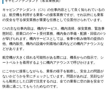
キャビンアテンダント（客室乗務員）
キャビンアテンダント（CA）の仕事内容として良く知られているの
は、航空機を利用する乗客への接客業務ですが、それ以外にも乗客
の安全を守る保安業務が重要な任務として位置付けられています。
CAの主な仕事内容は、機内サービス、機内清掃、保安業務、緊急事
態対応、搭乗口のゲート受付業務、機内食の準備・配膳・回収の6つ
が挙げられます。機内サービスとしては、食事や飲み物等の提供の
他、機内販売、機内の設備や到着地の案内などの機内アナウンスな
どがあります。
航空機が大きく揺れる可能性がある際には、機長からの指示で、シ
ートベルトを着用するように機内アナウンスで呼びかけます。
にこやかに接客しながらも、乗客の様子を観察し、安全上の問題が
ないかどうかを常にチェックしています。問題があれば、笑顔なが
らも毅然とした口調で注意するのは、全ての乗客に空の旅を安全で
快適に過ごしてもらうためなのです。