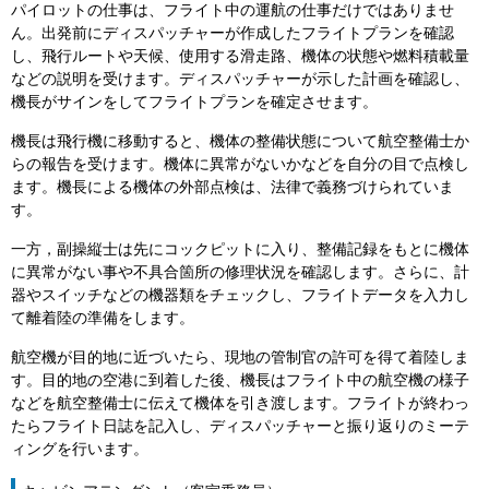
パイロットの仕事は、フライト中の運航の仕事だけではありませ
ん。出発前にディスパッチャーが作成したフライトプランを確認
し、飛行ルートや天候、使用する滑走路、機体の状態や燃料積載量
などの説明を受けます。ディスパッチャーが示した計画を確認し、
機長がサインをしてフライトプランを確定させます。
機長は飛行機に移動すると、機体の整備状態について航空整備士か
らの報告を受けます。機体に異常がないかなどを自分の目で点検し
ます。機長による機体の外部点検は、法律で義務づけられていま
す。
一方，副操縦士は先にコックピットに入り、整備記録をもとに機体
に異常がない事や不具合箇所の修理状況を確認します。さらに、計
器やスイッチなどの機器類をチェックし、フライトデータを入力し
て離着陸の準備をします。
航空機が目的地に近づいたら、現地の管制官の許可を得て着陸しま
す。目的地の空港に到着した後、機長はフライト中の航空機の様子
などを航空整備士に伝えて機体を引き渡します。フライトが終わっ
たらフライト日誌を記入し、ディスパッチャーと振り返りのミーテ
ィングを行います。