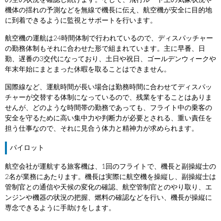
の空の状況を確認し続けます。そして、飛行ルート上の気象状況や
機体の揺れの予測などを無線で機長に伝え、航空機が安全に目的地
に到着できるように監視とサポートを行います。
航空機の運航は24時間体制で行われているので、ディスパッチャー
の勤務体制もそれに合わせた形で組まれています。主に早番、日
勤、遅番の3交代になっており、土日や祝日、ゴールデンウィークや
年末年始にまとまった休暇を取ることはできません。
国際線など、運航時間が長い場合は勤務時間に合わせてディスパッ
チャーが交替する体制になっているので、残業をすることはありま
せんが、どのような時間帯の勤務であっても、フライト中の乗客の
安全を守るために高い集中力や判断力が必要とされる、重い責任を
担う仕事なので、それに見合う体力と精神力が求められます。
パイロット
航空会社が運航する旅客機は、1回のフライトで、機長と副操縦士の
2名が業務にあたります。機長は実際に航空機を操縦し、副操縦士は
管制官との通信や天候の変化の確認、航空管制官とのやり取り、エ
ンジンや機器の状況の把握、燃料の確認などを行い、機長が操縦に
専念できるように手助けをします。