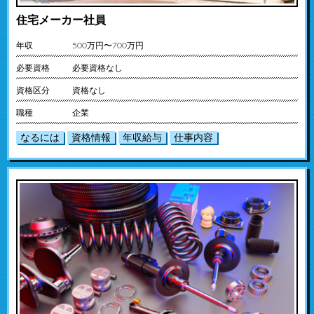
住宅メーカー社員
年収
500万円〜700万円
必要資格
必要資格なし
資格区分
資格なし
職種
企業
なるには
資格情報
年収給与
仕事内容