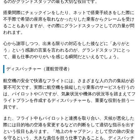
るのがグランドスタッフの最も大切な役目です。
搭乗間際にチェックインをしたり、ネットで搭乗手続きをした際に
不手際で希望の座席を取れなかったりした乗客からクレームを受け
ることもありますが、その際にグランドスタッフとしての力量が問
われます。
心から謝罪しつつ、出来る限りの対応をした後などに「ありがと
う」という感謝の言葉を言われるのが、グランドスタッフにとっ
て、最も仕事のやりがいを感じる瞬間だといえるでしょう。
ディスパッチャー（運航管理者）
航空機の安全で快適なフライトには、さまざまな人の力の集結が必
要不可欠です。実際に航空機を操縦したり乗客のサービスを行うの
は、パイロットやCAですが、気象状況や機体の状況等を踏まえてフ
ライトプランを作成するディスパッチャーも、重要な役割を担う一
員です。
また、フライト中もパイロットと連携を取り合い、天候が悪化した
際には目的地の空港を変更するなどの判断をして適切な指示を出す
という役目もあります。「地上のキャプテン」として空の旅の安全
を守るという、大きな責任を担う仕事であることも、ディスパッチ