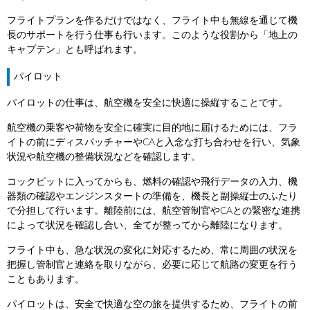
フライトプランを作るだけではなく、フライト中も無線を通じて機
長のサポートを行う仕事も行います。このような役割から「地上の
キャプテン」とも呼ばれます。
パイロット
パイロットの仕事は、航空機を安全に快適に操縦することです。
航空機の乗客や荷物を安全に確実に目的地に届けるためには、フラ
イトの前にディスパッチャーやCAと入念な打ち合わせを行い、気象
状況や航空機の整備状況などを確認します。
コックピットに入ってからも、燃料の確認や飛行データの入力、機
器類の確認やエンジンスタートの準備を、機長と副操縦士のふたり
で分担して行います。離陸前には、航空管制官やCAとの緊密な連携
によって状況を確認し合い、全てが整ってから離陸になります。
フライト中も、急な状況の変化に対応するため、常に周囲の状況を
把握し管制官と連絡を取りながら、必要に応じて航路の変更を行う
こともあります。
パイロットは、安全で快適な空の旅を提供するため、フライトの前