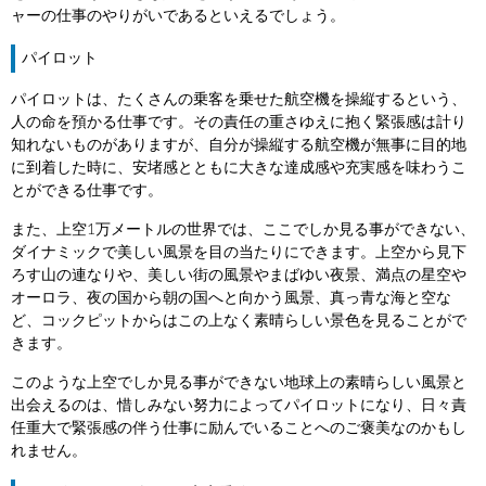
ャーの仕事のやりがいであるといえるでしょう。
パイロット
パイロットは、たくさんの乗客を乗せた航空機を操縦するという、
人の命を預かる仕事です。その責任の重さゆえに抱く緊張感は計り
知れないものがありますが、自分が操縦する航空機が無事に目的地
に到着した時に、安堵感とともに大きな達成感や充実感を味わうこ
とができる仕事です。
また、上空1万メートルの世界では、ここでしか見る事ができない、
ダイナミックで美しい風景を目の当たりにできます。上空から見下
ろす山の連なりや、美しい街の風景やまばゆい夜景、満点の星空や
オーロラ、夜の国から朝の国へと向かう風景、真っ青な海と空な
ど、コックピットからはこの上なく素晴らしい景色を見ることがで
きます。
このような上空でしか見る事ができない地球上の素晴らしい風景と
出会えるのは、惜しみない努力によってパイロットになり、日々責
任重大で緊張感の伴う仕事に励んでいることへのご褒美なのかもし
れません。