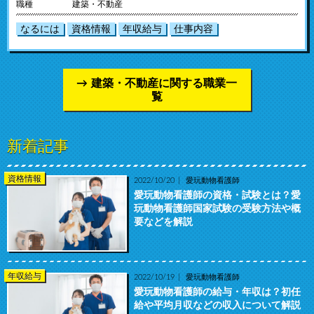
職種
建築・不動産
なるには
資格情報
年収給与
仕事内容
建築・不動産に関する職業一
覧
新着記事
資格情報
2022/10/20
愛玩動物看護師
愛玩動物看護師の資格・試験とは？愛
玩動物看護師国家試験の受験方法や概
要などを解説
年収給与
2022/10/19
愛玩動物看護師
愛玩動物看護師の給与・年収は？初任
給や平均月収などの収入について解説