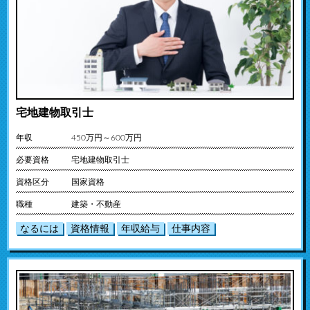
宅地建物取引士
年収
450万円～600万円
必要資格
宅地建物取引士
資格区分
国家資格
職種
建築・不動産
なるには
資格情報
年収給与
仕事内容