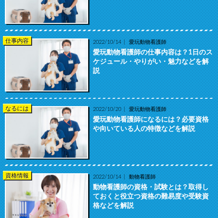
仕事内容
2022/10/14
愛玩動物看護師
愛玩動物看護師の仕事内容は？1日のス
ケジュール・やりがい・魅力などを解
説
なるには
2022/10/20
愛玩動物看護師
愛玩動物看護師になるには？必要資格
や向いている人の特徴などを解説
資格情報
2022/10/14
動物看護師
動物看護師の資格・試験とは？取得し
ておくと役立つ資格の難易度や受験資
格などを解説