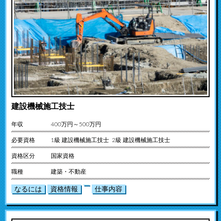
建設機械施工技士
年収
400万円～500万円
必要資格
1級 建設機械施工技士 2級 建設機械施工技士
資格区分
国家資格
職種
建築・不動産
なるには
資格情報
仕事内容