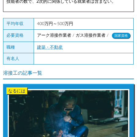
技能者の数で、2次的に関係している就業者は含まない。
平均年収
400万円～500万円
アーク溶接作業者 / ガス溶接作業者 /
必要資格
国家資格
職種
建築・不動産
有名人
溶接工の記事一覧
なるには