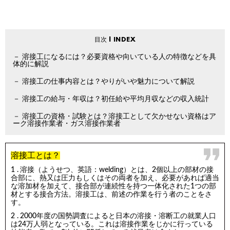
溶接工になるには？必要資格や向いている人の特徴などを具
体的に解説
溶接工の仕事内容とは？やりがいや魅力について解説
溶接工の給与・年収は？初任給や平均月収などの収入統計
溶接工の資格・試験とは？溶接工として欠かせない資格はア
ーク溶接作業者・ガス溶接作業者
溶接工とは？
溶接（ようせつ、英語：welding）とは、2個以上の部材の接
合部に、熱又は圧力もしくはその両者を加え、必要があれば適当
な溶加材を加えて、接合部が連続性を持つ一体化された1つの部
材とする接合方法。溶接工は、前述の作業を行う者のことをさ
す。
2000年度の国勢調査によると日本の溶接・溶断工の就業人口
は24万人弱となっている。これは溶接作業をじかに行っている