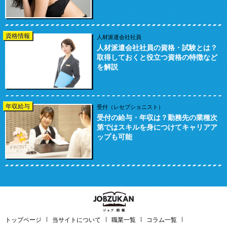
資格情報
人材派遣会社社員
人材派遣会社社員の資格・試験とは？
取得しておくと役立つ資格の特徴など
を解説
年収給与
受付（レセプショニスト）
受付の給与・年収は？勤務先の業種次
第ではスキルを身につけてキャリアア
ップも可能
トップページ
当サイトについて
職業一覧
コラム一覧