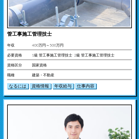
管工事施工管理技士
年収
400万円～500万円
必要資格
1級 管工事施工管理技士 2級 管工事施工管理技士
資格区分
国家資格
職種
建築・不動産
なるには
資格情報
年収給与
仕事内容