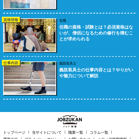
資格情報
住職
住職の資格・試験とは？必須資格はな
いが、僧侶になるための修行を積むこ
とが求められる
仕事内容
義肢装具士
義肢装具士の仕事内容とは？やりがい
や魅力について解説
トップページ
当サイトについて
職業一覧
コラム一覧