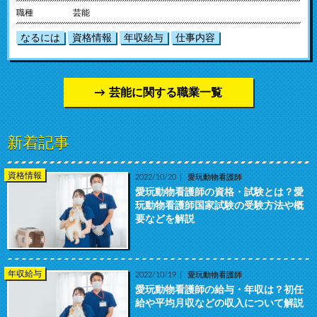
職種
芸能
なるには
資格情報
年収給与
仕事内容
芸能に関する職業一覧
新着記事
資格情報
2022/10/20
愛玩動物看護師
愛玩動物看護師の資格・試験とは？愛
玩動物看護師国家試験の受験方法や概
要などを解説
年収給与
2022/10/19
愛玩動物看護師
愛玩動物看護師の給与・年収は？初任
給や平均月収などの収入について解説