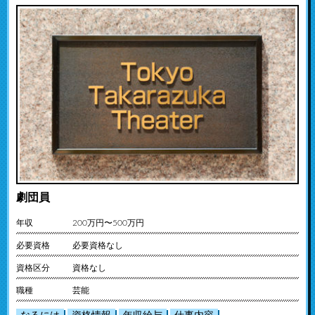
劇団員
年収
200万円〜500万円
必要資格
必要資格なし
資格区分
資格なし
職種
芸能