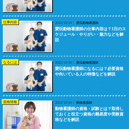
仕事内容
2022/10/14
愛玩動物看護師
愛玩動物看護師の仕事内容は？1日のス
ケジュール・やりがい・魅力などを解
説
なるには
2022/10/20
愛玩動物看護師
愛玩動物看護師になるには？必要資格
や向いている人の特徴などを解説
資格情報
2022/10/14
動物看護師
動物看護師の資格・試験とは？取得し
ておくと役立つ資格の難易度や受験資
格などを解説