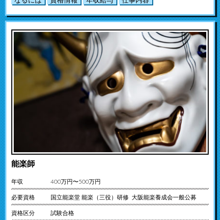
なるには
資格情報
年収給与
仕事内容
能楽師
年収
400万円〜500万円
必要資格
国立能楽堂 能楽（三役）研修 大阪能楽養成会一般公募
資格区分
試験合格