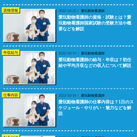
資格情報
2022/10/20
愛玩動物看護師
愛玩動物看護師の資格・試験とは？愛
玩動物看護師国家試験の受験方法や概
要などを解説
年収給与
2022/10/19
愛玩動物看護師
愛玩動物看護師の給与・年収は？初任
給や平均月収などの収入について解説
仕事内容
2022/10/14
愛玩動物看護師
愛玩動物看護師の仕事内容は？1日のス
ケジュール・やりがい・魅力などを解
説