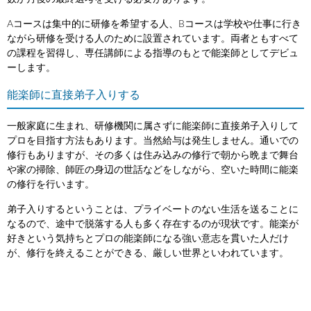
Aコースは集中的に研修を希望する人、Bコースは学校や仕事に行き
ながら研修を受ける人のために設置されています。両者ともすべて
の課程を習得し、専任講師による指導のもとで能楽師としてデビュ
ーします。
能楽師に直接弟子入りする
一般家庭に生まれ、研修機関に属さずに能楽師に直接弟子入りして
プロを目指す方法もあります。当然給与は発生しません。通いでの
修行もありますが、その多くは住み込みの修行で朝から晩まで舞台
や家の掃除、師匠の身辺の世話などをしながら、空いた時間に能楽
の修行を行います。
弟子入りするということは、プライベートのない生活を送ることに
なるので、途中で脱落する人も多く存在するのが現状です。能楽が
好きという気持ちとプロの能楽師になる強い意志を貫いた人だけ
が、修行を終えることができる、厳しい世界といわれています。