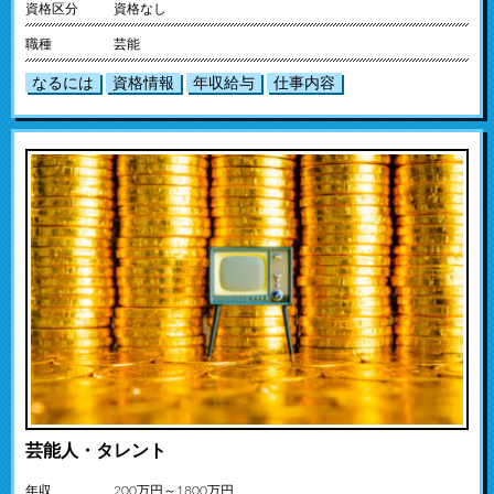
資格区分
資格なし
職種
芸能
なるには
資格情報
年収給与
仕事内容
芸能人・タレント
年収
200万円～1800万円