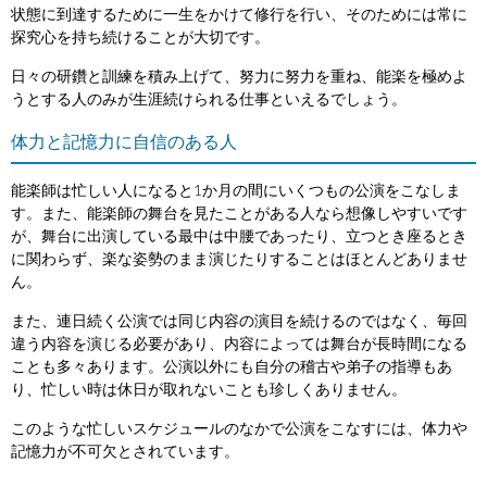
状態に到達するために一生をかけて修行を行い、そのためには常に
探究心を持ち続けることが大切です。
日々の研鑽と訓練を積み上げて、努力に努力を重ね、能楽を極めよ
うとする人のみが生涯続けられる仕事といえるでしょう。
体力と記憶力に自信のある人
能楽師は忙しい人になると1か月の間にいくつもの公演をこなしま
す。また、能楽師の舞台を見たことがある人なら想像しやすいです
が、舞台に出演している最中は中腰であったり、立つとき座るとき
に関わらず、楽な姿勢のまま演じたりすることはほとんどありませ
ん。
また、連日続く公演では同じ内容の演目を続けるのではなく、毎回
違う内容を演じる必要があり、内容によっては舞台が長時間になる
ことも多々あります。公演以外にも自分の稽古や弟子の指導もあ
り、忙しい時は休日が取れないことも珍しくありません。
このような忙しいスケジュールのなかで公演をこなすには、体力や
記憶力が不可欠とされています。