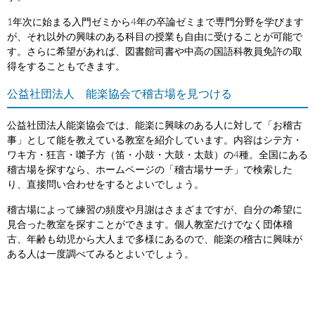
1年次に始まる入門ゼミから4年の卒論ゼミまで専門分野を学びます
が、それ以外の興味のある科目の授業も自由に受けることが可能で
す。さらに希望があれば、図書館司書や中高の国語科教員免許の取
得をすることもできます。
公益社団法人 能楽協会で稽古場を見つける
公益社団法人能楽協会では、能楽に興味のある人に対して「お稽古
事」として能を教えている教室を紹介しています。内容はシテ方・
ワキ方・狂言・囃子方（笛・小鼓・大鼓・太鼓）の4種。全国にある
稽古場を探すなら、ホームページの「稽古場サーチ」で検索した
り、直接問い合わせをするとよいでしょう。
稽古場によって練習の頻度や月謝はさまざまですが、自分の希望に
見合った教室を探すことができます。個人教室だけでなく団体稽
古、年齢も幼児から大人まで多様にあるので、能楽の稽古に興味が
ある人は一度調べてみるとよいでしょう。