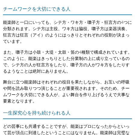
チームワークを大切にできる人
能楽師と一口にいっても、シテ方・ワキ方・囃子方・狂言方の4つに
分類されます。シテ方は主役、ワキ方は脇役、囃子方は楽器演奏、
狂言方は狂言（アイ）のようにはっきりとそれぞれの役割が決まっ
ています。
また、囃子方は小鼓・大堤・太鼓・笛の4種類で構成されています。
このように、能楽はきっちりとした分業制の上に成り立っているの
で、シテ方の人が狂言方をしたり、囃子方の人がワキ方をしたりす
るようなことは絶対にありません。
舞台に立つ能楽師はそれぞれの役目を果たしながら、お互いの呼吸
や間を読み取りつつ演じることが重要視されます。そのため、チー
ムワークを大切にできる人が、よい舞台を作り上げるうえで大事な
要素となります。
一生探究心を持ち続けられる人
どの芸事にも共通することですが、能楽はプロになったからといっ
て芸が頂点に到達したということにはなりません。能楽師は完璧な