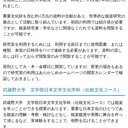
を開拓した元法政大学総長「野上豊一郎博士」の没後2年目に設けら
れました。
重要文化財を含む約4万点の資料や文献があり、世界的な能楽研究の
拠点として活動に取り組んでいます。初回の利用では紹介状が必要
ですが、能楽研究者・学生などに関係なくだれでも資料を閲覧する
ことが可能です。
研究室を利用するためには、利用する前日までに使用図書、または
種類、来室の日時等をFAXで連絡する必要があります。資料の貸し
出しは行っておらず閲覧室のみで閲覧することが可能です。
原則として火・木・金曜日に開室していますが、変更の場合もある
ので研究室の利用はあらかじめホームページの開室カレンダーで確
認しておきましょう。
武蔵野大学 文学部日本文学文化学科（伝統文化コース）
武蔵野大学 文学部日本文学文化学科（伝統文化コース）では能楽
を学ぶことができる授業があります。重要な日本文化のひとつであ
る能楽の理解・考察・検討などをし、能楽鑑賞や実際に舞台を作っ
て演じるなど、実体験をすることで、視野を広げることができま
す。