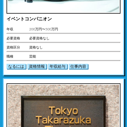
イベントコンパニオン
年収
200万円〜500万円
必要資格
必要資格なし
資格区分
資格なし
職種
芸能
なるには
資格情報
年収給与
仕事内容