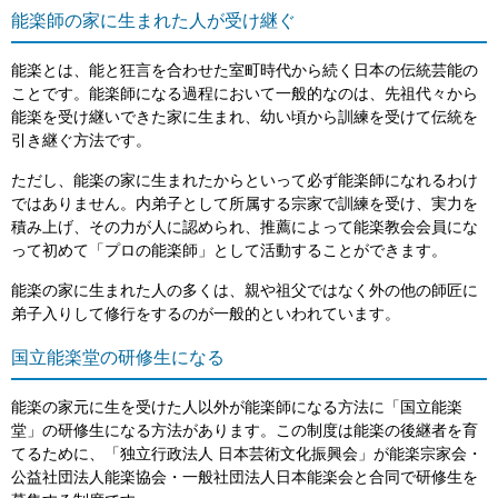
能楽師の家に生まれた人が受け継ぐ
能楽とは、能と狂言を合わせた室町時代から続く日本の伝統芸能の
ことです。能楽師になる過程において一般的なのは、先祖代々から
能楽を受け継いできた家に生まれ、幼い頃から訓練を受けて伝統を
引き継ぐ方法です。
ただし、能楽の家に生まれたからといって必ず能楽師になれるわけ
ではありません。内弟子として所属する宗家で訓練を受け、実力を
積み上げ、その力が人に認められ、推薦によって能楽教会会員にな
って初めて「プロの能楽師」として活動することができます。
能楽の家に生まれた人の多くは、親や祖父ではなく外の他の師匠に
弟子入りして修行をするのが一般的といわれています。
国立能楽堂の研修生になる
能楽の家元に生を受けた人以外が能楽師になる方法に「国立能楽
堂」の研修生になる方法があります。この制度は能楽の後継者を育
てるために、「独立行政法人 日本芸術文化振興会」が能楽宗家会・
公益社団法人能楽協会・一般社団法人日本能楽会と合同で研修生を