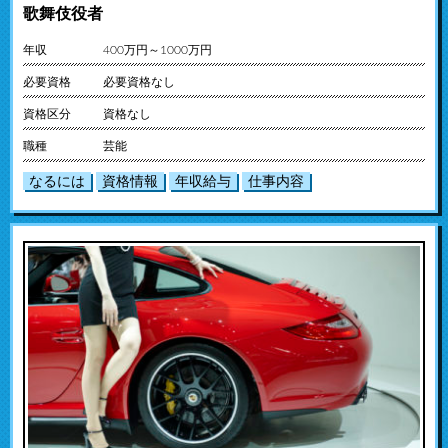
歌舞伎役者
年収
400万円～1000万円
必要資格
必要資格なし
資格区分
資格なし
職種
芸能
なるには
資格情報
年収給与
仕事内容