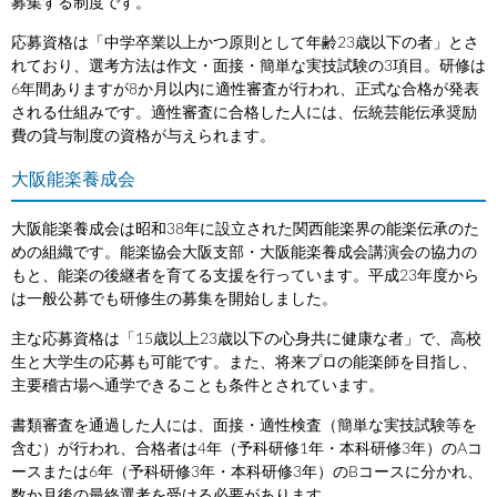
募集する制度です。
応募資格は「中学卒業以上かつ原則として年齢23歳以下の者」とさ
れており、選考方法は作文・面接・簡単な実技試験の3項目。研修は
6年間ありますが8か月以内に適性審査が行われ、正式な合格が発表
される仕組みです。適性審査に合格した人には、伝統芸能伝承奨励
費の貸与制度の資格が与えられます。
大阪能楽養成会
大阪能楽養成会は昭和38年に設立された関西能楽界の能楽伝承のた
めの組織です。能楽協会大阪支部・大阪能楽養成会講演会の協力の
もと、能楽の後継者を育てる支援を行っています。平成23年度から
は一般公募でも研修生の募集を開始しました。
主な応募資格は「15歳以上23歳以下の心身共に健康な者」で、高校
生と大学生の応募も可能です。また、将来プロの能楽師を目指し、
主要稽古場へ通学できることも条件とされています。
書類審査を通過した人には、面接・適性検査（簡単な実技試験等を
含む）が行われ、合格者は4年（予科研修1年・本科研修3年）のAコ
ースまたは6年（予科研修3年・本科研修3年）のBコースに分かれ、
数か月後の最終選考を受ける必要があります。