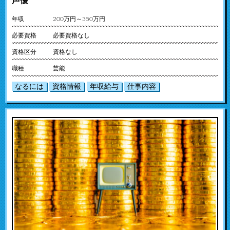
声優
年収
200万円～350万円
必要資格
必要資格なし
資格区分
資格なし
職種
芸能
なるには
資格情報
年収給与
仕事内容