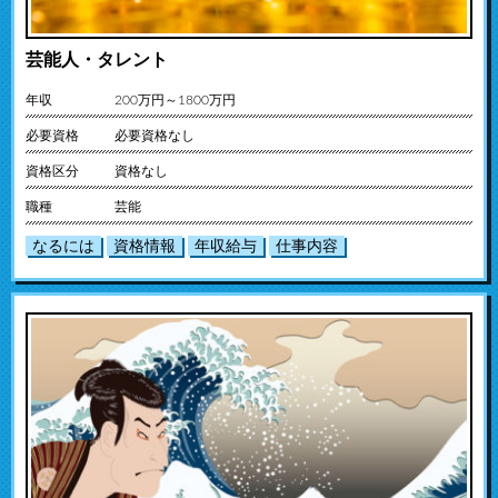
芸能人・タレント
年収
200万円～1800万円
必要資格
必要資格なし
資格区分
資格なし
職種
芸能
なるには
資格情報
年収給与
仕事内容