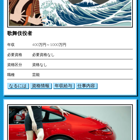
歌舞伎役者
年収
400万円～1000万円
必要資格
必要資格なし
資格区分
資格なし
職種
芸能
なるには
資格情報
年収給与
仕事内容