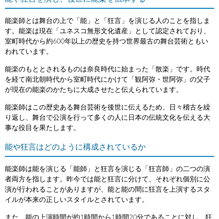
能楽師とは舞台の上で「能」と「狂言」を演じる人のことを指しま
す。能楽は現在「ユネスコ無形文化遺産」として認定されており、
室町時代から約600年以上の歴史を持つ世界最古の舞台芸術ともい
われています。
能楽のもととされるものは奈良時代に始まった「散楽」です。時代
を経て南北朝時代から室町時代にかけて「観阿弥・世阿弥」の父子
が現在の能楽のかたちに大成させたと伝えられています。
能楽師はこの歴史ある舞台芸術を後世に伝えるため、日々稽古を繰
り返し、舞台で公演を行って多くの人に日本の伝統文化を伝える大
事な役目を果たします。
能や狂言はどのように構成されているか
能楽師は能を演じる「能師」と狂言を演じる「狂言師」の二つの演
者両方を指します。昨今では能と狂言に分けて、それぞれ個別に公
演が行われることがありますが、能と能の間に狂言を上演するスタ
イルが本来の正しいスタイルとされています。
また、能の上演時間が約1時間から1時間20分であることに対し、狂