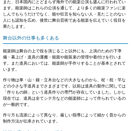
また、日本国内にとどまらず海外での能楽公演も盛んに行われてい
ます。能楽師はこれらの公演を通して、より多くの能楽ファンに楽
しんでもらうだけでなく、能や狂言を知らない人・見たことのない
人にも認知を広め、後世に舞台芸術である能楽を伝えていく役目を
果たします。
舞台以外の仕事も多くある
能楽師は舞台の上で役を演じること以外にも、上演のための下準
備・幕上げ・道具の運搬・能面や能装束の管理や着付けを行いま
す。また道具においては、能楽師が手作りすることが基本とされて
います。
作り物は車・山・鐘・立木台などの大きなものから、杖・枕・竿な
どの小さな手道具までさまざまです。以前は道具の製作に関しては
「作りもの師」という道具作りの専門が存在していました。しかし
現在では、道具は全てシテ方などの能楽師によって作られているの
が一般的です。
作り方も流派によって異なり、厳しい指導によって細かく昔からの
制作方法が伝承されています。