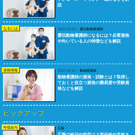
説
なるには
2022/10/20
愛玩動物看護師
愛玩動物看護師になるには？必要資格
や向いている人の特徴などを解説
資格情報
2022/10/14
動物看護師
動物看護師の資格・試験とは？取得し
ておくと役立つ資格の難易度や受験資
格などを解説
ピックアップ
年収給与
広報
広報の給与や年収は？初任給や支給さ