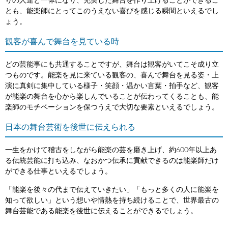
りの人達と一体になり、充実した舞台を作り上げることができるこ
とも、能楽師にとってこのうえない喜びを感じる瞬間といえるでし
ょう。
観客が喜んで舞台を見ている時
どの芸能事にも共通することですが、舞台は観客がいてこそ成り立
つものです。能楽を見に来ている観客の、喜んで舞台を見る姿・上
演に真剣に集中している様子・笑顔・温かい言葉・拍手など、観客
が能楽の舞台を心から楽しんでいることが伝わってくることも、能
楽師のモチベーションを保つうえで大切な要素といえるでしょう。
日本の舞台芸術を後世に伝えられる
一生をかけて稽古をしながら能楽の芸を磨き上げ、約600年以上あ
る伝統芸能に打ち込み、なおかつ伝承に貢献できるのは能楽師だけ
ができる仕事といえるでしょう。
「能楽を後々の代まで伝えていきたい」「もっと多くの人に能楽を
知って欲しい」という想いや情熱を持ち続けることで、世界最古の
舞台芸能である能楽を後世に伝えることができるでしょう。