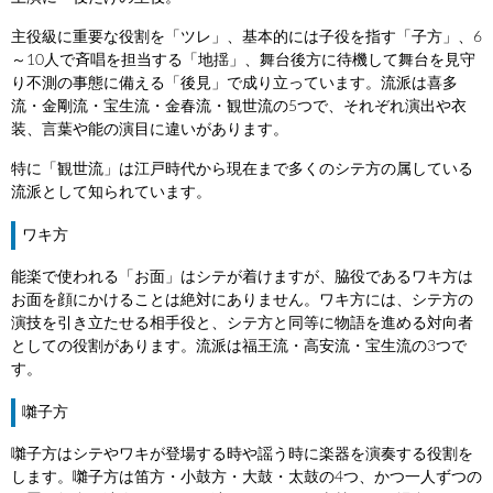
主役級に重要な役割を「ツレ」、基本的には子役を指す「子方」、6
～10人で斉唱を担当する「地揺」、舞台後方に待機して舞台を見守
り不測の事態に備える「後見」で成り立っています。流派は喜多
流・金剛流・宝生流・金春流・観世流の5つで、それぞれ演出や衣
装、言葉や能の演目に違いがあります。
特に「観世流」は江戸時代から現在まで多くのシテ方の属している
流派として知られています。
ワキ方
能楽で使われる「お面」はシテが着けますが、脇役であるワキ方は
お面を顔にかけることは絶対にありません。ワキ方には、シテ方の
演技を引き立たせる相手役と、シテ方と同等に物語を進める対向者
としての役割があります。流派は福王流・高安流・宝生流の3つで
す。
囃子方
囃子方はシテやワキが登場する時や謡う時に楽器を演奏する役割を
します。囃子方は笛方・小鼓方・大鼓・太鼓の4つ、かつ一人ずつの