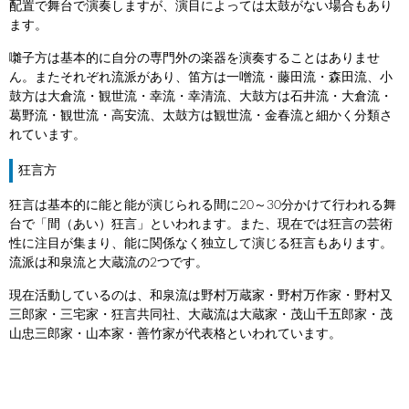
配置で舞台で演奏しますが、演目によっては太鼓がない場合もあり
ます。
囃子方は基本的に自分の専門外の楽器を演奏することはありませ
ん。またそれぞれ流派があり、笛方は一噌流・藤田流・森田流、小
鼓方は大倉流・観世流・幸流・幸清流、大鼓方は石井流・大倉流・
葛野流・観世流・高安流、太鼓方は観世流・金春流と細かく分類さ
れています。
狂言方
狂言は基本的に能と能が演じられる間に20～30分かけて行われる舞
台で「間（あい）狂言」といわれます。また、現在では狂言の芸術
性に注目が集まり、能に関係なく独立して演じる狂言もあります。
流派は和泉流と大蔵流の2つです。
現在活動しているのは、和泉流は野村万蔵家・野村万作家・野村又
三郎家・三宅家・狂言共同社、大蔵流は大蔵家・茂山千五郎家・茂
山忠三郎家・山本家・善竹家が代表格といわれています。