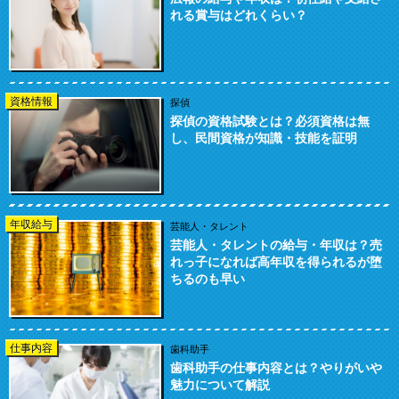
れる賞与はどれくらい？
資格情報
探偵
探偵の資格試験とは？必須資格は無
し、民間資格が知識・技能を証明
年収給与
芸能人・タレント
芸能人・タレントの給与・年収は？売
れっ子になれば高年収を得られるが堕
ちるのも早い
仕事内容
歯科助手
歯科助手の仕事内容とは？やりがいや
魅力について解説