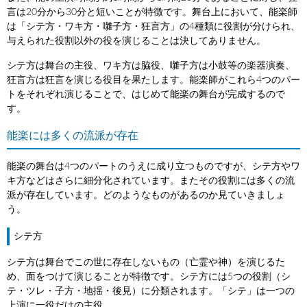
言は20分から30分と短いことが特徴です。舞台上において、能楽師
は「シテ方・ワキ方・囃子方・狂言方」の4種類に役割が分けられ、
与えられた役割以外の役を演じることは決してありません。
シテ方は舞台の主役、ワキ方は脇役、囃子方は小鼓等の楽器演奏、
狂言方は狂言を演じる役目を果たします。能楽師がこれら4つのパー
トをそれぞれ演じることで、はじめて能楽の舞台が完成するので
す。
能楽には多くの流派が存在
能楽の舞台は4つのパートのうえに成り立つものですが、シテ方やワ
キ方などはさらに細分化されています。またその役割には多くの流
派が存在しています。どのようなものがあるのか見ていきましょ
う。
シテ方
シテ方は舞台でこの世に存在しないもの（亡霊や神）を演じるた
め、面をつけて演じることが特徴です。シテ方には5つの役割（シ
テ・ツレ・子方・地揺・後見）に分類されます。「シテ」は一つの
上演に一役だけの主役。