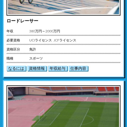
ロードレーサー
年収
380万円～2000万円
必要資格
UCIライセンス JCFライセンス
資格区分
免許
職種
スポーツ
なるには
資格情報
年収給与
仕事内容