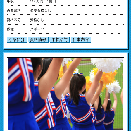
年収
300万円〜1億円
必要資格
必要資格なし
資格区分
資格なし
職種
スポーツ
なるには
資格情報
年収給与
仕事内容