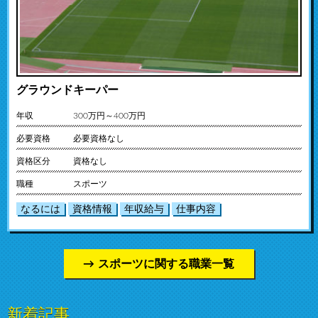
グラウンドキーパー
年収
300万円～400万円
必要資格
必要資格なし
資格区分
資格なし
職種
スポーツ
なるには
資格情報
年収給与
仕事内容
スポーツに関する職業一覧
新着記事