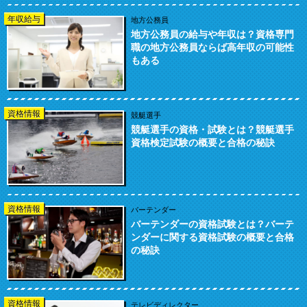
年収給与
地方公務員
地方公務員の給与や年収は？資格専門
職の地方公務員ならば高年収の可能性
もある
資格情報
競艇選手
競艇選手の資格・試験とは？競艇選手
資格検定試験の概要と合格の秘訣
資格情報
バーテンダー
バーテンダーの資格試験とは？バーテ
ンダーに関する資格試験の概要と合格
の秘訣
資格情報
テレビディレクター