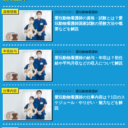
資格情報
2022/10/20
愛玩動物看護師
愛玩動物看護師の資格・試験とは？愛
玩動物看護師国家試験の受験方法や概
要などを解説
年収給与
2022/10/19
愛玩動物看護師
愛玩動物看護師の給与・年収は？初任
給や平均月収などの収入について解説
仕事内容
2022/10/14
愛玩動物看護師
愛玩動物看護師の仕事内容は？1日のス
ケジュール・やりがい・魅力などを解
説