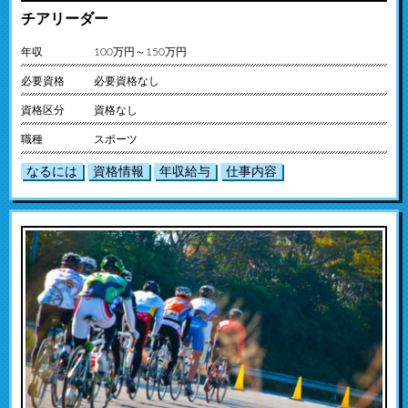
チアリーダー
年収
100万円～150万円
必要資格
必要資格なし
資格区分
資格なし
職種
スポーツ
なるには
資格情報
年収給与
仕事内容