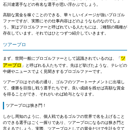
石川遼選手などの有名な選手が思い浮かぶでしょう。
高額な賞金を稼ぐことのできる、華々しいイメージが強いプロゴル
ファーですが、実際にその仕事内容はどのようなものなのでしょ
う。実はプロゴルファーと呼ばれている人たちには、2種類の職種が
存在しています。それではひとつずつ紹介していきます。
ツアープロ
ツ
まず、世間一般にプロゴルファーとして認識されているのは、「
アープロ
」と呼ばれる人たちです。先ほど挙げたような、テレビの
中継やニュースでよく見聞きするプロゴルファーです。
ツアープロはその名の通り、ゴルフのツアートーナメントに出場し
て、優勝を目指し戦う選手たちです。良い成績を残せば高額な賞金
を得ることができ、それがいわば給与となります。
ツアープロは狭き門！
しかし周知のように、個人戦であるゴルフの世界で名を上げること
のできる選手はごく一握りであり、ツアープロになるのは狭き門と
言えるでしょう。実際、ツアープロとしての賞金だけで生計を立て