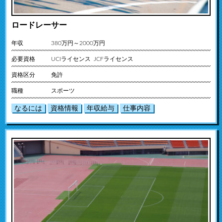
ロードレーサー
年収
380万円～2000万円
必要資格
UCIライセンス JCFライセンス
資格区分
免許
職種
スポーツ
なるには
資格情報
年収給与
仕事内容