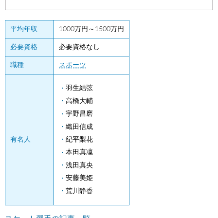
平均年収
1000万円～1500万円
必要資格
必要資格なし
職種
スポーツ
羽生結弦
高橋大輔
宇野昌磨
織田信成
紀平梨花
有名人
本田真凜
浅田真央
安藤美姫
荒川静香