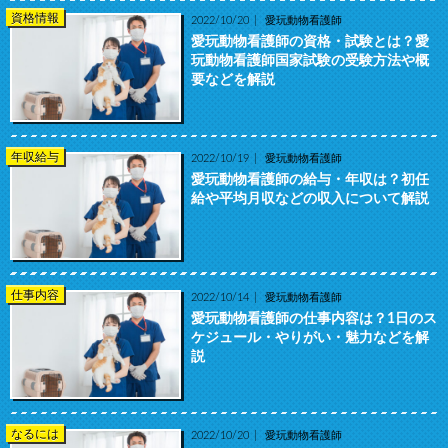
資格情報
2022/10/20
愛玩動物看護師
愛玩動物看護師の資格・試験とは？愛
玩動物看護師国家試験の受験方法や概
要などを解説
年収給与
2022/10/19
愛玩動物看護師
愛玩動物看護師の給与・年収は？初任
給や平均月収などの収入について解説
仕事内容
2022/10/14
愛玩動物看護師
愛玩動物看護師の仕事内容は？1日のス
ケジュール・やりがい・魅力などを解
説
なるには
2022/10/20
愛玩動物看護師