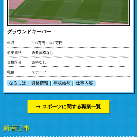
グラウンドキーパー
年収
300万円～400万円
必要資格
必要資格なし
資格区分
資格なし
職種
スポーツ
なるには
資格情報
年収給与
仕事内容
スポーツに関する職業一覧
新着記事