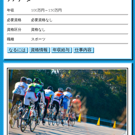
年収
100万円～150万円
必要資格
必要資格なし
資格区分
資格なし
職種
スポーツ
なるには
資格情報
年収給与
仕事内容