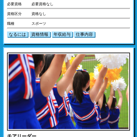
必要資格
必要資格なし
資格区分
資格なし
職種
スポーツ
なるには
資格情報
年収給与
仕事内容
チアリーダー