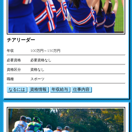
チアリーダー
年収
100万円～150万円
必要資格
必要資格なし
資格区分
資格なし
職種
スポーツ
なるには
資格情報
年収給与
仕事内容