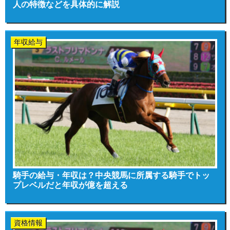
人の特徴などを具体的に解説
年収給与
騎手の給与・年収は？中央競馬に所属する騎手でトッ
プレベルだと年収が億を超える
資格情報