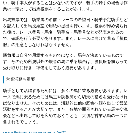
い、騎手本人がすることは少ないのですが、若手の騎手の場合は作
業の一環として出馬投票をすることがあります。
出馬投票では、騎乗馬の名前・レースの希望日・騎乗予定騎手など
を記入して出馬投票室で用紙の提出を行います。投票が締め切られ
た後は、レース番号・馬名・騎手名・馬番号などが発表されるの
で、確認を行う必要があります。また、レースに向けて着る「勝負
服」の用意もしなければなりません。
勝負服は自分で用意するものではなく、馬主が決めているもので
す。そのため所属以外の厩舎の馬に乗る場合は、勝負服を前もって
受け取りに行き、準備をしておく必要があります。
営業活動も重要
騎手として活躍するためには、多くの馬に乗る必要があります。レ
ースで馬に乗るためには馬主や調教師から騎乗の指名を受けなけれ
ばなりません。そのためには、活動的に他の厩舎へ顔を出して営業
活動をすることが大切です。また、各地で開催されている馬主交流
会などへ出席して顔を広めておくことも、大切な営業活動の一つに
含まれるでしょう。