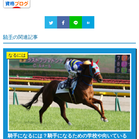
騎手
の関連記事
なるには
騎手になるには？騎手になるための学校や向いている