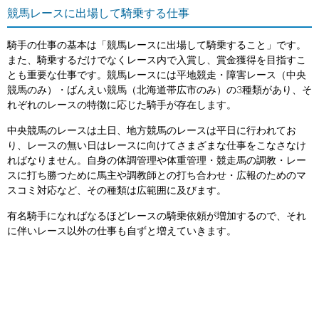
競馬レースに出場して騎乗する仕事
騎手の仕事の基本は「競馬レースに出場して騎乗すること」です。
また、騎乗するだけでなくレース内で入賞し、賞金獲得を目指すこ
とも重要な仕事です。競馬レースには平地競走・障害レース（中央
競馬のみ）・ばんえい競馬（北海道帯広市のみ）の3種類があり、そ
れぞれのレースの特徴に応じた騎手が存在します。
中央競馬のレースは土日、地方競馬のレースは平日に行われてお
り、レースの無い日はレースに向けてさまざまな仕事をこなさなけ
ればなりません。自身の体調管理や体重管理・競走馬の調教・レー
スに打ち勝つために馬主や調教師との打ち合わせ・広報のためのマ
スコミ対応など、その種類は広範囲に及びます。
有名騎手になればなるほどレースの騎乗依頼が増加するので、それ
に伴いレース以外の仕事も自ずと増えていきます。