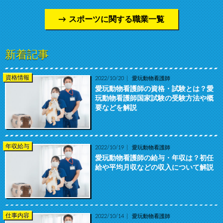
スポーツに関する職業一覧
新着記事
資格情報
2022/10/20
愛玩動物看護師
愛玩動物看護師の資格・試験とは？愛
玩動物看護師国家試験の受験方法や概
要などを解説
年収給与
2022/10/19
愛玩動物看護師
愛玩動物看護師の給与・年収は？初任
給や平均月収などの収入について解説
仕事内容
2022/10/14
愛玩動物看護師