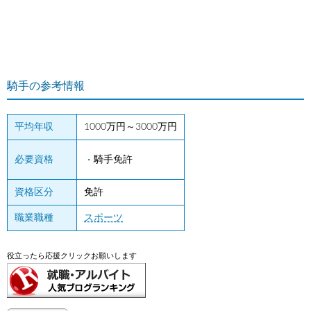
騎手の参考情報
平均年収
1000万円～3000万円
必要資格
騎手免許
資格区分
免許
職業職種
スポーツ
役立ったら応援クリックお願いします