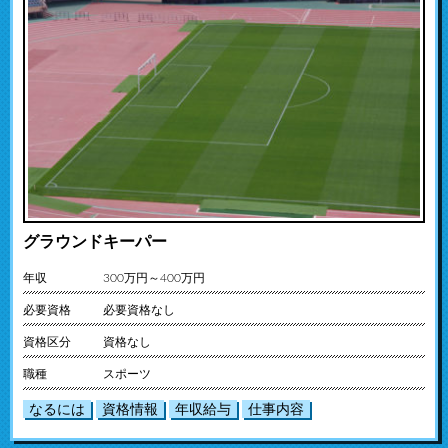
グラウンドキーパー
年収
300万円～400万円
必要資格
必要資格なし
資格区分
資格なし
職種
スポーツ
なるには
資格情報
年収給与
仕事内容