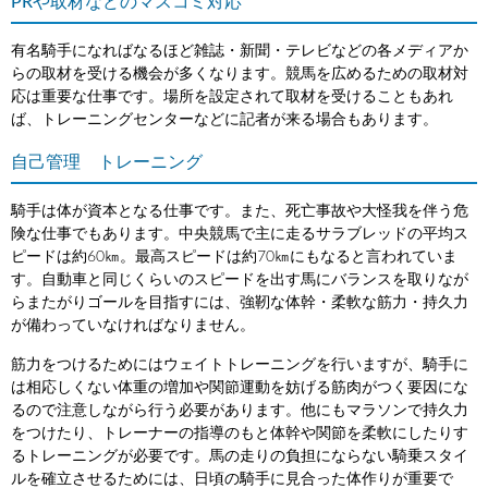
PRや取材などのマスコミ対応
有名騎手になればなるほど雑誌・新聞・テレビなどの各メディアか
らの取材を受ける機会が多くなります。競馬を広めるための取材対
応は重要な仕事です。場所を設定されて取材を受けることもあれ
ば、トレーニングセンターなどに記者が来る場合もあります。
自己管理 トレーニング
騎手は体が資本となる仕事です。また、死亡事故や大怪我を伴う危
険な仕事でもあります。中央競馬で主に走るサラブレッドの平均ス
ピードは約60㎞。最高スピードは約70㎞にもなると言われていま
す。自動車と同じくらいのスピードを出す馬にバランスを取りなが
らまたがりゴールを目指すには、強靭な体幹・柔軟な筋力・持久力
が備わっていなければなりません。
筋力をつけるためにはウェイトトレーニングを行いますが、騎手に
は相応しくない体重の増加や関節運動を妨げる筋肉がつく要因にな
るので注意しながら行う必要があります。他にもマラソンで持久力
をつけたり、トレーナーの指導のもと体幹や関節を柔軟にしたりす
るトレーニングが必要です。馬の走りの負担にならない騎乗スタイ
ルを確立させるためには、日頃の騎手に見合った体作りが重要で