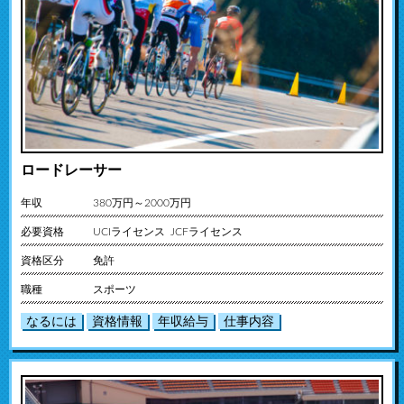
ロードレーサー
年収
380万円～2000万円
必要資格
UCIライセンス JCFライセンス
資格区分
免許
職種
スポーツ
なるには
資格情報
年収給与
仕事内容