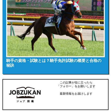
騎手の資格・試験とは？騎手免許試験の概要と合格の
秘訣
この記事が役に立ったら
「フォロー」をお願いします
最新情報をお届けします