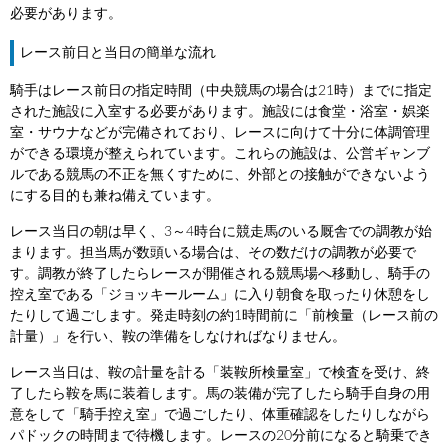
必要があります。
レース前日と当日の簡単な流れ
騎手はレース前日の指定時間（中央競馬の場合は21時）までに指定
された施設に入室する必要があります。施設には食堂・浴室・娯楽
室・サウナなどが完備されており、レースに向けて十分に体調管理
ができる環境が整えられています。これらの施設は、公営ギャンブ
ルである競馬の不正を無くすために、外部との接触ができないよう
にする目的も兼ね備えています。
レース当日の朝は早く、3～4時台に競走馬のいる厩舎での調教が始
まります。担当馬が数頭いる場合は、その数だけの調教が必要で
す。調教が終了したらレースが開催される競馬場へ移動し、騎手の
控え室である「ジョッキールーム」に入り朝食を取ったり休憩をし
たりして過ごします。発走時刻の約1時間前に「前検量（レース前の
計量）」を行い、鞍の準備をしなければなりません。
レース当日は、鞍の計量を計る「装鞍所検量室」で検査を受け、終
了したら鞍を馬に装着します。馬の装備が完了したら騎手自身の用
意をして「騎手控え室」で過ごしたり、体重確認をしたりしながら
パドックの時間まで待機します。レースの20分前になると騎乗でき