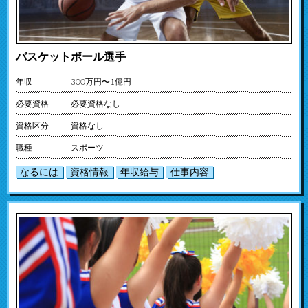
バスケットボール選手
年収
300万円〜1億円
必要資格
必要資格なし
資格区分
資格なし
職種
スポーツ
なるには
資格情報
年収給与
仕事内容