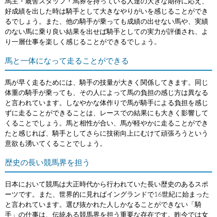
馬主・厩舎スタッフ・馬券を持っている人達の大きな期待に応え、
好成績を出した時は騎手として大きなやりがいを感じることができ
るでしょう。また、他の騎手が乗っても成績の出せない馬や、実績
のない馬に乗り良い結果を出せば騎手としての実力が評価され、よ
り一層仕事を楽しく感じることができるでしょう。
馬と一体になって走ることができる
馬が早く走るためには、騎手の技量が大きく関係してきます。同じ
体重の騎手が乗っても、その人によって馬の負担の感じ方は異なる
と言われています。しなやかな体作りで馬が騎手による負担を感じ
ずに走ることができることは、レースでの結果にも大きく影響して
くることでしょう。馬と相性が合い、馬が軽やかに走ることができ
たと感じれば、騎手としてさらに技術向上にむけて頑張ろうという
意欲も湧いてくることでしょう。
歴史の長い競馬界を担う
日本において競馬は大正時代から行われていた長い歴史のあるスポ
ーツです。また、世界的に見ればイングランドで16世紀に始まった
と言われています。選び抜かれた人しかなることができない「騎
手」の仕事は、伝統ある競馬界を担う重要な存在です。昨今では女