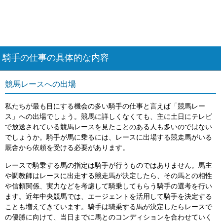
騎手の仕事の具体的な内容
競馬レースへの出場
私たちが最も目にする機会の多い騎手の仕事と言えば「競馬レー
ス」への出場でしょう。競馬に詳しくなくても、主に土日にテレビ
で放送されている競馬レースを見たことのある人も多いのではない
でしょうか。騎手が馬に乗るには、レースに出場する競走馬がいる
厩舎から依頼を受ける必要があります。
レースで騎乗する馬の指定は騎手が行うものではありません。馬主
や調教師はレースに出走する競走馬が決定したら、その馬との相性
や信頼関係、実力などを考慮して騎乗してもらう騎手の選考を行い
ます。近年中央競馬では、エージェントを活用して騎手を決定する
ことも増えてきています。騎手は騎乗する馬が決定したらレースで
の優勝に向けて、当日までに馬とのコンディションを合わせていく