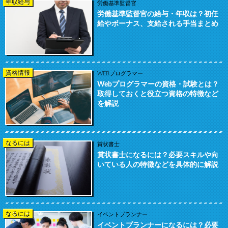
年収給与
労働基準監督官
労働基準監督官の給与・年収は？初任
給やボーナス、支給される手当まとめ
資格情報
WEBプログラマー
Webプログラマーの資格・試験とは？
取得しておくと役立つ資格の特徴など
を解説
なるには
賞状書士
賞状書士になるには？必要スキルや向
いている人の特徴などを具体的に解説
なるには
イベントプランナー
イベントプランナーになるには？必要