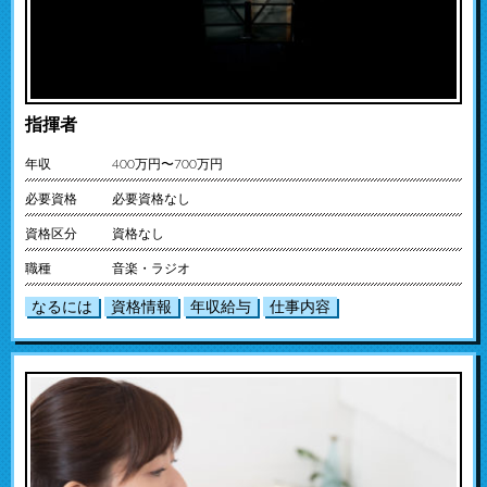
指揮者
年収
400万円〜700万円
必要資格
必要資格なし
資格区分
資格なし
職種
音楽・ラジオ
なるには
資格情報
年収給与
仕事内容