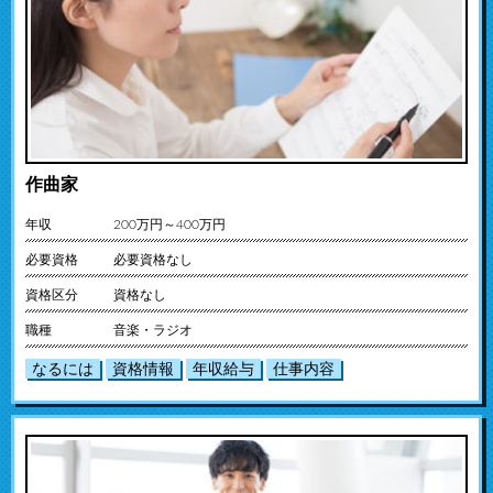
作曲家
年収
200万円～400万円
必要資格
必要資格なし
資格区分
資格なし
職種
音楽・ラジオ
なるには
資格情報
年収給与
仕事内容