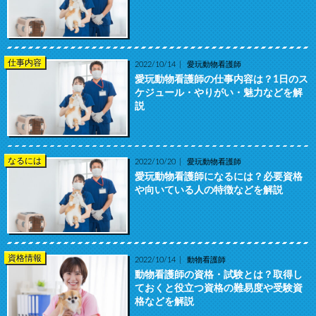
仕事内容
2022/10/14
愛玩動物看護師
愛玩動物看護師の仕事内容は？1日のス
ケジュール・やりがい・魅力などを解
説
なるには
2022/10/20
愛玩動物看護師
愛玩動物看護師になるには？必要資格
や向いている人の特徴などを解説
資格情報
2022/10/14
動物看護師
動物看護師の資格・試験とは？取得し
ておくと役立つ資格の難易度や受験資
格などを解説