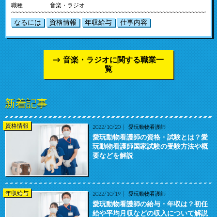
職種
音楽・ラジオ
なるには
資格情報
年収給与
仕事内容
音楽・ラジオに関する職業一
覧
新着記事
資格情報
2022/10/20
愛玩動物看護師
愛玩動物看護師の資格・試験とは？愛
玩動物看護師国家試験の受験方法や概
要などを解説
年収給与
2022/10/19
愛玩動物看護師
愛玩動物看護師の給与・年収は？初任
給や平均月収などの収入について解説