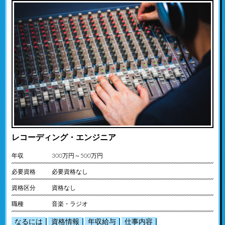
レコーディング・エンジニア
年収
300万円～500万円
必要資格
必要資格なし
資格区分
資格なし
職種
音楽・ラジオ
なるには
資格情報
年収給与
仕事内容