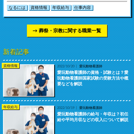
なるには
資格情報
年収給与
仕事内容
葬祭・宗教に関する職業一覧
新着記事
資格情報
2022/10/20
愛玩動物看護師
愛玩動物看護師の資格・試験とは？愛
玩動物看護師国家試験の受験方法や概
要などを解説
年収給与
2022/10/19
愛玩動物看護師
愛玩動物看護師の給与・年収は？初任
給や平均月収などの収入について解説