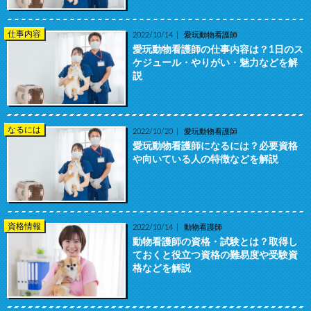
仕事内容
2022/10/14
愛玩動物看護師
愛玩動物看護師の仕事内容は？1日のス
ケジュール・やりがい・魅力などを解
説
なるには
2022/10/20
愛玩動物看護師
愛玩動物看護師になるには？必要資格
や向いている人の特徴などを解説
資格情報
2022/10/14
動物看護師
動物看護師の資格・試験とは？取得し
ておくと役立つ資格の難易度や受験資
格などを解説