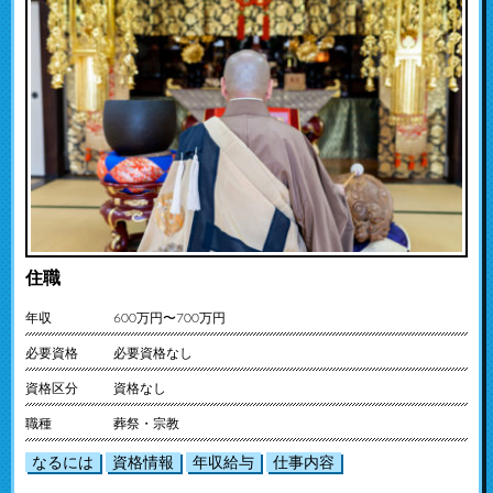
住職
年収
600万円〜700万円
必要資格
必要資格なし
資格区分
資格なし
職種
葬祭・宗教
なるには
資格情報
年収給与
仕事内容