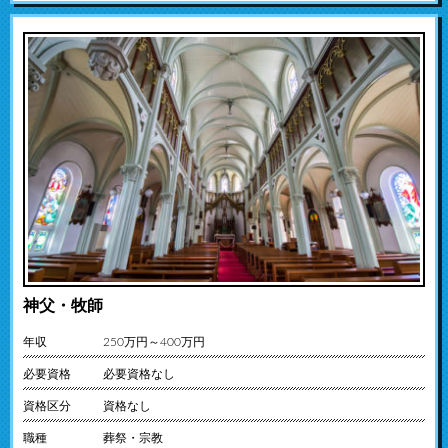
神父・牧師
年収
250万円～400万円
必要資格
必要資格なし
資格区分
資格なし
職種
葬祭・宗教