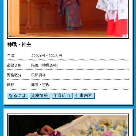
神職・神主
年収
250万円～300万円
必要資格
階位（神職資格）
資格区分
民間資格
職種
葬祭・宗教
なるには
資格情報
年収給与
仕事内容