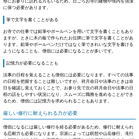
尊にお参りに訪れる方もいるため、日ごろお寺の建物や境内を清潔
に保つ必要があります。
筆で文字を書くことがある
お寺での仕事では鉛筆やボールペンを用いて文字を書くこともあり
ますが、ときに木の板で作られたお位牌に筆で文字を書くことがあ
ります。鉛筆やボールペンだけではなく筆できれいな文字を書ける
ようになることも、僧侶には必要になることが多いです。
記憶力が必要になることも
法事の日程を覚えることも僧侶には必要になります。すべての法事
の日程を把握することは難しいですが、祥月命日や法事のときは命
日を確認し覚えておくことで、お参り先で次の祥月命日や法事の日
程の話をしやすい状況になり、スムーズに職務を進めることができ
るため、僧侶には記憶力を求められることもあります。
厳しい修行に耐えられる力が必要
僧侶になるには厳しい修行を経る必要があるため、修行に耐えられ
る忍耐力も必要になります。宗派によっては瞑想や山岳修行、滝行