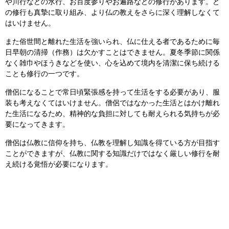
や川行などの水行、お百度参りやお遍路などの修行があります。ど
の修行も真摯に取り組み、より仏の教えをさらに深く理解しなくて
はいけません。
また俗世間と離れた生活を強いられ、仏に仕える者であるために毎
日早朝の清掃（作務）は欠かすことはできません。夏冬季節に関係
なく雑巾やほうきなどを使い、心を込めて境内を清潔に保ち続ける
ことも修行の一つです。
僧侶になることで常日頃緊張感を持って生活をする必要があり、服
装も考えなくてはいけません。僧侶ではなかった生活とはかけ離れ
た生活になるため、精神的な負担に対しても耐えられる気持ちが必
要になってきます。
僧侶は仏教に信仰を持ち、仏教を理解し知識を得ている方が目指す
ことができますが、仏教に関する知識だけではなく厳しい修行を耐
え続ける覚悟が必要になります。