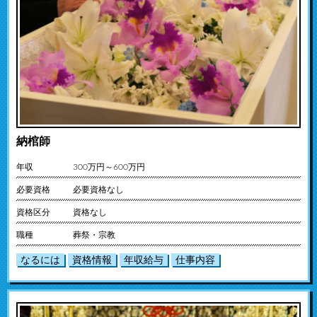
納棺師
年収
300万円～600万円
必要資格
必要資格なし
資格区分
資格なし
職種
葬祭・宗教
なるには
資格情報
年収給与
仕事内容