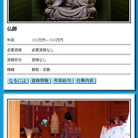
仏師
年収
300万円～500万円
必要資格
必要資格なし
資格区分
資格なし
職種
葬祭・宗教
なるには
資格情報
年収給与
仕事内容