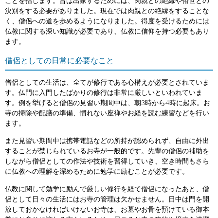
ことを指します。昔は出家するためには、肉親との絶縁や俗世との
決別をする必要がありました。現在では肉親との絶縁をすることな
く、僧侶への道を歩めるようになりました。得度を受けるためには
仏教に関する深い知識が必要であり、仏教に信仰を持つ必要もあり
ます。
僧侶としての日常に必要なこと
僧侶としての生活は、全てが修行である心構えが必要とされていま
す。仏門に入門したばかりの修行は非常に厳しいといわれていま
す。例を挙げると僧侶の見習い期間中は、朝3時から4時に起床。お
寺の掃除や配膳の準備、慣れない座禅やお経を読む練習などを行い
ます。
また見習い期間中は携帯電話などの所持が認められず、自由に外出
することが禁じられているお寺が一般的です。先輩の僧侶の補助を
しながら僧侶としての作法や技術を習得していき、空き時間もさら
に仏教への理解を深めるために勉学に励むことが必要です。
仏教に関して勉学に励んで厳しい修行を経て僧侶になったあと、僧
侶として日々の生活にはお寺の管理は欠かせません。日中は門を開
放しておかなければいけないお寺は、お墓やお骨を預けている御本