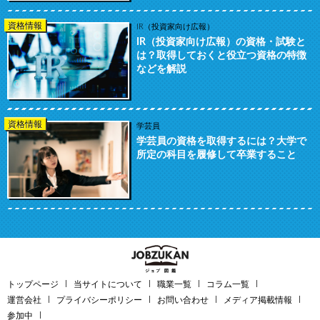
資格情報
IR（投資家向け広報）
IR（投資家向け広報）の資格・試験と
は？取得しておくと役立つ資格の特徴
などを解説
資格情報
学芸員
学芸員の資格を取得するには？大学で
所定の科目を履修して卒業すること
トップページ
当サイトについて
職業一覧
コラム一覧
運営会社
プライバシーポリシー
お問い合わせ
メディア掲載情報
参加中