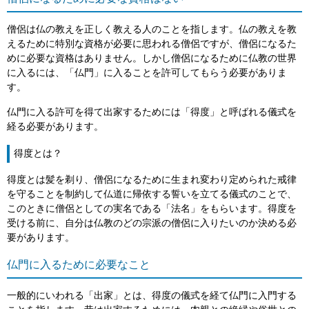
僧侶は仏の教えを正しく教える人のことを指します。仏の教えを教
えるために特別な資格が必要に思われる僧侶ですが、僧侶になるた
めに必要な資格はありません。しかし僧侶になるために仏教の世界
に入るには、「仏門」に入ることを許可してもらう必要がありま
す。
仏門に入る許可を得て出家するためには「得度」と呼ばれる儀式を
経る必要があります。
得度とは？
得度とは髪を剃り、僧侶になるために生まれ変わり定められた戒律
を守ることを制約して仏道に帰依する誓いを立てる儀式のことで、
このときに僧侶としての実名である「法名」をもらいます。得度を
受ける前に、自分は仏教のどの宗派の僧侶に入りたいのか決める必
要があります。
仏門に入るために必要なこと
一般的にいわれる「出家」とは、得度の儀式を経て仏門に入門する