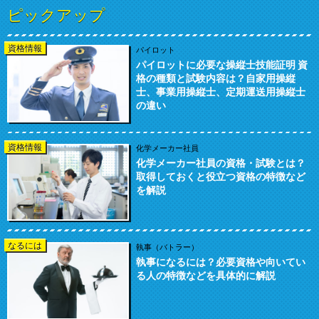
ピックアップ
資格情報
パイロット
パイロットに必要な操縦士技能証明 資
格の種類と試験内容は？自家用操縦
士、事業用操縦士、定期運送用操縦士
の違い
資格情報
化学メーカー社員
化学メーカー社員の資格・試験とは？
取得しておくと役立つ資格の特徴など
を解説
なるには
執事（バトラー）
執事になるには？必要資格や向いてい
る人の特徴などを具体的に解説