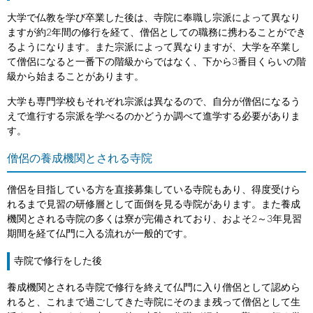
大学で仏教を学び卒業した後は、寺院に奉職し宗派によって異なり
ますが約2年間の修行を経て、僧侶としての職務に携わることができ
るようになります。また宗派によって異なりますが、大学を卒業し
て僧侶になると一番下の階級からではなく、下から3番目くらいの階
級から始まることがあります。
大学も専門学校もそれぞれ宗派は異なるので、自分が僧侶になるう
えで進行する宗派を学べるのかどうか調べて進学する必要がありま
す。
僧侶の養成機関とされる寺院
僧侶を目指している方を直接募集している寺院もあり、得度受けら
れるまで見習の研修層として面倒を見る寺院があります。また養成
機関とされる寺院の多くは寮が完備されており、およそ2～3年見習
期間を経て仏門に入る流れが一般的です。
寺院で修行をした後
養成機関とされる寺院で修行を終えて仏門に入り僧侶として認めら
れると、これまで過ごしてきた寺院にそのまま残って僧侶として生