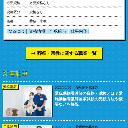
必要資格
必要資格なし
資格区分
資格なし
職種
葬祭・宗教
なるには
資格情報
年収給与
仕事内容
葬祭・宗教に関する職業一覧
新着記事
資格情報
2022/10/20
愛玩動物看護師
愛玩動物看護師の資格・試験とは？愛
玩動物看護師国家試験の受験方法や概
要などを解説
年収給与
2022/10/19
愛玩動物看護師