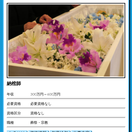
納棺師
年収
300万円～600万円
必要資格
必要資格なし
資格区分
資格なし
職種
葬祭・宗教