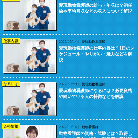
愛玩動物看護師の給与・年収は？初任
給や平均月収などの収入について解説
仕事内容
2022/10/14
愛玩動物看護師
愛玩動物看護師の仕事内容は？1日のス
ケジュール・やりがい・魅力などを解
説
なるには
2022/10/20
愛玩動物看護師
愛玩動物看護師になるには？必要資格
や向いている人の特徴などを解説
資格情報
2022/10/14
動物看護師
動物看護師の資格・試験とは？取得し