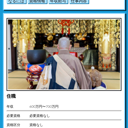
なるには
資格情報
年収給与
仕事内容
住職
年収
600万円〜700万円
必要資格
必要資格なし
資格区分
資格なし