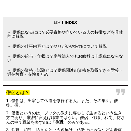
僧侶になるには？必要資格や向いている人の特徴などを具体
的に解説
僧侶の仕事内容とは？やりがいや魅力について解説
僧侶の給与・年収は？宗教法人でもお給料は非課税にならな
い
僧侶の資格・試験とは？僧侶関連の資格を取得できる学校・
通信教育・寺院まとめ
僧侶とは？
僧侶は、出家して仏道を修行する人。また、その集団。僧
徒。僧。
僧侶というのは、ブッタの教えに専心して生きるという生き
方であり、厳密に言えば職業ではない。僧侶、住職、和尚、坊さ
んの中で職業を表すのは「
住職
」のみである。
住職、和尚、坊さんという名称は、仏教上の地位などを考慮