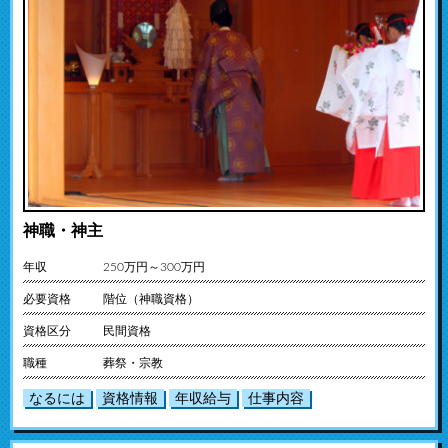
神職・神主
年収
250万円～300万円
必要資格
階位（神職資格）
資格区分
民間資格
職種
葬祭・宗教
なるには
資格情報
年収給与
仕事内容