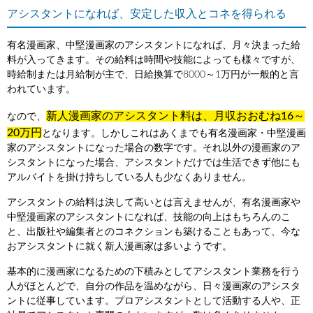
アシスタントになれば、安定した収入とコネを得られる
有名漫画家、中堅漫画家のアシスタントになれば、月々決まった給
料が入ってきます。その給料は時間や技能によっても様々ですが、
時給制または月給制が主で、日給換算で8000～1万円が一般的と言
われています。
新人漫画家のアシスタント料は、月収おおむね16～
なので、
20万円
となります。しかしこれはあくまでも有名漫画家・中堅漫画
家のアシスタントになった場合の数字です。それ以外の漫画家のア
シスタントになった場合、アシスタントだけでは生活できず他にも
アルバイトを掛け持ちしている人も少なくありません。
アシスタントの給料は決して高いとは言えませんが、有名漫画家や
中堅漫画家のアシスタントになれば、技能の向上はもちろんのこ
と、出版社や編集者とのコネクションも築けることもあって、今な
おアシスタントに就く新人漫画家は多いようです。
基本的に漫画家になるための下積みとしてアシスタント業務を行う
人がほとんどで、自分の作品を温めながら、日々漫画家のアシスタ
ントに従事しています。プロアシスタントとして活動する人や、正