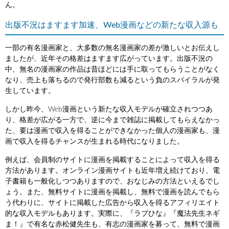
ん。
出版不況はますます加速、Web漫画などの新たな収入源も
一部の有名漫画家と、大多数の無名漫画家の差が激しいとお伝えし
ましたが、近年その格差はますます広がっています。出版不況の
中、無名の漫画家の作品は昔ほどには手に取ってもらうことがなく
なり、売上も落ちるので発行部数も減るという負のスパイラルが発
生しています。
しかし昨今、Web漫画という新たな収入モデルが確立されつつあ
り、格差が広がる一方で、逆に今まで雑誌に掲載してもらえなかっ
た、要は漫画で収入を得ることができなかった個人の漫画家も、漫
画で収入を得るチャンスが生まれる時代になりました。
例えば、会員制のサイトに漫画を掲載することによって収入を得る
方法があります。オンライン漫画サイトも近年増え続けており、電
子書籍も一般化しつつありますので、おなじみの方法といえるでし
ょう。また、無料サイトに漫画を掲載し、無料で漫画を読んでもら
う代わりに、サイトに掲載した広告から収入を得るアフィリエイト
的な収入モデルもあります。実際に、『ラブひな』『魔法先生ネギ
ま！』で有名な赤松健先生も、有志の漫画家を募って、無料で漫画