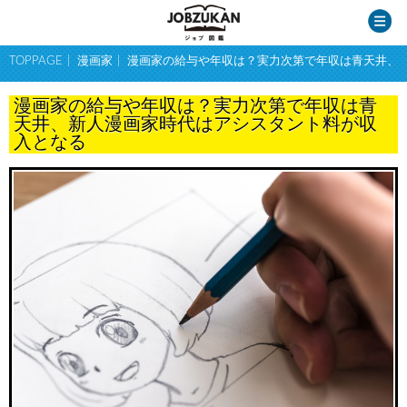
TOPPAGE
漫画家
漫画家の給与や年収は？実力次第で年収は青天井、
漫画家の給与や年収は？実力次第で年収は青
天井、新人漫画家時代はアシスタント料が収
入となる