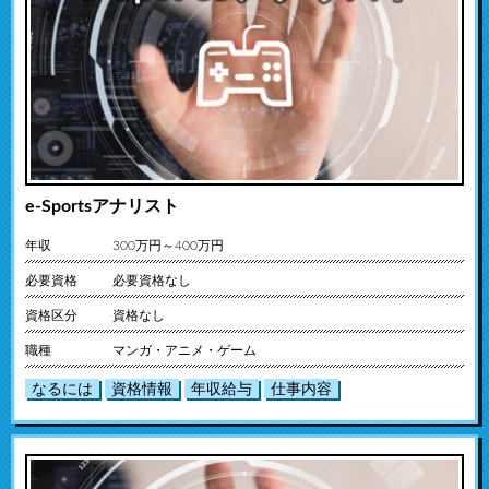
e-Sportsアナリスト
年収
300万円～400万円
必要資格
必要資格なし
資格区分
資格なし
職種
マンガ・アニメ・ゲーム
なるには
資格情報
年収給与
仕事内容