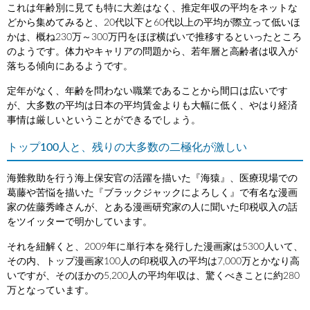
これは年齢別に見ても特に大差はなく、推定年収の平均をネットな
どから集めてみると、20代以下と60代以上の平均が際立って低いほ
かは、概ね230万～300万円をほぼ横ばいで推移するといったところ
のようです。体力やキャリアの問題から、若年層と高齢者は収入が
落ちる傾向にあるようです。
定年がなく、年齢を問わない職業であることから間口は広いです
が、大多数の平均は日本の平均賃金よりも大幅に低く、やはり経済
事情は厳しいということができるでしょう。
トップ100人と、残りの大多数の二極化が激しい
海難救助を行う海上保安官の活躍を描いた『海猿』、医療現場での
葛藤や苦悩を描いた『ブラックジャックによろしく』で有名な漫画
家の佐藤秀峰さんが、とある漫画研究家の人に聞いた印税収入の話
をツイッターで明かしています。
それを紐解くと、2009年に単行本を発行した漫画家は5300人いて、
その内、トップ漫画家100人の印税収入の平均は7,000万とかなり高
いですが、そのほかの5,200人の平均年収は、驚くべきことに約280
万となっています。