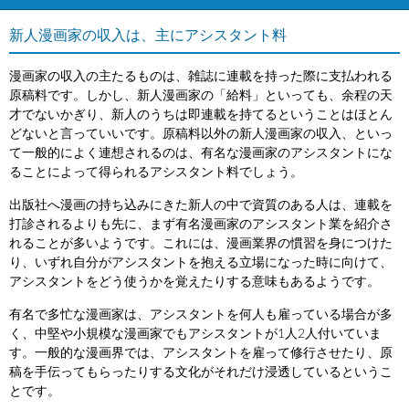
新人漫画家の収入は、主にアシスタント料
漫画家の収入の主たるものは、雑誌に連載を持った際に支払われる
原稿料です。しかし、新人漫画家の「給料」といっても、余程の天
才でないかぎり、新人のうちは即連載を持てるということはほとん
どないと言っていいです。原稿料以外の新人漫画家の収入、といっ
て一般的によく連想されるのは、有名な漫画家のアシスタントにな
ることによって得られるアシスタント料でしょう。
出版社へ漫画の持ち込みにきた新人の中で資質のある人は、連載を
打診されるよりも先に、まず有名漫画家のアシスタント業を紹介さ
れることが多いようです。これには、漫画業界の慣習を身につけた
り、いずれ自分がアシスタントを抱える立場になった時に向けて、
アシスタントをどう使うかを覚えたりする意味もあるようです。
有名で多忙な漫画家は、アシスタントを何人も雇っている場合が多
く、中堅や小規模な漫画家でもアシスタントが1人2人付いていま
す。一般的な漫画界では、アシスタントを雇って修行させたり、原
稿を手伝ってもらったりする文化がそれだけ浸透しているというこ
とです。