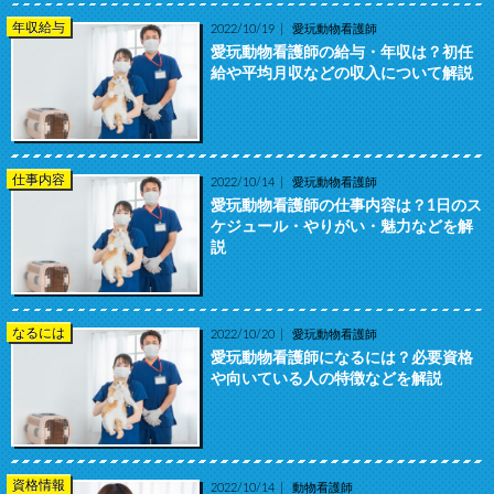
年収給与
2022/10/19
愛玩動物看護師
愛玩動物看護師の給与・年収は？初任
給や平均月収などの収入について解説
仕事内容
2022/10/14
愛玩動物看護師
愛玩動物看護師の仕事内容は？1日のス
ケジュール・やりがい・魅力などを解
説
なるには
2022/10/20
愛玩動物看護師
愛玩動物看護師になるには？必要資格
や向いている人の特徴などを解説
資格情報
2022/10/14
動物看護師