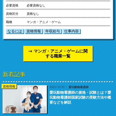
必要資格
必要資格なし
資格区分
資格なし
職種
マンガ・アニメ・ゲーム
なるには
資格情報
年収給与
仕事内容
マンガ・アニメ・ゲームに関
する職業一覧
新着記事
資格情報
2022/10/20
愛玩動物看護師
愛玩動物看護師の資格・試験とは？愛
玩動物看護師国家試験の受験方法や概
要などを解説