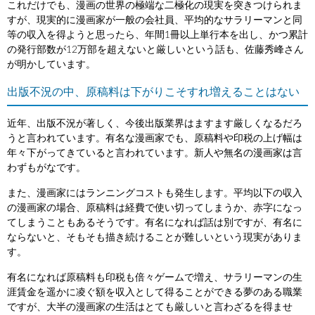
これだけでも、漫画の世界の極端な二極化の現実を突きつけられま
すが、現実的に漫画家が一般の会社員、平均的なサラリーマンと同
等の収入を得ようと思ったら、年間1冊以上単行本を出し、かつ累計
の発行部数が12万部を超えないと厳しいという話も、佐藤秀峰さん
が明かしています。
出版不況の中、原稿料は下がりこそすれ増えることはない
近年、出版不況が著しく、今後出版業界はますます厳しくなるだろ
うと言われています。有名な漫画家でも、原稿料や印税の上げ幅は
年々下がってきていると言われています。新人や無名の漫画家は言
わずもがなです。
また、漫画家にはランニングコストも発生します。平均以下の収入
の漫画家の場合、原稿料は経費で使い切ってしまうか、赤字になっ
てしまうこともあるそうです。有名になれば話は別ですが、有名に
ならないと、そもそも描き続けることが難しいという現実がありま
す。
有名になれば原稿料も印税も倍々ゲームで増え、サラリーマンの生
涯賃金を遥かに凌ぐ額を収入として得ることができる夢のある職業
ですが、大半の漫画家の生活はとても厳しいと言わざるを得ませ