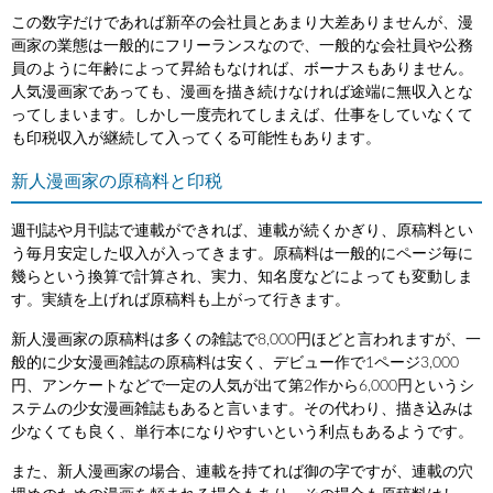
この数字だけであれば新卒の会社員とあまり大差ありませんが、漫
画家の業態は一般的にフリーランスなので、一般的な会社員や公務
員のように年齢によって昇給もなければ、ボーナスもありません。
人気漫画家であっても、漫画を描き続けなければ途端に無収入とな
ってしまいます。しかし一度売れてしまえば、仕事をしていなくて
も印税収入が継続して入ってくる可能性もあります。
新人漫画家の原稿料と印税
週刊誌や月刊誌で連載ができれば、連載が続くかぎり、原稿料とい
う毎月安定した収入が入ってきます。原稿料は一般的にページ毎に
幾らという換算で計算され、実力、知名度などによっても変動しま
す。実績を上げれば原稿料も上がって行きます。
新人漫画家の原稿料は多くの雑誌で8,000円ほどと言われますが、一
般的に少女漫画雑誌の原稿料は安く、デビュー作で1ページ3,000
円、アンケートなどで一定の人気が出て第2作から6,000円というシ
ステムの少女漫画雑誌もあると言います。その代わり、描き込みは
少なくても良く、単行本になりやすいという利点もあるようです。
また、新人漫画家の場合、連載を持てれば御の字ですが、連載の穴