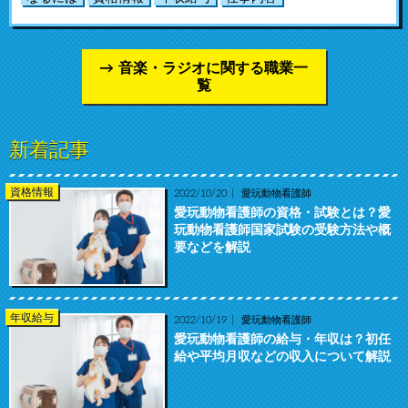
音楽・ラジオに関する職業一
覧
新着記事
資格情報
2022/10/20
愛玩動物看護師
愛玩動物看護師の資格・試験とは？愛
玩動物看護師国家試験の受験方法や概
要などを解説
年収給与
2022/10/19
愛玩動物看護師
愛玩動物看護師の給与・年収は？初任
給や平均月収などの収入について解説