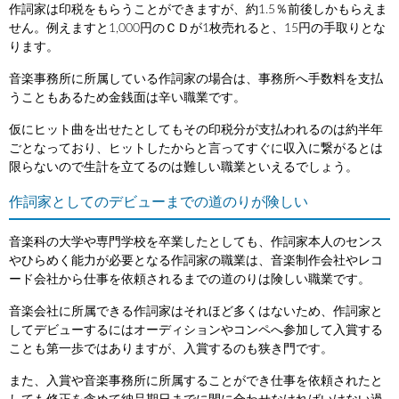
作詞家は印税をもらうことができますが、約1.5％前後しかもらえま
せん。例えますと1,000円のＣＤが1枚売れると、15円の手取りとな
ります。
音楽事務所に所属している作詞家の場合は、事務所へ手数料を支払
うこともあるため金銭面は辛い職業です。
仮にヒット曲を出せたとしてもその印税分が支払われるのは約半年
ごとなっており、ヒットしたからと言ってすぐに収入に繋がるとは
限らないので生計を立てるのは難しい職業といえるでしょう。
作詞家としてのデビューまでの道のりが険しい
音楽科の大学や専門学校を卒業したとしても、作詞家本人のセンス
やひらめく能力が必要となる作詞家の職業は、音楽制作会社やレコ
ード会社から仕事を依頼されるまでの道のりは険しい職業です。
音楽会社に所属できる作詞家はそれほど多くはないため、作詞家と
してデビューするにはオーディションやコンペへ参加して入賞する
ことも第一歩ではありますが、入賞するのも狭き門です。
また、入賞や音楽事務所に所属することができ仕事を依頼されたと