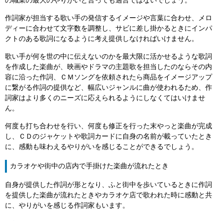
の職業の最大のやりがいと言っても過言ではないでしょう。
作詞家が担当する歌い手の発信するイメージや言葉に合わせ、メロ
ディーに合わせて文字数を調整し、サビに差し掛かるときにインパ
クトのある歌詞になるように考え提供しなければいけません。
歌い手が何を世の中に伝えないのかを最大限に活かせるような歌詞
を作成した楽曲が、映画やドラマの主題歌を担当したのならその内
容に沿った作詞、ＣＭソングを依頼されたら商品をイメージアップ
に繋がる作詞の提供など、幅広いジャンルに曲が使われるため、作
詞家はより多くのニーズに応えられるようにしなくてはいけませ
ん。
何度も打ち合わせを行い、何度も修正を行った末やっと楽曲が完成
し、ＣＤのジャケットや歌詞カードに自身の名前が載っていたとき
に、感動も味わえるやりがいを感じることができるでしょう。
カラオケや街中の店内で手掛けた楽曲が流れたとき
自身が提供した作詞が形となり、ふと街中を歩いているときに作詞
を提供した楽曲が流れたときやカラオケ店で歌われた時に感動と共
に、やりがいを感じる作詞家もいます。