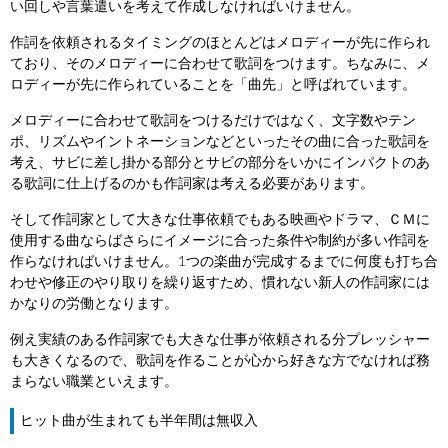
い回しや言葉遣いを考えて作成しなければいけません。
作詞を依頼されるタイミングのほとんどはメロディーが先に作られ
ており、そのメロディーに合わせて歌詞をつけます。ちなみに、メ
ロディーが先に作られていることを「曲先」と呼ばれています。
メロディーに合わせて歌詞をつけるだけではなく、文字数やテン
ポ、リズムやイントネーションなどといったその曲に合った歌詞を
考え、サビに差し掛かる部分とサビの部分をいかにインパクトのあ
る歌詞に仕上げるのかも作詞家は考える必要があります。
そして作詞家として大きな仕事依頼でもある映画やドラマ、ＣＭに
使用する曲ならばさらにイメージに合った条件や制約が多い作詞を
作らなければいけません。1つの楽曲が完成するまでに何度も打ち合
わせや修正のやり取りを繰り返すため、慣れない新人の作詞家には
かなりの労働となります。
例え実績のある作詞家でも大きな仕事が依頼される分プレッシャー
も大きくなるので、歌詞を作ることが心から好きな方でなければ務
まらない職業といえます。
ヒット曲が生まれても半年間は無収入