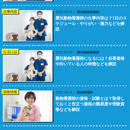
仕事内容
2022/10/14
愛玩動物看護師
愛玩動物看護師の仕事内容は？1日のス
ケジュール・やりがい・魅力などを解
説
なるには
2022/10/20
愛玩動物看護師
愛玩動物看護師になるには？必要資格
や向いている人の特徴などを解説
資格情報
2022/10/14
動物看護師
動物看護師の資格・試験とは？取得し
ておくと役立つ資格の難易度や受験資
格などを解説