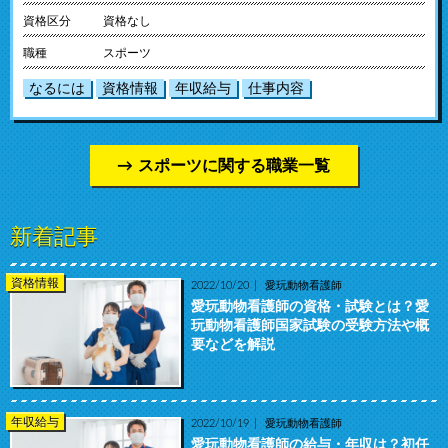
資格区分
資格なし
職種
スポーツ
なるには
資格情報
年収給与
仕事内容
スポーツに関する職業一覧
新着記事
資格情報
2022/10/20
愛玩動物看護師
愛玩動物看護師の資格・試験とは？愛
玩動物看護師国家試験の受験方法や概
要などを解説
年収給与
2022/10/19
愛玩動物看護師
愛玩動物看護師の給与・年収は？初任