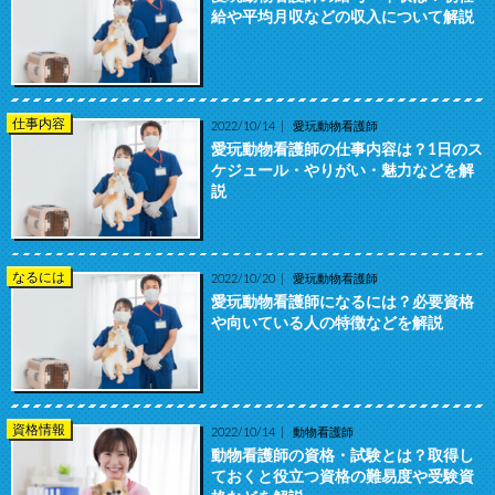
給や平均月収などの収入について解説
仕事内容
2022/10/14
愛玩動物看護師
愛玩動物看護師の仕事内容は？1日のス
ケジュール・やりがい・魅力などを解
説
なるには
2022/10/20
愛玩動物看護師
愛玩動物看護師になるには？必要資格
や向いている人の特徴などを解説
資格情報
2022/10/14
動物看護師
動物看護師の資格・試験とは？取得し
ておくと役立つ資格の難易度や受験資