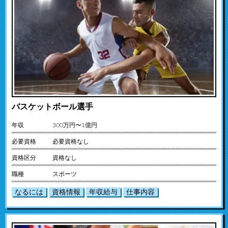
バスケットボール選手
年収
300万円〜1億円
必要資格
必要資格なし
資格区分
資格なし
職種
スポーツ
なるには
資格情報
年収給与
仕事内容