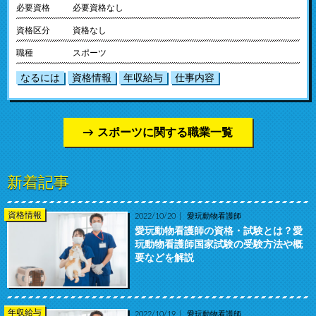
必要資格
必要資格なし
資格区分
資格なし
職種
スポーツ
なるには
資格情報
年収給与
仕事内容
スポーツに関する職業一覧
新着記事
資格情報
2022/10/20
愛玩動物看護師
愛玩動物看護師の資格・試験とは？愛
玩動物看護師国家試験の受験方法や概
要などを解説
年収給与
2022/10/19
愛玩動物看護師