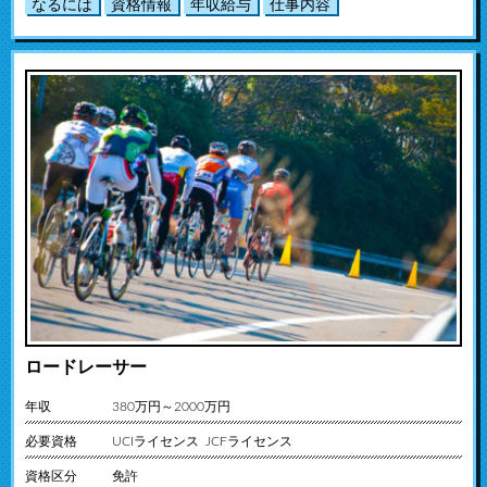
なるには
資格情報
年収給与
仕事内容
ロードレーサー
年収
380万円～2000万円
必要資格
UCIライセンス JCFライセンス
資格区分
免許