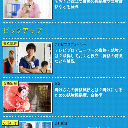
ておくと役立つ資格の難易度や受験資
格などを解説
ピックアップ
資格情報
テレビプロデューサー
テレビプロデューサーの資格・試験と
は？取得しておくと役立つ資格の特徴
などを解説
資格情報
舞妓
舞妓さんの資格試験とは？舞妓になる
ための試験難易度、合格率
なるには
会社役員