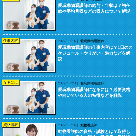
愛玩動物看護師の給与・年収は？初任
給や平均月収などの収入について解説
仕事内容
2022/10/14
愛玩動物看護師
愛玩動物看護師の仕事内容は？1日のス
ケジュール・やりがい・魅力などを解
説
なるには
2022/10/20
愛玩動物看護師
愛玩動物看護師になるには？必要資格
や向いている人の特徴などを解説
資格情報
2022/10/14
動物看護師
動物看護師の資格・試験とは？取得し