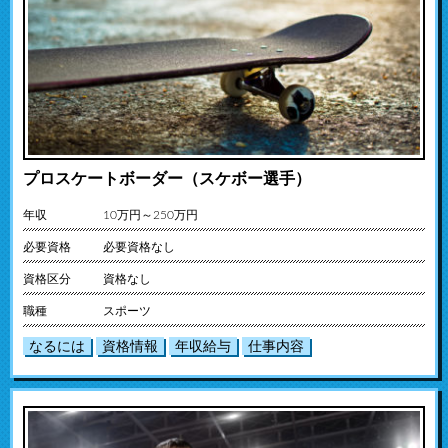
プロスケートボーダー（スケボー選手）
年収
10万円～250万円
必要資格
必要資格なし
資格区分
資格なし
職種
スポーツ
なるには
資格情報
年収給与
仕事内容