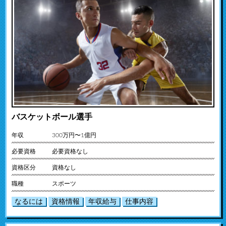
バスケットボール選手
年収
300万円〜1億円
必要資格
必要資格なし
資格区分
資格なし
職種
スポーツ
なるには
資格情報
年収給与
仕事内容