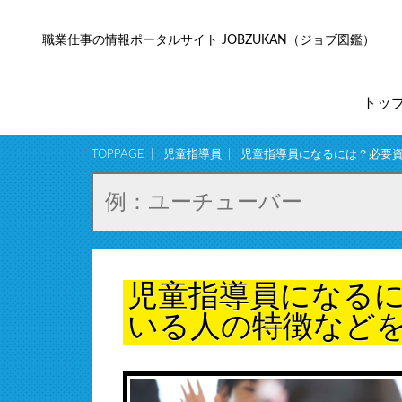
職業仕事の情報ポータルサイト JOBZUKAN（ジョブ図鑑）
トッ
TOPPAGE
児童指導員
児童指導員になるには？必要
児童指導員になる
いる人の特徴など