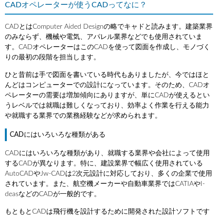
CADオペレーターが使うCADってなに？
CADとはComputer Aided Designの略でキャドと読みます。建築業界
のみならず、機械や電気、アパレル業界などでも使用されていま
す。CADオペレーターはこのCADを使って図面を作成し、モノづく
りの最初の段階を担当します。
ひと昔前は手で図面を書いている時代もありましたが、今ではほと
んどはコンピューターでの設計になっています。そのため、CADオ
ペレーターの需要は増加傾向にありますが、単にCADが使えるとい
うレベルでは就職は難しくなっており、効率よく作業を行える能力
や就職する業界での業務経験などが求められます。
CADにはいろいろな種類がある
CADにはいろいろな種類があり、就職する業界や会社によって使用
するCADが異なります。特に、建設業界で幅広く使用されている
AutoCADやJw-CADは2次元設計に対応しており、多くの企業で使用
されています。また、航空機メーカーや自動車業界ではCATIAやI-
deasなどのCADが一般的です。
もともとCADは飛行機を設計するために開発された設計ソフトです