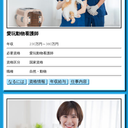
愛玩動物看護師
年収
230万円～380万円
必要資格
愛玩動物看護師
資格区分
国家資格
職種
自然・動物
なるには
資格情報
年収給与
仕事内容