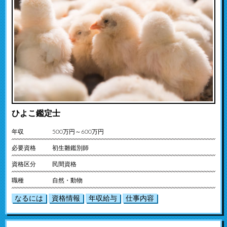
ひよこ鑑定士
年収
500万円～600万円
必要資格
初生雛鑑別師
資格区分
民間資格
職種
自然・動物
なるには
資格情報
年収給与
仕事内容