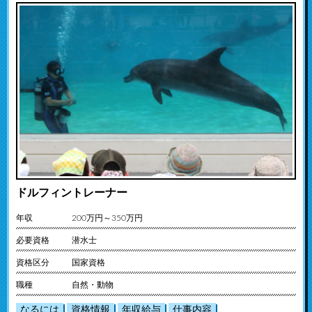
ドルフィントレーナー
年収
200万円～350万円
必要資格
潜水士
資格区分
国家資格
職種
自然・動物
なるには
資格情報
年収給与
仕事内容