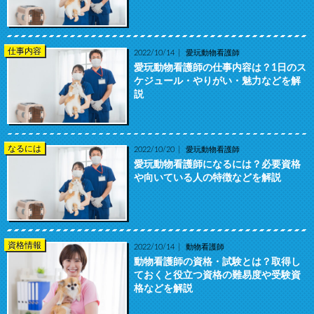
仕事内容
2022/10/14
愛玩動物看護師
愛玩動物看護師の仕事内容は？1日のス
ケジュール・やりがい・魅力などを解
説
なるには
2022/10/20
愛玩動物看護師
愛玩動物看護師になるには？必要資格
や向いている人の特徴などを解説
資格情報
2022/10/14
動物看護師
動物看護師の資格・試験とは？取得し
ておくと役立つ資格の難易度や受験資
格などを解説