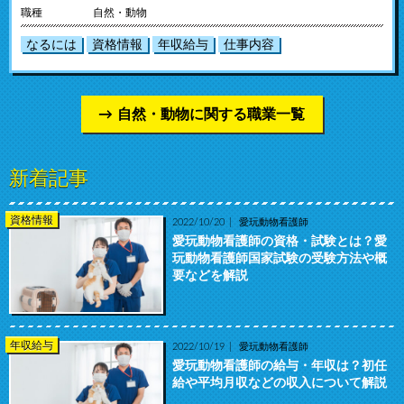
職種
自然・動物
なるには
資格情報
年収給与
仕事内容
自然・動物に関する職業一覧
新着記事
資格情報
2022/10/20
愛玩動物看護師
愛玩動物看護師の資格・試験とは？愛
玩動物看護師国家試験の受験方法や概
要などを解説
年収給与
2022/10/19
愛玩動物看護師
愛玩動物看護師の給与・年収は？初任
給や平均月収などの収入について解説