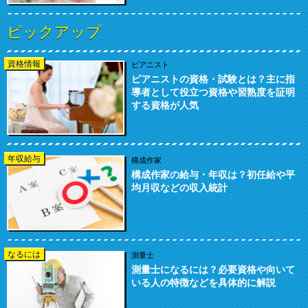
ピックアップ
資格情報
ピアニスト
ピアニストの資格・試験とは？主に指
導者として役立つ資格や習熟度を証明
する資格が人気
年収給与
構成作家
構成作家の給与・年収は？初任給や平
均月収などの収入統計
なるには
測量士
測量士になるには？必要資格や向いて
いる人の特徴などを具体的に解説