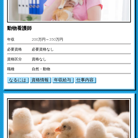
動物看護師
年収
200万円～350万円
必要資格
必要資格なし
資格区分
資格なし
職種
自然・動物
なるには
資格情報
年収給与
仕事内容