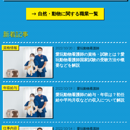
自然・動物に関する職業一覧
新着記事
資格情報
2022/10/20
愛玩動物看護師
愛玩動物看護師の資格・試験とは？愛
玩動物看護師国家試験の受験方法や概
要などを解説
年収給与
2022/10/19
愛玩動物看護師
愛玩動物看護師の給与・年収は？初任
給や平均月収などの収入について解説
仕事内容
2022/10/14
愛玩動物看護師