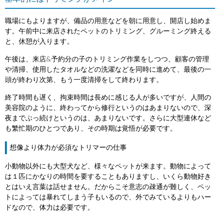
職場にもよりますが、備品の用意などを朝に用意し、開店し始めま
す。午前中に来店されたペットのトリミング、グルーミング終える
と、休憩が入ります。
午後は、来店&予約分の子のトリミング作業をしつつ、顧客の管理
や清掃、使用したタオルなどの洗濯などを同時に進めて、最後の一
頭が終わり次第、もう一度清掃をして終わります。
終了時間も遅く、拘束時間は長めに感じる人が多いですが、人間の
美容院のように、終わってから修行というのはあまりないので、深
夜までぶっ続けというのは、あまりないです。さらに大型連休など
も繁忙期のひとつであり、その時期は覚悟が必要です。
想像より体力が必須なトリマーの仕事
小動物以外にも大型犬など、様々なペットが来ます。動物によって
は１匹にかなりの時間を要することもありますし、いくら動物好き
とはいえ言葉は話せません。だからこそ意志の疎通が難しく、ペッ
トによっては暴れてしまう子もいるので、外でみているよりもハー
ドなので、体力は必要です。