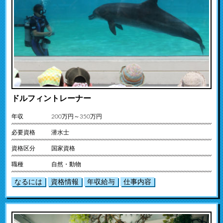
ドルフィントレーナー
年収
200万円～350万円
必要資格
潜水士
資格区分
国家資格
職種
自然・動物
なるには
資格情報
年収給与
仕事内容