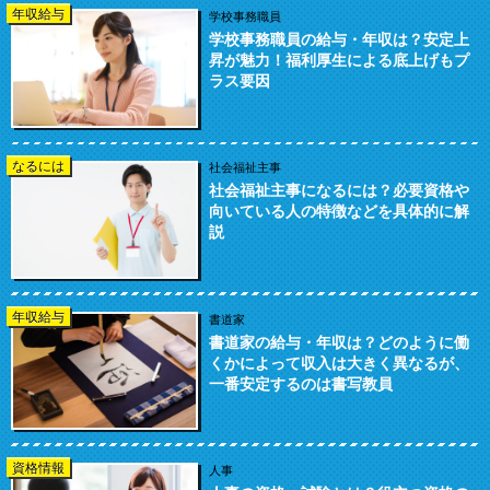
年収給与
学校事務職員
学校事務職員の給与・年収は？安定上
昇が魅力！福利厚生による底上げもプ
ラス要因
なるには
社会福祉主事
社会福祉主事になるには？必要資格や
向いている人の特徴などを具体的に解
説
年収給与
書道家
書道家の給与・年収は？どのように働
くかによって収入は大きく異なるが、
一番安定するのは書写教員
資格情報
人事