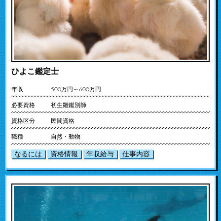
ひよこ鑑定士
年収
500万円～600万円
必要資格
初生雛鑑別師
資格区分
民間資格
職種
自然・動物
なるには
資格情報
年収給与
仕事内容