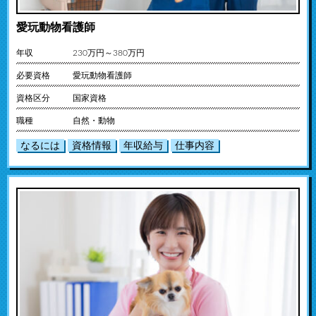
愛玩動物看護師
年収
230万円～380万円
必要資格
愛玩動物看護師
資格区分
国家資格
職種
自然・動物
なるには
資格情報
年収給与
仕事内容