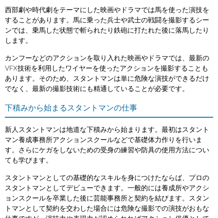
西部劇や時代劇をテーマにした映画やドラマでは馬を使った演技を
することがあります。馬に乗った兵士や武士の戦闘を撮影するシー
ンでは、乗馬した状態で斬られたり鉄砲に打たれた後に落馬したり
します。
カンフーなどのアクションを取り入れた映画やドラマでは、最新の
VFX技術を利用したワイヤーを使ったアクションを撮影することも
あります。そのため、スタントマンは単に危険な演技ができるだけ
でなく、最新の撮影技術にも精通していることが必要です。
下積みから始まるスタントマンの仕事
新人スタントマンは地道な下積みから始まります。最初はスタント
マン養成事務所アクションスクールなどで基礎体力作りを行いま
す。さらにケガをしないための受身の練習や防具の使用方法につい
ても学びます。
スタントマンとしての基礎的なスキルを身につけたならば、プロの
スタントマンとしてデビューできます。一般的には養成所やアクシ
ョンスクールを卒業した後に芸能事務所と契約を結びます。スタン
トマンとして契約を交わした場合には危険な撮影での演技がおもな