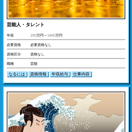
芸能人・タレント
年収
200万円～1800万円
必要資格
必要資格なし
資格区分
資格なし
職種
芸能
なるには
資格情報
年収給与
仕事内容