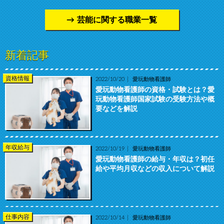
芸能に関する職業一覧
新着記事
資格情報
2022/10/20
愛玩動物看護師
愛玩動物看護師の資格・試験とは？愛
玩動物看護師国家試験の受験方法や概
要などを解説
年収給与
2022/10/19
愛玩動物看護師
愛玩動物看護師の給与・年収は？初任
給や平均月収などの収入について解説
仕事内容
2022/10/14
愛玩動物看護師