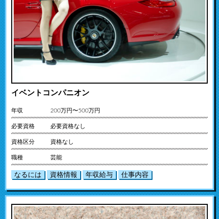
イベントコンパニオン
年収
200万円〜500万円
必要資格
必要資格なし
資格区分
資格なし
職種
芸能
なるには
資格情報
年収給与
仕事内容