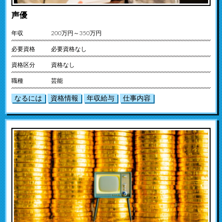
声優
年収
200万円～350万円
必要資格
必要資格なし
資格区分
資格なし
職種
芸能
なるには
資格情報
年収給与
仕事内容