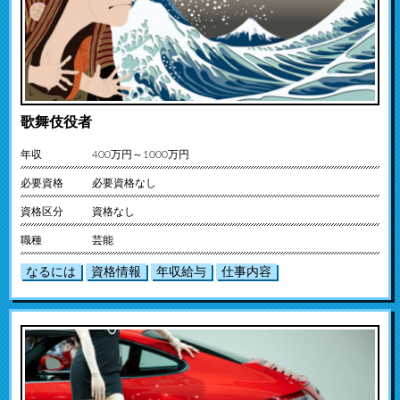
歌舞伎役者
年収
400万円～1000万円
必要資格
必要資格なし
資格区分
資格なし
職種
芸能
なるには
資格情報
年収給与
仕事内容