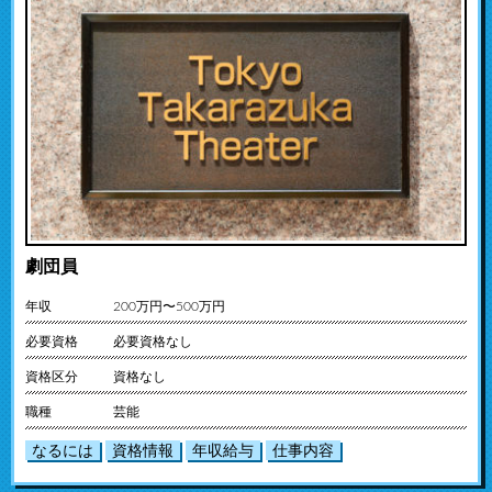
劇団員
年収
200万円〜500万円
必要資格
必要資格なし
資格区分
資格なし
職種
芸能
なるには
資格情報
年収給与
仕事内容