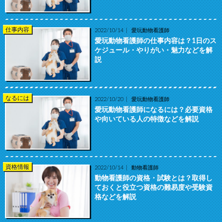
仕事内容
2022/10/14
愛玩動物看護師
愛玩動物看護師の仕事内容は？1日のス
ケジュール・やりがい・魅力などを解
説
なるには
2022/10/20
愛玩動物看護師
愛玩動物看護師になるには？必要資格
や向いている人の特徴などを解説
資格情報
2022/10/14
動物看護師
動物看護師の資格・試験とは？取得し
ておくと役立つ資格の難易度や受験資
格などを解説