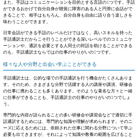
また、手話はコミュニケーションを目的とする言語の1つです。手話
ができるおかげで自分自身が聴覚に障害のある人と円滑に会話がで
きることで、相手はもちろん、自分自身も自由に語り合う楽しさを
味わうことができます。
日常会話ができる手話のレベルだけではなく、高いスキルを持った
手話通訳士だからこそ行うことができる深いレベルでのコミュニケ
ーションや、通訳を必要とする人同士の対話を助けることができる
のも、手話通訳士ならではの仕事のやりがいの1つです。
様々な人や分野と出会い学ぶことができる
手話通訳士は、公的な場での手話通訳を行う機会がたくさんありま
す。そのため、さまざまな分野で活躍する人の講座や講演、研修会
の仕事に携わることも多くあります。そのような著名な方々と一緒
に仕事ができることも、手話通訳士の仕事のやりがいの1つでしょ
う。
専門的な内容が語られることの多い研修会や講習会などで適切に手
話通訳するためには、専門的な知識や理解が求められます。そのニ
ーズに応えるためには、依頼された仕事に関わる分野について学ぶ
必要も出てきますが、それによって知識や教養の範囲を広げること