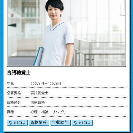
言語聴覚士
年収
350万円～450万円
必要資格
言語聴覚士
資格区分
国家資格
職種
心理・福祉・リハビリ
なるには
資格情報
年収給与
なるには