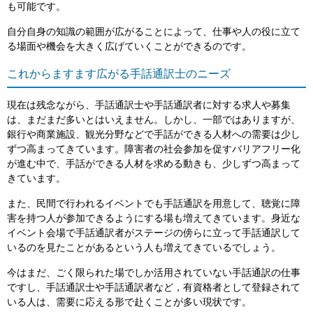
も可能です。
自分自身の知識の範囲が広がることによって、仕事や人の役に立て
る場面や機会を大きく広げていくことができるのです。
これからますます広がる手話通訳士のニーズ
現在は残念ながら、手話通訳士や手話通訳者に対する求人や募集
は、まだまだ多いとはいえません。しかし、一部ではありますが、
銀行や商業施設、観光分野などで手話ができる人材への需要は少し
ずつ高まってきています。障害者の社会参加を促すバリアフリー化
が進む中で、手話ができる人材を求める動きも、少しずつ高まって
きています。
また、民間で行われるイベントでも手話通訳を用意して、聴覚に障
害を持つ人が参加できるようにする場も増えてきています。身近な
イベント会場で手話通訳者がステージの傍らに立って手話通訳して
いるのを見たことがあるという人も増えてきているでしょう。
今はまだ、ごく限られた場でしか活用されていない手話通訳の仕事
ですし、手話通訳士や手話通訳者など，有資格者として登録されて
いる人は、需要に応える形で赴くことが多い現状です。