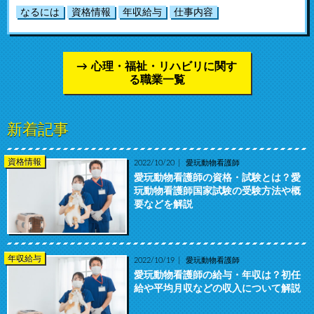
なるには
資格情報
年収給与
仕事内容
心理・福祉・リハビリに関す
る職業一覧
新着記事
資格情報
2022/10/20
愛玩動物看護師
愛玩動物看護師の資格・試験とは？愛
玩動物看護師国家試験の受験方法や概
要などを解説
年収給与
2022/10/19
愛玩動物看護師
愛玩動物看護師の給与・年収は？初任
給や平均月収などの収入について解説