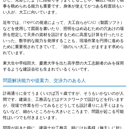
かし、先述したように段取りをうまくとることや、幅広い視野で物
事を眺められる能力も重要です。身体が使えてかつある程度頭もい
い人が、大工に向いています。
近年では、ITやPCの発達によって、大工自らがCAD（製図ソフト）
などを使用して図面を書いたり、照明をはめ込むための穴あけの場
所を想定して天井の資材を設計するために高度な計算を行ったりと
いった、数学的な能力を発揮することも、現場作業を円滑に進める
ために重要視されてきていて、「頭のいい大工」がますます求めら
れています。
東大生や早稲田大、慶應大学を出た高学歴の大工志願者のみを採用
するような建設会社も生まれているくらいです。
問題解決能力や提案力、交渉力のある人
計画通りに全てうまくいけば万々歳ですが、そうもいかないのが人
間です。建築士、工務店などはデスクワークで設計などを行います
が、現場で作業を行ってみるとどうしても設計通りに上手くはまら
ないなど、細かいところから大きいところまで、問題が起こる可能
性はいつでも付きまといます。
問題が起きた時に、建築士や工務店、時にはお客様（施主）に対し