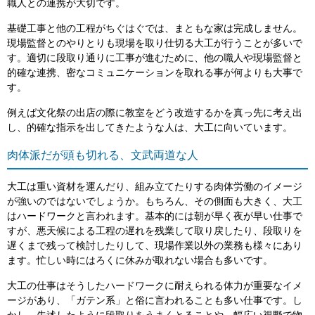
職人との連携が大切です。
基礎工事と他の工程がちぐはぐでは、まともな家は完成しません。
現場監督とのやりとりも現場を取り仕切る大工が行うことが多いで
す。適切に段取り通りに工事が進むために、他の職人や現場監督と
的確な連携、密なコミュニケーションを取れる事が何よりも大事で
す。
例えば文化祭の出店の際に教室をどう改造するかを真っ先に考え出
し、的確な指示を出してきたような人は、大工に向いています。
肉体派だが頭も切れる、文武両道な人
大工は重い資材を運んだり、組み立てたりする肉体労働のイメージ
が強いのではないでしょうか。もちろん、その側面も大きく、大工
はハードワークと言われます。基本的には朝が早く夜が早い仕事で
すが、悪天候による工程の遅れを残業して取り戻したり、段取りを
遅くまで残って検討したりして、現場作業以外の業務も様々にあり
ます。忙しい時にはろくに休みが取れない場合も多いです。
大工の仕事はそうしたハードワークに耐えられる体力が重要なイメ
ージがあり、「ガテン系」と俗に言われることも多い仕事です。し