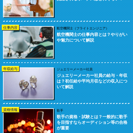
仕事内容
航空機関士（フライトエンジニア）
航空機関士の仕事内容とは？やりがい
や魅力について解説
年収給与
ジュエリーメーカー社員
ジュエリーメーカー社員の給与・年収
は？初任給や平均月収などの収入につ
いて解説
資格情報
歌手
歌手の資格・試験とは？一般的に歌手
を目指すならオーディション等の合格
が重要