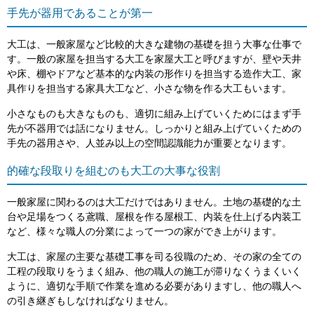
手先が器用であることが第一
大工は、一般家屋など比較的大きな建物の基礎を担う大事な仕事で
す。一般の家屋を担当する大工を家屋大工と呼びますが、壁や天井
や床、棚やドアなど基本的な内装の形作りを担当する造作大工、家
具作りを担当する家具大工など、小さな物を作る大工もいます。
小さなものも大きなものも、適切に組み上げていくためにはまず手
先が不器用では話になりません。しっかりと組み上げていくための
手先の器用さや、人並み以上の空間認識能力が重要となります。
的確な段取りを組むのも大工の大事な役割
一般家屋に関わるのは大工だけではありません。土地の基礎的な土
台や足場をつくる鳶職、屋根を作る屋根工、内装を仕上げる内装工
など、様々な職人の分業によって一つの家ができ上がります。
大工は、家屋の主要な基礎工事を司る役職のため、その家の全ての
工程の段取りをうまく組み、他の職人の施工が滞りなくうまくいく
ように、適切な手順で作業を進める必要がありますし、他の職人へ
の引き継ぎもしなければなりません。