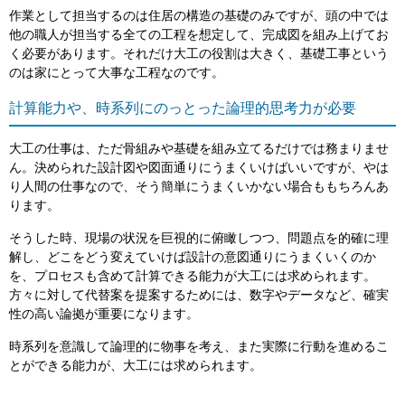
作業として担当するのは住居の構造の基礎のみですが、頭の中では
他の職人が担当する全ての工程を想定して、完成図を組み上げてお
く必要があります。それだけ大工の役割は大きく、基礎工事という
のは家にとって大事な工程なのです。
計算能力や、時系列にのっとった論理的思考力が必要
大工の仕事は、ただ骨組みや基礎を組み立てるだけでは務まりませ
ん。決められた設計図や図面通りにうまくいけばいいですが、やは
り人間の仕事なので、そう簡単にうまくいかない場合ももちろんあ
ります。
そうした時、現場の状況を巨視的に俯瞰しつつ、問題点を的確に理
解し、どこをどう変えていけば設計の意図通りにうまくいくのか
を、プロセスも含めて計算できる能力が大工には求められます。
方々に対して代替案を提案するためには、数字やデータなど、確実
性の高い論拠が重要になります。
時系列を意識して論理的に物事を考え、また実際に行動を進めるこ
とができる能力が、大工には求められます。