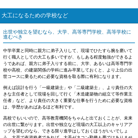
大工になるための学校など
出世や独立を望むなら、大学、高等専門学校、高等学校に
進むべき
中学卒業と同時に親方に弟子入りして、現場でひたすら腕を磨いて
行く職人としての大工も多いですが、もしある程度勉強ができるよ
うであれば、親方に弟子入りする前に、大学、あるいは高等専門学
校や高校、の建築関係の学科に進み卒業しておくと、より上位の出
世コースに乗るために必要な資格を取る際に有利になります。
例えば設計を行う「一級建築士」や「二級建築士」、より責任の大
きな主任者として現場を回して行く「木造建築物の組立て等作業主
任者」など、より責任の大きく重要な仕事を行うために必要な資格
は、学歴があればあるほど有利です。
高校でもいいので、高等教育機関をちゃんと出ておくことが、未来
の出世に繋がります。出世や独立など現場の大工以上のキャリアア
ップを望むのなら、できる限り進学はしておくほうがいいでしょ
う。大卒で有資格者であれば、大手ゼネコン勤務も夢ではありませ