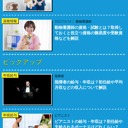
資格情報
2022/10/14
動物看護師
動物看護師の資格・試験とは？取得し
ておくと役立つ資格の難易度や受験資
格などを解説
ピックアップ
年収給与
指揮者
指揮者の給与・年収は？初任給や平均
月収などの収入について解説
年収給与
ピアニスト
ピアニストの給与・年収は？初任給や
支給されるボーナスはどれくらい？