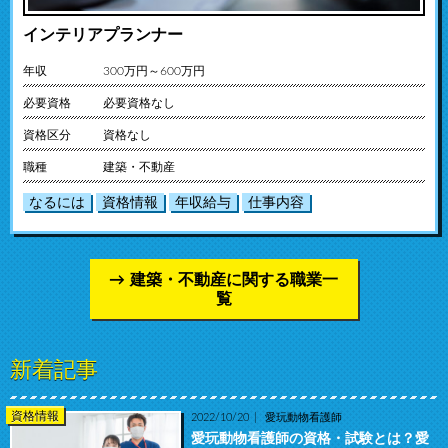
インテリアプランナー
年収
300万円～600万円
必要資格
必要資格なし
資格区分
資格なし
職種
建築・不動産
なるには
資格情報
年収給与
仕事内容
建築・不動産に関する職業一
覧
新着記事
資格情報
2022/10/20
愛玩動物看護師
愛玩動物看護師の資格・試験とは？愛