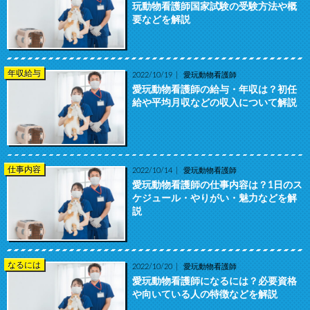
玩動物看護師国家試験の受験方法や概
要などを解説
年収給与
2022/10/19
愛玩動物看護師
愛玩動物看護師の給与・年収は？初任
給や平均月収などの収入について解説
仕事内容
2022/10/14
愛玩動物看護師
愛玩動物看護師の仕事内容は？1日のス
ケジュール・やりがい・魅力などを解
説
なるには
2022/10/20
愛玩動物看護師
愛玩動物看護師になるには？必要資格
や向いている人の特徴などを解説