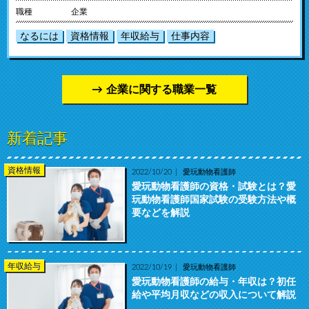
職種
企業
なるには
資格情報
年収給与
仕事内容
企業に関する職業一覧
新着記事
資格情報
2022/10/20
愛玩動物看護師
愛玩動物看護師の資格・試験とは？愛
玩動物看護師国家試験の受験方法や概
要などを解説
年収給与
2022/10/19
愛玩動物看護師
愛玩動物看護師の給与・年収は？初任
給や平均月収などの収入について解説