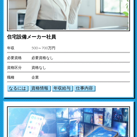
住宅設備メーカー社員
年収
500～700万円
必要資格
必要資格なし
資格区分
資格なし
職種
企業
なるには
資格情報
年収給与
仕事内容