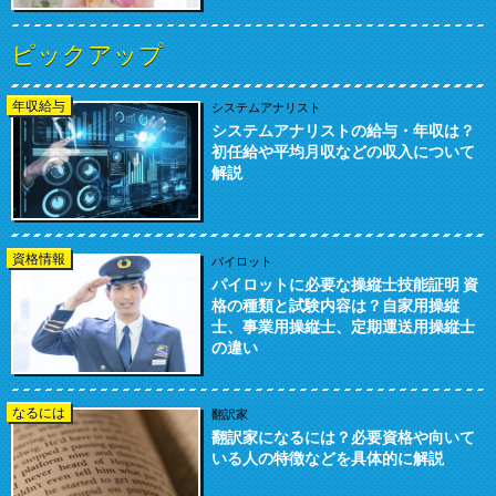
ピックアップ
年収給与
システムアナリスト
システムアナリストの給与・年収は？
初任給や平均月収などの収入について
解説
資格情報
パイロット
パイロットに必要な操縦士技能証明 資
格の種類と試験内容は？自家用操縦
士、事業用操縦士、定期運送用操縦士
の違い
なるには
翻訳家
翻訳家になるには？必要資格や向いて
いる人の特徴などを具体的に解説