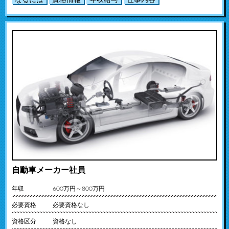
なるには
資格情報
年収給与
仕事内容
自動車メーカー社員
年収
600万円～800万円
必要資格
必要資格なし
資格区分
資格なし