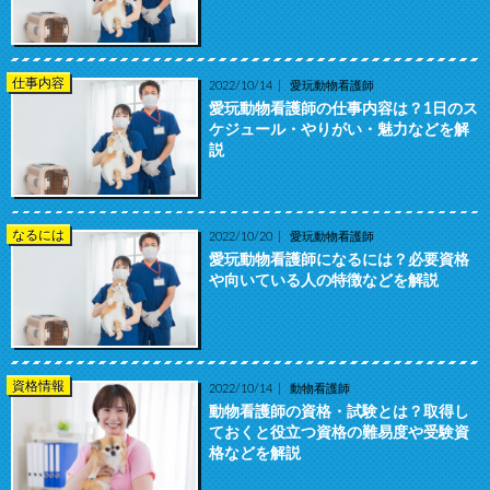
仕事内容
2022/10/14
愛玩動物看護師
愛玩動物看護師の仕事内容は？1日のス
ケジュール・やりがい・魅力などを解
説
なるには
2022/10/20
愛玩動物看護師
愛玩動物看護師になるには？必要資格
や向いている人の特徴などを解説
資格情報
2022/10/14
動物看護師
動物看護師の資格・試験とは？取得し
ておくと役立つ資格の難易度や受験資
格などを解説