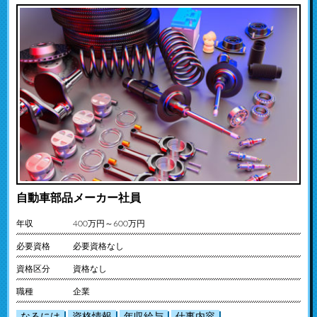
自動車部品メーカー社員
年収
400万円～600万円
必要資格
必要資格なし
資格区分
資格なし
職種
企業