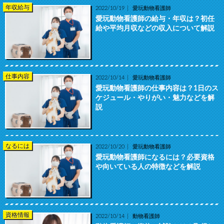
年収給与
2022/10/19
愛玩動物看護師
愛玩動物看護師の給与・年収は？初任
給や平均月収などの収入について解説
仕事内容
2022/10/14
愛玩動物看護師
愛玩動物看護師の仕事内容は？1日のス
ケジュール・やりがい・魅力などを解
説
なるには
2022/10/20
愛玩動物看護師
愛玩動物看護師になるには？必要資格
や向いている人の特徴などを解説
資格情報
2022/10/14
動物看護師