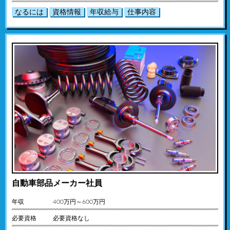
なるには
資格情報
年収給与
仕事内容
自動車部品メーカー社員
年収
400万円～600万円
必要資格
必要資格なし