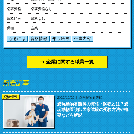
必要資格
必要資格なし
資格区分
資格なし
職種
企業
なるには
資格情報
年収給与
仕事内容
企業に関する職業一覧
新着記事
資格情報
2022/10/20
愛玩動物看護師
愛玩動物看護師の資格・試験とは？愛
玩動物看護師国家試験の受験方法や概
要などを解説