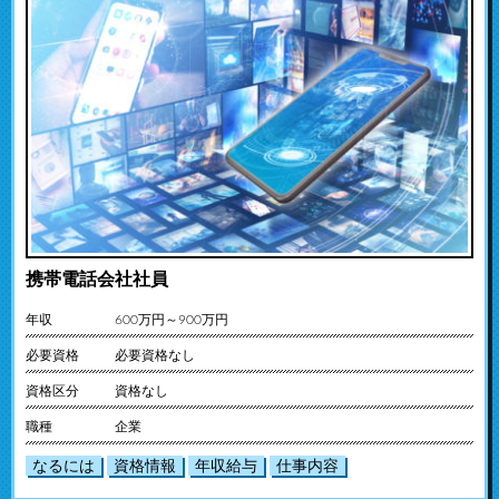
携帯電話会社社員
年収
600万円～900万円
必要資格
必要資格なし
資格区分
資格なし
職種
企業
なるには
資格情報
年収給与
仕事内容