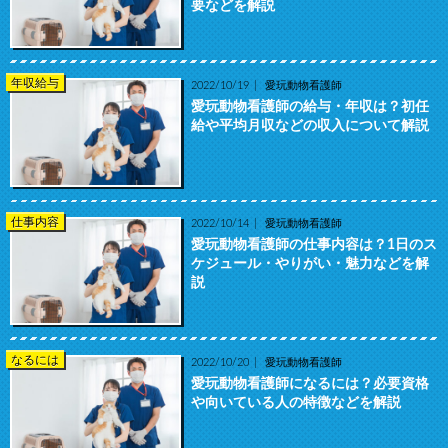
要などを解説
年収給与
2022/10/19
愛玩動物看護師
愛玩動物看護師の給与・年収は？初任
給や平均月収などの収入について解説
仕事内容
2022/10/14
愛玩動物看護師
愛玩動物看護師の仕事内容は？1日のス
ケジュール・やりがい・魅力などを解
説
なるには
2022/10/20
愛玩動物看護師
愛玩動物看護師になるには？必要資格
や向いている人の特徴などを解説