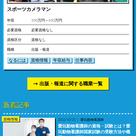
スポーツカメラマン
年収
350万円～650万円
必要資格
必要資格なし
資格区分
資格なし
職種
出版・報道
なるには
資格情報
年収給与
仕事内容
出版・報道に関する職業一覧
新着記事
資格情報
2022/10/20
愛玩動物看護師
愛玩動物看護師の資格・試験とは？愛
玩動物看護師国家試験の受験方法や概