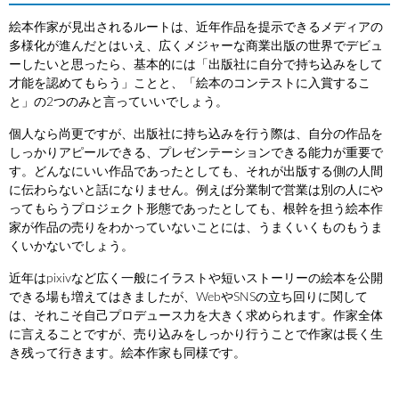
絵本作家が見出されるルートは、近年作品を提示できるメディアの
多様化が進んだとはいえ、広くメジャーな商業出版の世界でデビュ
ーしたいと思ったら、基本的には「出版社に自分で持ち込みをして
才能を認めてもらう」ことと、「絵本のコンテストに入賞するこ
と」の2つのみと言っていいでしょう。
個人なら尚更ですが、出版社に持ち込みを行う際は、自分の作品を
しっかりアピールできる、プレゼンテーションできる能力が重要で
す。どんなにいい作品であったとしても、それが出版する側の人間
に伝わらないと話になりません。例えば分業制で営業は別の人にや
ってもらうプロジェクト形態であったとしても、根幹を担う絵本作
家が作品の売りをわかっていないことには、うまくいくものもうま
くいかないでしょう。
近年はpixivなど広く一般にイラストや短いストーリーの絵本を公開
できる場も増えてはきましたが、WebやSNSの立ち回りに関して
は、それこそ自己プロデュース力を大きく求められます。作家全体
に言えることですが、売り込みをしっかり行うことで作家は長く生
き残って行きます。絵本作家も同様です。