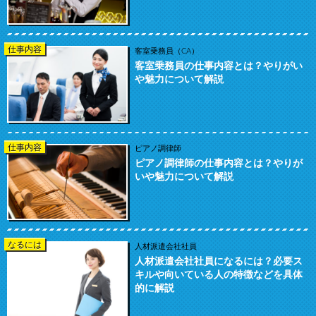
仕事内容
客室乗務員（CA）
客室乗務員の仕事内容とは？やりがい
や魅力について解説
仕事内容
ピアノ調律師
ピアノ調律師の仕事内容とは？やりが
いや魅力について解説
なるには
人材派遣会社社員
人材派遣会社社員になるには？必要ス
キルや向いている人の特徴などを具体
的に解説