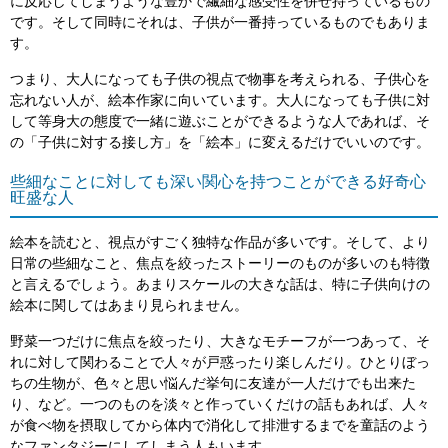
に反応してしまうような豊かで繊細な感受性を併せ持っているもの
です。そして同時にそれは、子供が一番持っているものでもありま
す。
つまり、大人になっても子供の視点で物事を考えられる、子供心を
忘れない人が、絵本作家に向いています。大人になっても子供に対
して等身大の態度で一緒に遊ぶことができるような人であれば、そ
の「子供に対する接し方」を「絵本」に変えるだけでいいのです。
些細なことに対しても深い関心を持つことができる好奇心
旺盛な人
絵本を読むと、視点がすごく独特な作品が多いです。そして、より
日常の些細なこと、焦点を絞ったストーリーのものが多いのも特徴
と言えるでしょう。あまりスケールの大きな話は、特に子供向けの
絵本に関してはあまり見られません。
野菜一つだけに焦点を絞ったり、大きなモチーフが一つあって、そ
れに対して関わることで人々が戸惑ったり楽しんだり。ひとりぼっ
ちの生物が、色々と思い悩んだ挙句に友達が一人だけでも出来た
り、など。一つのものを淡々と作っていくだけの話もあれば、人々
が食べ物を摂取してから体内で消化して排泄するまでを童話のよう
なファンタジーにしてしまう人もいます。