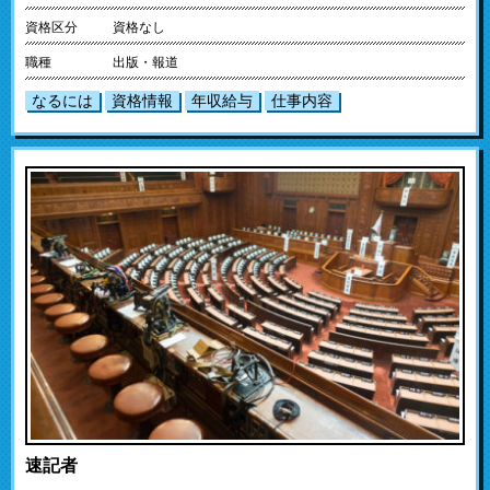
資格区分
資格なし
職種
出版・報道
なるには
資格情報
年収給与
仕事内容
速記者