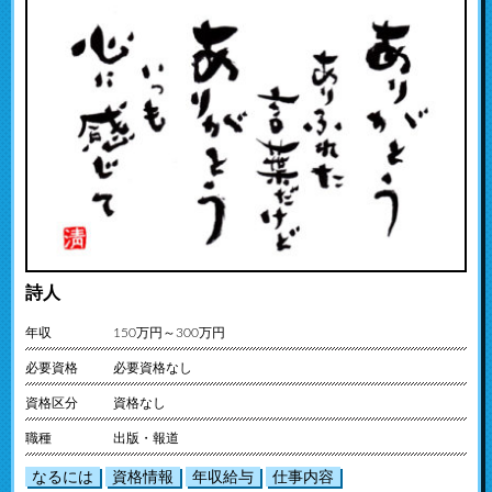
詩人
年収
150万円～300万円
必要資格
必要資格なし
資格区分
資格なし
職種
出版・報道
なるには
資格情報
年収給与
仕事内容