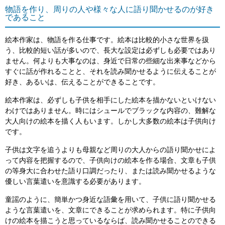
物語を作り、周りの人や様々な人に語り聞かせるのが好き
であること
絵本作家は、物語を作る仕事です。絵本は比較的小さな世界を扱
う、比較的短い話が多いので、長大な設定は必ずしも必要ではあり
ません。何よりも大事なのは、身近で日常の些細な出来事などから
すぐに話が作れることと、それを読み聞かせるように伝えることが
好き、あるいは、伝えることができることです。
絵本作家は、必ずしも子供を相手にした絵本を描かないといけない
わけではありません。時にはシュールでブラックな内容の、難解な
大人向けの絵本を描く人もいます。しかし大多数の絵本は子供向け
です。
子供は文字を追うよりも母親など周りの大人からの語り聞かせによ
って内容を把握するので、子供向けの絵本を作る場合、文章も子供
の等身大に合わせた語り口調だったり、または読み聞かせるような
優しい言葉遣いを意識する必要があります。
童謡のように、簡単かつ身近な語彙を用いて、子供に語り聞かせる
ような言葉遣いを、文章にできることが求められます。特に子供向
けの絵本を描こうと思っているならば、読み聞かせることのできる