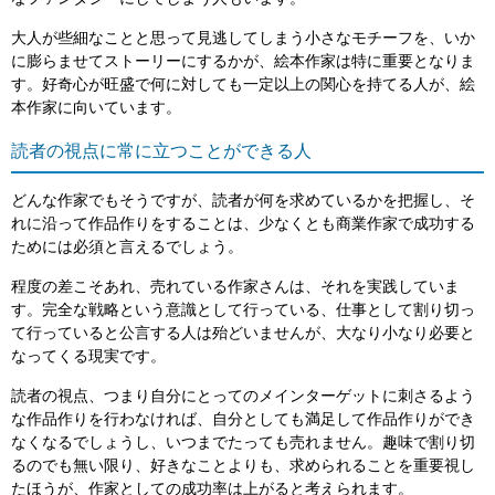
大人が些細なことと思って見逃してしまう小さなモチーフを、いか
に膨らませてストーリーにするかが、絵本作家は特に重要となりま
す。好奇心が旺盛で何に対しても一定以上の関心を持てる人が、絵
本作家に向いています。
読者の視点に常に立つことができる人
どんな作家でもそうですが、読者が何を求めているかを把握し、そ
れに沿って作品作りをすることは、少なくとも商業作家で成功する
ためには必須と言えるでしょう。
程度の差こそあれ、売れている作家さんは、それを実践していま
す。完全な戦略という意識として行っている、仕事として割り切っ
て行っていると公言する人は殆どいませんが、大なり小なり必要と
なってくる現実です。
読者の視点、つまり自分にとってのメインターゲットに刺さるよう
な作品作りを行わなければ、自分としても満足して作品作りができ
なくなるでしょうし、いつまでたっても売れません。趣味で割り切
るのでも無い限り、好きなことよりも、求められることを重要視し
たほうが、作家としての成功率は上がると考えられます。