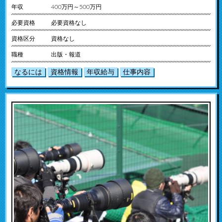
年収
400万円～500万円
必要資格
必要資格なし
資格区分
資格なし
職種
出版・報道
なるには
資格情報
年収給与
仕事内容