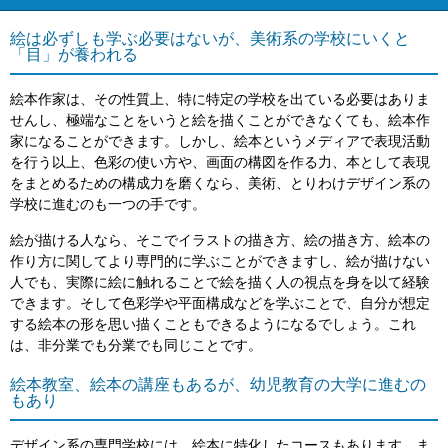
絵は必ずしも学ぶ必要はないが、美術系の学校にいくと
「目」が養われる
絵本作家は、その性質上、特に特定の学校を出ている必要はありま
せんし、極端なことをいうと絵を描くことができなくても、絵本作
家になることができます。しかし、絵本というメディアで表現活動
を行う以上、色彩の使い方や、画面の構図を作る力、本として表現
をまとめるための構成力を磨くなら、美術、とりわけデザイン系の
学校に進むのも一つの手です。
絵が描ける人なら、そこでイラストの描き方、絵の描き方、絵本の
作り方に関してより専門的に学ぶことができますし、絵が描けない
人でも、実際に絵に触れることで絵を描く人の視点を身を以て経験
できます。そして色彩学や平面構成などを学ぶことで、自分が想定
する絵本の形を思い描くこともできるようになるでしょう。これ
は、非分業でも分業でも同じことです。
絵本教室、絵本の講座もあるが、幼児教育の大学に進むの
もあり
デザイン系の専門学校には、絵本に特化したコースもあります。ま