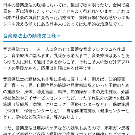
日本の音楽療法の現場においては、集団で歌を唄ったり、合同で楽
器を一斉に演奏したりといったこともよく行われています。これは
日本の社会の気質に見合った治療法で、集団行動に安心感やカタル
シスを覚える傾向にある日本人にとっては効果的な治療法です。
音楽療法士の勤務先は様々
音楽療法士は、一人一人に合わせて最適な音楽プログラムを作成
し、音楽療法に臨みます。乳児から老人まで、音楽療法はありとあ
らゆる人に対して適用できるからこそ、それこそ人の数だけアプロ
ーチの手段がある、応用は無限にある仕事です。
音楽療法士の勤務先も非常に多岐に渡ります。例えば、知的障害
児、盲・ろう児、自閉症児の施設や児童相談所といった子供のため
の施設や、身体、聴覚言語、精神、知的障がい者の更生施設、介護
福祉施設やデイサービスセンターなど、またそれ以外の諸々の医療
施設（診療所、病院、クリニック、医療センターなど）、保健施設
（保健所、保健センターなど）、自治体運営施設（健康センターな
ど）、学校など教育の場、等があります。
また、音楽療法は痛みのケアなどの効果もあるので、末期ガン患者
やエイズ患者などを扱う緩和ケア病棟（ホスピス病棟）などでホス