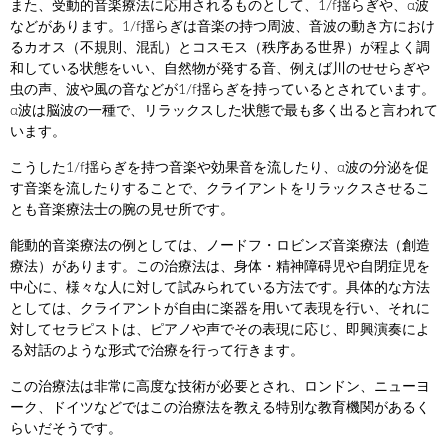
また、受動的音楽療法に応用されるものとして、1/f揺らぎや、α波
などがあります。1/f揺らぎは音楽の持つ周波、音波の動き方におけ
るカオス（不規則、混乱）とコスモス（秩序ある世界）が程よく調
和している状態をいい、自然物が発する音、例えば川のせせらぎや
虫の声、波や風の音などが1/f揺らぎを持っているとされています。
α波は脳波の一種で、リラックスした状態で最も多く出ると言われて
います。
こうした1/f揺らぎを持つ音楽や効果音を流したり、α波の分泌を促
す音楽を流したりすることで、クライアントをリラックスさせるこ
とも音楽療法士の腕の見せ所です。
能動的音楽療法の例としては、ノードフ・ロビンズ音楽療法（創造
療法）があります。この治療法は、身体・精神障碍児や自閉症児を
中心に、様々な人に対して試みられている方法です。具体的な方法
としては、クライアントが自由に楽器を用いて表現を行い、それに
対してセラピストは、ピアノや声でその表現に応じ、即興演奏によ
る対話のような形式で治療を行って行きます。
この治療法は非常に高度な技術が必要とされ、ロンドン、ニューヨ
ーク、ドイツなどではこの治療法を教える特別な教育機関があるく
らいだそうです。