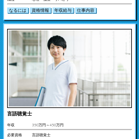
なるには
資格情報
年収給与
仕事内容
言語聴覚士
年収
350万円～450万円
必要資格
言語聴覚士