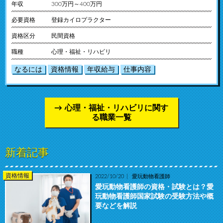
年収
300万円～400万円
必要資格
登録カイロプラクター
資格区分
民間資格
職種
心理・福祉・リハビリ
なるには
資格情報
年収給与
仕事内容
心理・福祉・リハビリに関す
る職業一覧
新着記事
資格情報
2022/10/20
愛玩動物看護師
愛玩動物看護師の資格・試験とは？愛
玩動物看護師国家試験の受験方法や概
要などを解説