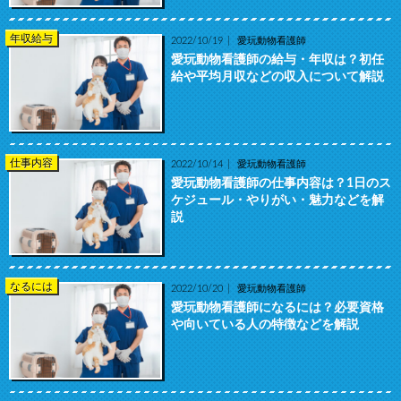
年収給与
2022/10/19
愛玩動物看護師
愛玩動物看護師の給与・年収は？初任
給や平均月収などの収入について解説
仕事内容
2022/10/14
愛玩動物看護師
愛玩動物看護師の仕事内容は？1日のス
ケジュール・やりがい・魅力などを解
説
なるには
2022/10/20
愛玩動物看護師
愛玩動物看護師になるには？必要資格
や向いている人の特徴などを解説