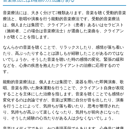
音楽療法には2種類の方法論がある
音楽療法には、大きく分けて2種類あります。音楽を聴く受動的音楽
療法と、歌唱や演奏を行う能動的音楽療法です。受動的音楽療法
は、個人または集団で、クライアント（患者）あるいはセラピスト
（施術者、この場合は音楽療法士）が選曲した楽曲を、クライアン
トが聴くことを指します。
なんらかの音楽を聴くことで、リラックスしたり、感情が落ち着い
たり、高ぶったりすることは誰しもが経験したことがあるのではな
いでしょうか。そうした音楽を聴いた時の感情の変化、緊張の緩和
などを、心身の疾患を抱えたクライアントの治療に応用するので
す。
能動的音楽療法は、個人または集団で、楽器を用いた即興演奏、歌
唱、音楽を用いた身体運動を行うことで、クライアント自身が表現
することを主体にした治療を指します。音楽を聴くことでも感情が
変化するのは勿論ですが、音楽は実際に自分が音を出したり、演奏
を行うことによって、気持ちが落ち着いたり、思考が整理された
り、気持ちが高ぶって楽しくなったり、気持ちが前向きになった
り、そうした経験の心当たりがある人は少なくないでしょう。
音楽はメディアであり、かつ表現手段でもあります。心身共に健康