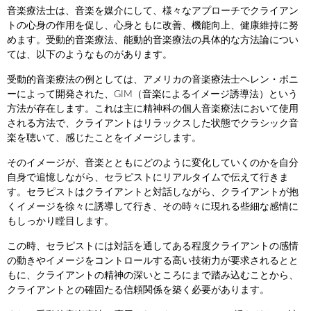
音楽療法士は、音楽を媒介にして、様々なアプローチでクライアン
トの心身の作用を促し、心身ともに改善、機能向上、健康維持に努
めます。受動的音楽療法、能動的音楽療法の具体的な方法論につい
ては、以下のようなものがあります。
受動的音楽療法の例としては、アメリカの音楽療法士ヘレン・ボニ
ーによって開発された、GIM（音楽によるイメージ誘導法）という
方法が存在します。これは主に精神科の個人音楽療法において使用
される方法で、クライアントはリラックスした状態でクラシック音
楽を聴いて、感じたことをイメージします。
そのイメージが、音楽とともにどのように変化していくのかを自分
自身で追憶しながら、セラピストにリアルタイムで伝えて行きま
す。セラピストはクライアントと対話しながら、クライアントが抱
くイメージを徐々に誘導して行き、その時々に現れる些細な感情に
もしっかり瞠目します。
この時、セラピストには対話を通してある程度クライアントの感情
の動きやイメージをコントロールする高い技術力が要求されるとと
もに、クライアントの精神の深いところにまで踏み込むことから、
クライアントとの確固たる信頼関係を築く必要があります。