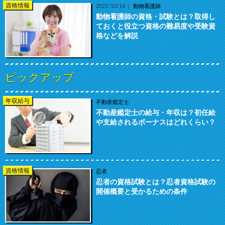
資格情報
2022/10/14
動物看護師
動物看護師の資格・試験とは？取得し
ておくと役立つ資格の難易度や受験資
格などを解説
ピックアップ
年収給与
不動産鑑定士
不動産鑑定士の給与・年収は？初任給
や支給されるボーナスはどれくらい？
資格情報
忍者
忍者の資格試験とは？忍者資格試験の
開催概要と受かるための条件