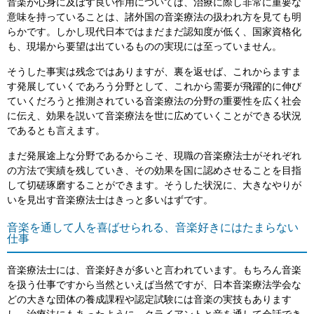
音楽が心身に及ぼす良い作用については、治療に際し非常に重要な
意味を持っていることは、諸外国の音楽療法の扱われ方を見ても明
らかです。しかし現代日本ではまだまだ認知度が低く、国家資格化
も、現場から要望は出ているものの実現には至っていません。
そうした事実は残念ではありますが、裏を返せば、これからますま
す発展していくであろう分野として、これから需要が飛躍的に伸び
ていくだろうと推測されている音楽療法の分野の重要性を広く社会
に伝え、効果を説いて音楽療法を世に広めていくことができる状況
であるとも言えます。
まだ発展途上な分野であるからこそ、現職の音楽療法士がそれぞれ
の方法で実績を残していき、その効果を国に認めさせることを目指
して切磋琢磨することができます。そうした状況に、大きなやりが
いを見出す音楽療法士はきっと多いはずです。
音楽を通して人を喜ばせられる、音楽好きにはたまらない
仕事
音楽療法士には、音楽好きが多いと言われています。もちろん音楽
を扱う仕事ですから当然といえば当然ですが、日本音楽療法学会な
どの大きな団体の養成課程や認定試験には音楽の実技もあります