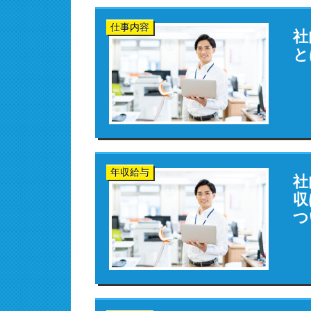
仕事内容
社
と
年収給与
社
収
つ