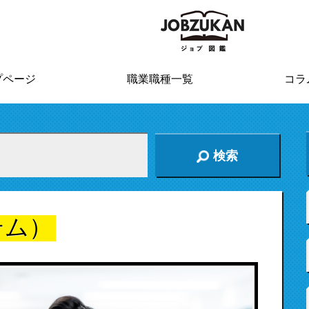
プページ
職業職種一覧
コラ
検索
テム）