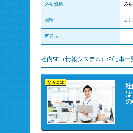
必要資格
必要
職種
コン
有名人
社内SE（情報システム）の記事一
なるには
社
は
の