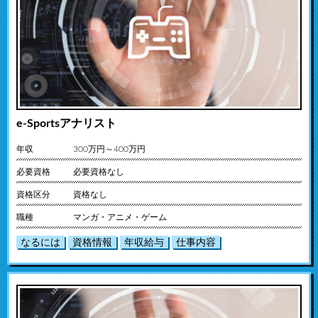
e-Sportsアナリスト
年収
300万円～400万円
必要資格
必要資格なし
資格区分
資格なし
職種
マンガ・アニメ・ゲーム
なるには
資格情報
年収給与
仕事内容