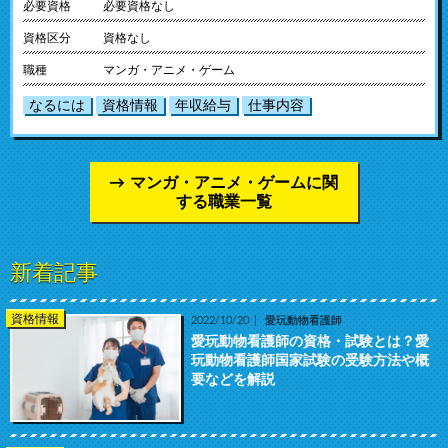
必要資格
必要資格なし
資格区分
資格なし
職種
マンガ・アニメ・ゲーム
なるには
資格情報
年収給与
仕事内容
マンガ・アニメ・ゲームに関
する職業一覧
新着記事
資格情報
2022/10/20
愛玩動物看護師
愛玩動物看護師の資格・試験とは？愛
玩動物看護師国家試験の受験方法や概
要などを解説