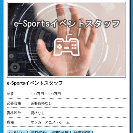
e-Sportsイベントスタッフ
年収
300万円～400万円
必要資格
必要資格なし
資格区分
資格なし
職種
マンガ・アニメ・ゲーム
なるには
資格情報
年収給与
仕事内容