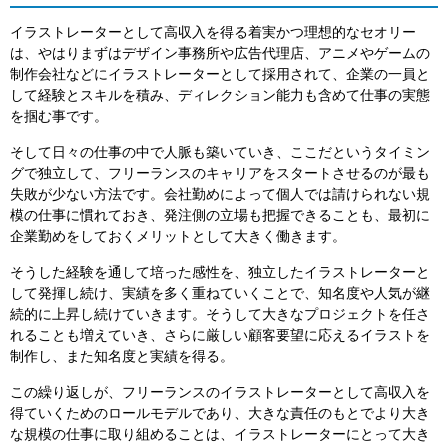
イラストレーターとして高収入を得る着実かつ理想的なセオリー
は、やはりまずはデザイン事務所や広告代理店、アニメやゲームの
制作会社などにイラストレーターとして採用されて、企業の一員と
して経験とスキルを積み、ディレクション能力も含めて仕事の実態
を掴む事です。
そして日々の仕事の中で人脈も築いていき、ここだというタイミン
グで独立して、フリーランスのキャリアをスタートさせるのが最も
失敗が少ない方法です。会社勤めによって個人では請けられない規
模の仕事に慣れておき、発注側の立場も把握できることも、最初に
企業勤めをしておくメリットとして大きく働きます。
そうした経験を通して培った感性を、独立したイラストレーターと
して発揮し続け、実績を多く重ねていくことで、知名度や人気が継
続的に上昇し続けていきます。そうして大きなプロジェクトを任さ
れることも増えていき、さらに厳しい顧客要望に応えるイラストを
制作し、また知名度と実績を得る。
この繰り返しが、フリーランスのイラストレーターとして高収入を
得ていくためのロールモデルであり、大きな責任のもとでより大き
な規模の仕事に取り組めることは、イラストレーターにとって大き