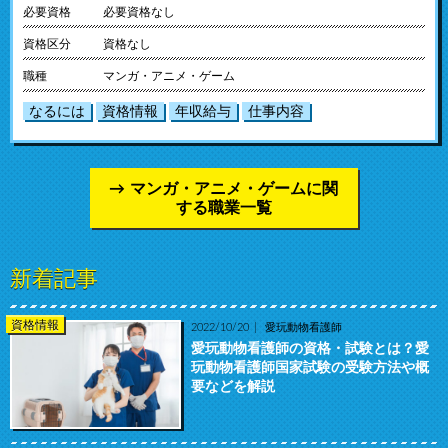
必要資格
必要資格なし
資格区分
資格なし
職種
マンガ・アニメ・ゲーム
なるには
資格情報
年収給与
仕事内容
マンガ・アニメ・ゲームに関
する職業一覧
新着記事
資格情報
2022/10/20
愛玩動物看護師
愛玩動物看護師の資格・試験とは？愛
玩動物看護師国家試験の受験方法や概
要などを解説