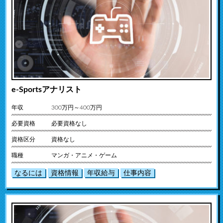
e-Sportsアナリスト
年収
300万円～400万円
必要資格
必要資格なし
資格区分
資格なし
職種
マンガ・アニメ・ゲーム
なるには
資格情報
年収給与
仕事内容