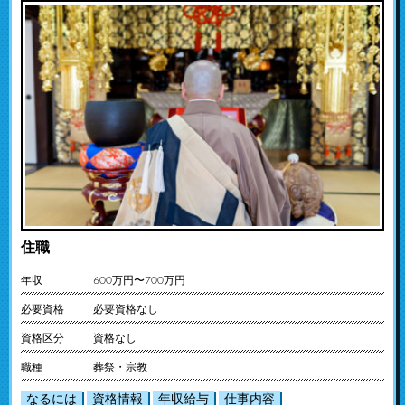
住職
年収
600万円〜700万円
必要資格
必要資格なし
資格区分
資格なし
職種
葬祭・宗教
なるには
資格情報
年収給与
仕事内容