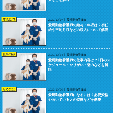
年収給与
2022/10/19
愛玩動物看護師
愛玩動物看護師の給与・年収は？初任
給や平均月収などの収入について解説
仕事内容
2022/10/14
愛玩動物看護師
愛玩動物看護師の仕事内容は？1日のス
ケジュール・やりがい・魅力などを解
説
なるには
2022/10/20
愛玩動物看護師
愛玩動物看護師になるには？必要資格
や向いている人の特徴などを解説