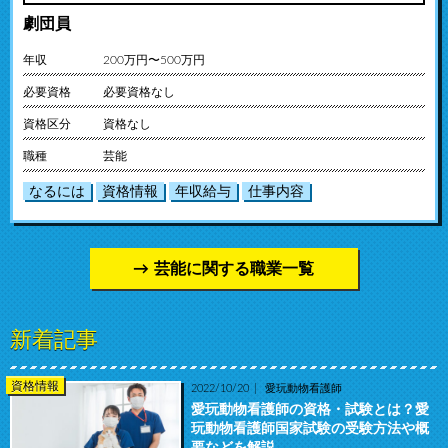
劇団員
年収
200万円〜500万円
必要資格
必要資格なし
資格区分
資格なし
職種
芸能
なるには
資格情報
年収給与
仕事内容
芸能に関する職業一覧
新着記事
資格情報
2022/10/20
愛玩動物看護師
愛玩動物看護師の資格・試験とは？愛
玩動物看護師国家試験の受験方法や概
要などを解説