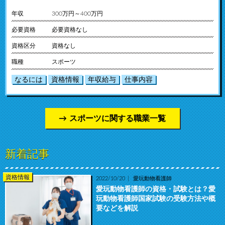
年収
300万円～400万円
必要資格
必要資格なし
資格区分
資格なし
職種
スポーツ
なるには
資格情報
年収給与
仕事内容
スポーツに関する職業一覧
新着記事
資格情報
2022/10/20
愛玩動物看護師
愛玩動物看護師の資格・試験とは？愛
玩動物看護師国家試験の受験方法や概
要などを解説