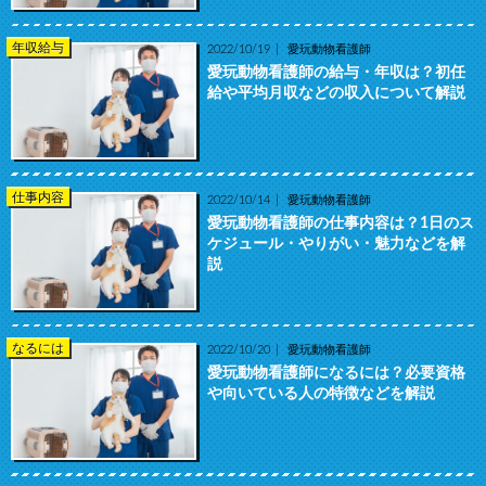
年収給与
2022/10/19
愛玩動物看護師
愛玩動物看護師の給与・年収は？初任
給や平均月収などの収入について解説
仕事内容
2022/10/14
愛玩動物看護師
愛玩動物看護師の仕事内容は？1日のス
ケジュール・やりがい・魅力などを解
説
なるには
2022/10/20
愛玩動物看護師
愛玩動物看護師になるには？必要資格
や向いている人の特徴などを解説