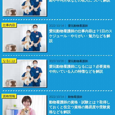
給や平均月収などの収入について解説
仕事内容
2022/10/14
愛玩動物看護師
愛玩動物看護師の仕事内容は？1日のス
ケジュール・やりがい・魅力などを解
説
なるには
2022/10/20
愛玩動物看護師
愛玩動物看護師になるには？必要資格
や向いている人の特徴などを解説
資格情報
2022/10/14
動物看護師
動物看護師の資格・試験とは？取得し
ておくと役立つ資格の難易度や受験資
格などを解説