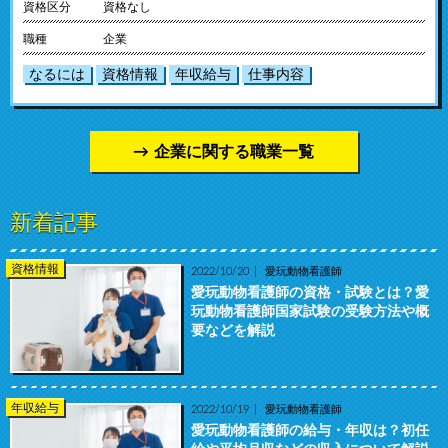
資格区分
資格なし
職種
企業
なるには
資格情報
年収給与
仕事内容
企業に関する職業一覧
新着記事
資格情報
2022/10/20
愛玩動物看護師
愛玩動物看護師の資格・試験とは？愛
玩動物看護師国家試験の受験方法や概
要などを解説
年収給与
2022/10/19
愛玩動物看護師
愛玩動物看護師の給与・年収は？初任