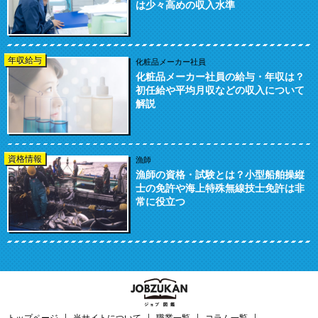
は少々高めの収入水準
年収給与
化粧品メーカー社員
化粧品メーカー社員の給与・年収は？
初任給や平均月収などの収入について
解説
資格情報
漁師
漁師の資格・試験とは？小型船舶操縦
士の免許や海上特殊無線技士免許は非
常に役立つ
トップページ
当サイトについて
職業一覧
コラム一覧