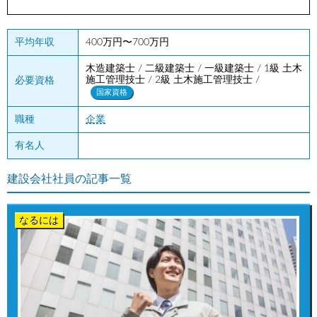
平均年収
400万円〜700万円
木造建築士 / 二級建築士 / 一級建築士 / 1級 土木
施工管理技士 / 2級 土木施工管理技士 /
必要資格
国家資格
職種
企業
有名人
建設会社社員の記事一覧
なるには