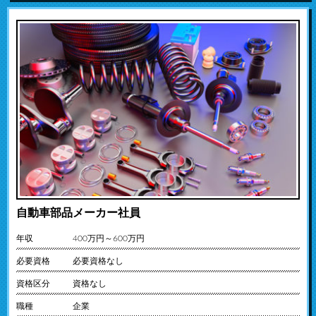
自動車部品メーカー社員
年収
400万円～600万円
必要資格
必要資格なし
資格区分
資格なし
職種
企業