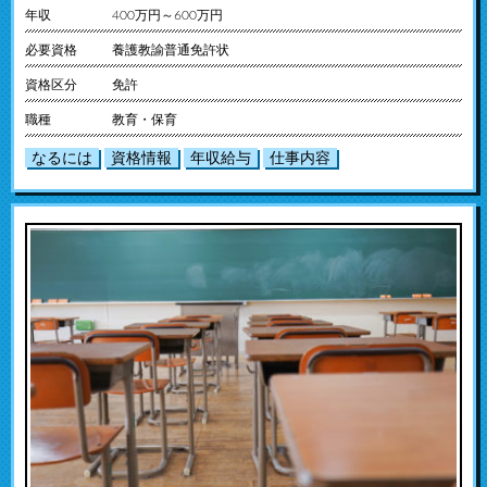
年収
400万円～600万円
必要資格
養護教諭普通免許状
資格区分
免許
職種
教育・保育
なるには
資格情報
年収給与
仕事内容