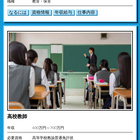
職種
教育・保育
なるには
資格情報
年収給与
仕事内容
高校教師
年収
400万円～700万円
必要資格
高等学校教諭普通免許状