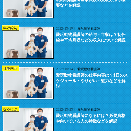
要などを解説
年収給与
2022/10/19
愛玩動物看護師
愛玩動物看護師の給与・年収は？初任
給や平均月収などの収入について解説
仕事内容
2022/10/14
愛玩動物看護師
愛玩動物看護師の仕事内容は？1日のス
ケジュール・やりがい・魅力などを解
説
なるには
2022/10/20
愛玩動物看護師
愛玩動物看護師になるには？必要資格
や向いている人の特徴などを解説