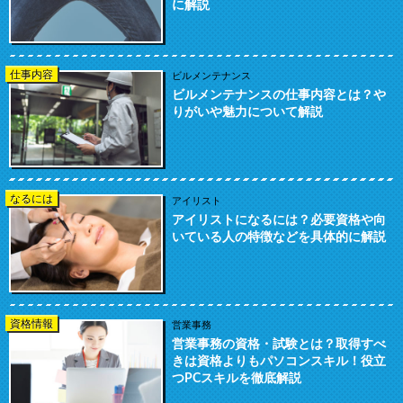
に解説
仕事内容
ビルメンテナンス
ビルメンテナンスの仕事内容とは？や
りがいや魅力について解説
なるには
アイリスト
アイリストになるには？必要資格や向
いている人の特徴などを具体的に解説
資格情報
営業事務
営業事務の資格・試験とは？取得すべ
きは資格よりもパソコンスキル！役立
つPCスキルを徹底解説