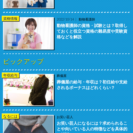
資格情報
2022/10/14
動物看護師
動物看護師の資格・試験とは？取得し
ておくと役立つ資格の難易度や受験資
格などを解説
ピックアップ
年収給与
葬儀屋
葬儀屋の給与・年収は？初任給や支給
されるボーナスはどれくらい？
なるには
お笑い芸人
お笑い芸人になるには？求められるこ
とや向いている人の特徴などを具体的