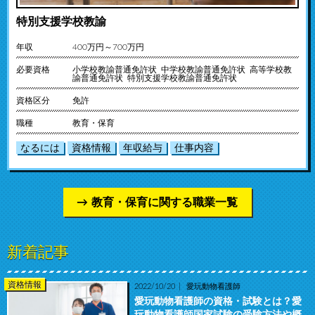
特別支援学校教諭
年収
400万円～700万円
必要資格
小学校教諭普通免許状 中学校教諭普通免許状 高等学校教
諭普通免許状 特別支援学校教諭普通免許状
資格区分
免許
職種
教育・保育
なるには
資格情報
年収給与
仕事内容
教育・保育に関する職業一覧
新着記事
資格情報
2022/10/20
愛玩動物看護師
愛玩動物看護師の資格・試験とは？愛
玩動物看護師国家試験の受験方法や概