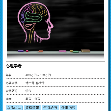
心理学者
年収
400万円～550万円
必要資格
博士号 修士号
資格区分
学位
職種
教育・保育
なるには
資格情報
年収給与
仕事内容