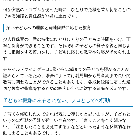
何か突然のトラブルがあった時に、ひとりで危機を乗り切ることの
できる知識と責任感が非常に重要です。
深い子どもへの理解と発達段階に応じた教育
少人数保育の一番の特徴はひとりひとりの子どもに時間をかけ、丁
寧な保育ができることです。それぞれの子どもの様子を親と同じよ
うに把握をする努力をし、子どもに応じた教育や対応が求められま
す。
チャイルドマインダーは0歳から12歳までの子どもを預かることが
認められているため、場合によっては乳児期から児童期まで長い間
教育に関わることができることもあります。各成長段階に応じた適
切な教育や指導をするための幅広い年代に対する知識が必要です。
子どもの機嫌に左右されない、プロとしての行動
子育てを経験した方であれば既にご存じかと思いますが、子どもと
いうのは行動の予測が難しい存在です。「言うことを全く聞かな
い」「注意したことをあえてする」などといったような反抗的な行
動に出ることもあるでしょう。