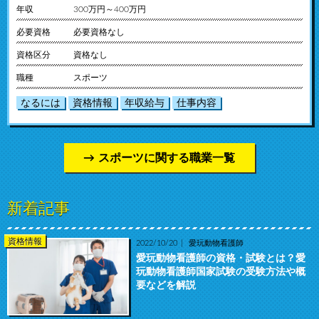
年収
300万円～400万円
必要資格
必要資格なし
資格区分
資格なし
職種
スポーツ
なるには
資格情報
年収給与
仕事内容
スポーツに関する職業一覧
新着記事
資格情報
2022/10/20
愛玩動物看護師
愛玩動物看護師の資格・試験とは？愛
玩動物看護師国家試験の受験方法や概
要などを解説