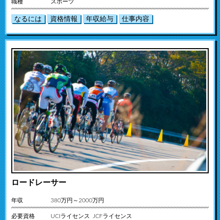
職種
スポーツ
なるには
資格情報
年収給与
仕事内容
ロードレーサー
年収
380万円～2000万円
必要資格
UCIライセンス JCFライセンス