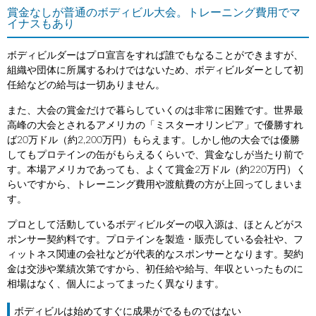
賞金なしが普通のボディビル大会。トレーニング費用でマ
イナスもあり
ボディビルダーはプロ宣言をすれば誰でもなることができますが、
組織や団体に所属するわけではないため、ボディビルダーとして初
任給などの給与は一切ありません。
また、大会の賞金だけで暮らしていくのは非常に困難です。世界最
高峰の大会とされるアメリカの「ミスターオリンピア」で優勝すれ
ば20万ドル（約2,200万円）もらえます。しかし他の大会では優勝
してもプロテインの缶がもらえるくらいで、賞金なしが当たり前で
す。本場アメリカであっても、よくて賞金2万ドル（約220万円）く
らいですから、トレーニング費用や渡航費の方が上回ってしまいま
す。
プロとして活動しているボディビルダーの収入源は、ほとんどがス
ポンサー契約料です。プロテインを製造・販売している会社や、フ
ィットネス関連の会社などが代表的なスポンサーとなります。契約
金は交渉や業績次第ですから、初任給や給与、年収といったものに
相場はなく、個人によってまったく異なります。
ボディビルは始めてすぐに成果がでるものではない