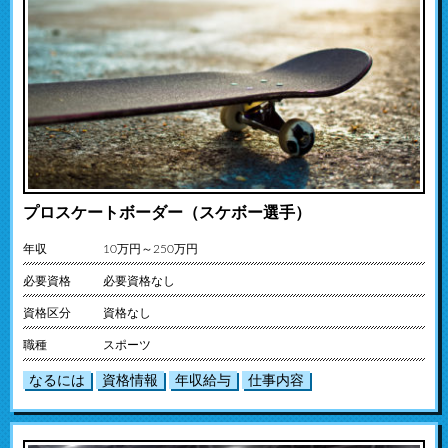
プロスケートボーダー（スケボー選手）
年収
10万円～250万円
必要資格
必要資格なし
資格区分
資格なし
職種
スポーツ
なるには
資格情報
年収給与
仕事内容