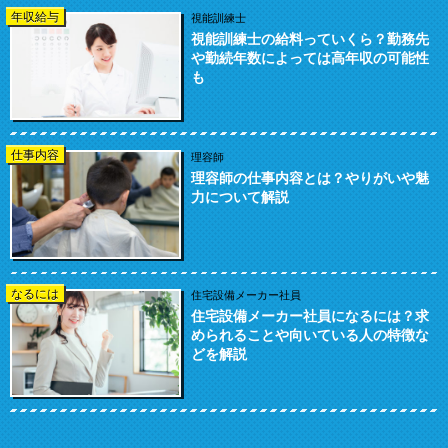
年収給与
視能訓練士
視能訓練士の給料っていくら？勤務先
や勤続年数によっては高年収の可能性
も
仕事内容
理容師
理容師の仕事内容とは？やりがいや魅
力について解説
なるには
住宅設備メーカー社員
住宅設備メーカー社員になるには？求
められることや向いている人の特徴な
どを解説