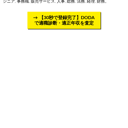
ジニア, 事務職, 販売サービス, 人事, 総務, 法務, 経理, 財務。
【30秒で登録完了】DODA
で適職診断・適正年収を査定