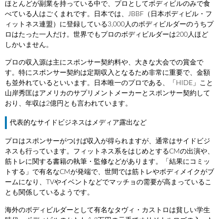
ほとんどが副業を持っている中で、プロとしてボディビルのみで食
べている人はごくまれです。日本では、JBBF（日本ボディビル・フ
ィットネス連盟）に登録している3,000人のボディビルダーのうちプ
ロはたった一人だけ。世界でもプロのボディビルダーは200人ほど
しかいません。
プロの収入源は主にスポンサー契約料や、大きな大会での賞金で
す。特にスポンサー契約は定期収入となるため非常に重要で、金額
も並外れているといいます。日本唯一のプロである、「HIDE」こと
山岸秀匡はアメリカのサプリメントメーカーとスポンサー契約して
おり、年収は2億円とも言われています。
代表的なサイドビジネスはメディア露出など
プロはスポンサーがつけば収入が得られますが、通常はサイドビジ
ネスも行っています。フィットネス系をはじめとするCMの出演や、
筋トレに関する書籍の執筆・監修などがあります。「結果にコミッ
トする」で有名なCMが発端で、世間では筋トレやボディメイクがブ
ームになり、TVやイベントなどでマッチョの需要が高まっているこ
とも関係しているようです。
海外のボディビルダーとして有名なタヴィ・カストロは貧しい学生