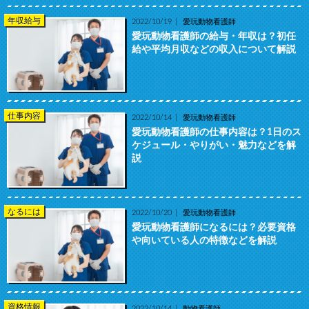
年収給与
2022/10/19
愛玩動物看護師
愛玩動物看護師の給与・年収は？初任
給や平均月収などの収入について解説
仕事内容
2022/10/14
愛玩動物看護師
愛玩動物看護師の仕事内容は？1日のス
ケジュール・やりがい・魅力などを解
説
なるには
2022/10/20
愛玩動物看護師
愛玩動物看護師になるには？必要資格
や向いている人の特徴などを解説
資格情報
2022/10/14
動物看護師