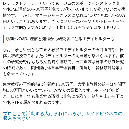
レチックトレーナーといっても、ジムのスポーツインストラクター
であれば月給20〜30万円前後で30代くらいまでしか働けないのが実
情です。しかし、マネージャークラスになれば40代で月給40〜50万
円ということもあります。さらにフリーのパーソナルトレーナーで
カリスマ的な人気が出れば、年収1,000万円も夢ではありません。
筋肉への深い理解と知識から研究者になるボディビルダーも
なお、珍しい例として東大教授でボディビルダーの石井直方や、日
体大准教授でこれまたボディビルダーの岡田隆が挙げられます。彼
らの研究分野はもちろん筋肉や運動で、石井直方は日本の筋肉研究
の権威であり、岡田隆は体育学部体育科に所属し「骨格筋評論家」
も名乗っています。
東大教授の平均給与は年間約1,200万円、大学准教授の給与は年間平
均860万円といいますから、かなりの高収入です。ボディビルダー
と一口に言っても兼業する職種は非常に多彩で、給与も上から下ま
であらゆる層が含まれるのです。
プロとして活動する人はまれにいるが、サイドビジネスの
収入も大きい