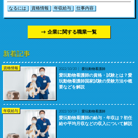
なるには
資格情報
年収給与
仕事内容
企業に関する職業一覧
新着記事
資格情報
2022/10/20
愛玩動物看護師
愛玩動物看護師の資格・試験とは？愛
玩動物看護師国家試験の受験方法や概
要などを解説
年収給与
2022/10/19
愛玩動物看護師
愛玩動物看護師の給与・年収は？初任
給や平均月収などの収入について解説