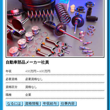
自動車部品メーカー社員
年収
400万円～600万円
必要資格
必要資格なし
資格区分
資格なし
職種
企業
なるには
資格情報
年収給与
仕事内容