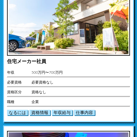
住宅メーカー社員
年収
500万円〜700万円
必要資格
必要資格なし
資格区分
資格なし
職種
企業
なるには
資格情報
年収給与
仕事内容