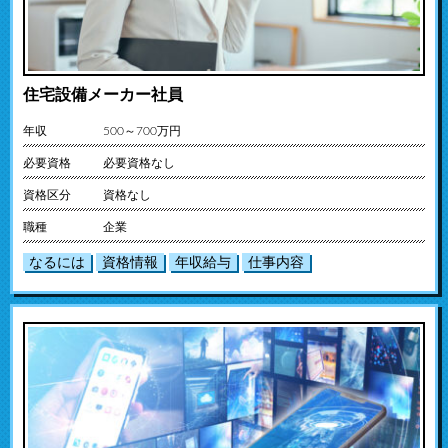
住宅設備メーカー社員
年収
500～700万円
必要資格
必要資格なし
資格区分
資格なし
職種
企業
なるには
資格情報
年収給与
仕事内容