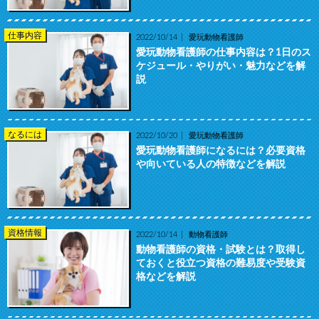
仕事内容
2022/10/14
愛玩動物看護師
愛玩動物看護師の仕事内容は？1日のス
ケジュール・やりがい・魅力などを解
説
なるには
2022/10/20
愛玩動物看護師
愛玩動物看護師になるには？必要資格
や向いている人の特徴などを解説
資格情報
2022/10/14
動物看護師
動物看護師の資格・試験とは？取得し
ておくと役立つ資格の難易度や受験資
格などを解説