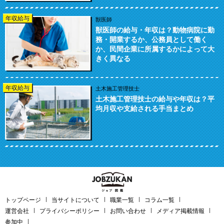
年収給与
獣医師
獣医師の給与・年収は？動物病院に勤
務・開業するか、公務員として働く
か、民間企業に所属するかによって大
きく異なる
年収給与
土木施工管理技士
土木施工管理技士の給与や年収は？平
均月収や支給される手当まとめ
トップページ
当サイトについて
職業一覧
コラム一覧
運営会社
プライバシーポリシー
お問い合わせ
メディア掲載情報
参加中