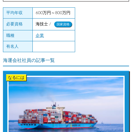
平均年収
600万円～800万円
海技士 /
必要資格
国家資格
職種
企業
有名人
海運会社社員の記事一覧
なるには