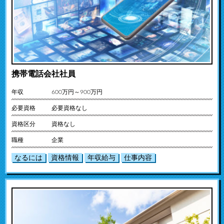
携帯電話会社社員
年収
600万円～900万円
必要資格
必要資格なし
資格区分
資格なし
職種
企業
なるには
資格情報
年収給与
仕事内容