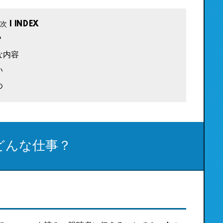
？
な内容
い
め
どんな仕事？