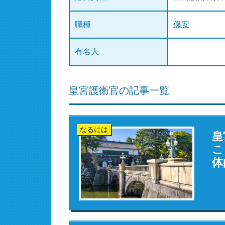
職種
保安
有名人
皇宮護衛官の記事一覧
なるには
皇
こ
体