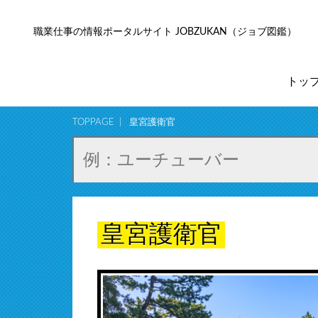
職業仕事の情報ポータルサイト JOBZUKAN（ジョブ図鑑）
トッ
TOPPAGE
皇宮護衛官
皇宮護衛官