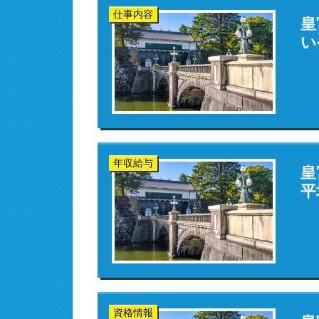
仕事内容
皇
い
年収給与
皇
平
資格情報