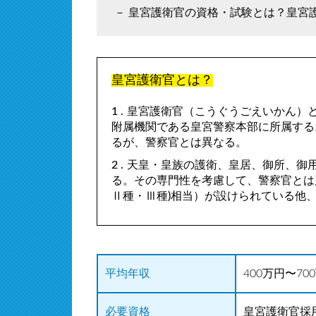
皇宮護衛官の資格・試験とは？皇宮
皇宮護衛官とは？
皇宮護衛官（こうぐうごえいかん）
附属機関である皇宮警察本部に所属する
るが、警察官とは異なる。
天皇・皇族の護衛、皇居、御所、御
る。その専門性を考慮して、警察官とは
Ⅱ種・Ⅲ種)相当）が設けられている他
平均年収
400万円〜70
必要資格
皇宮護衛官採用