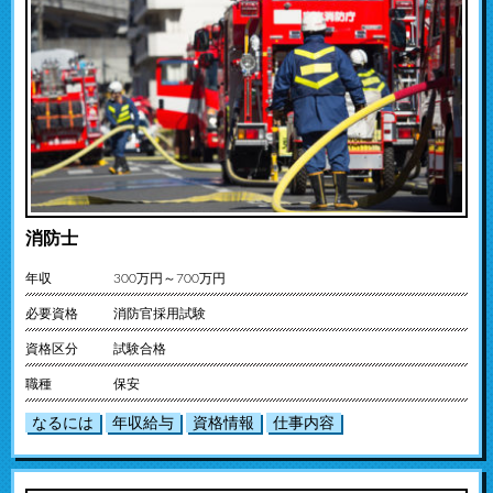
消防士
年収
300万円～700万円
必要資格
消防官採用試験
資格区分
試験合格
職種
保安
なるには
年収給与
資格情報
仕事内容