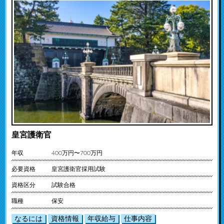
皇宮護衛官
年収
400万円〜700万円
必要資格
皇宮護衛官採用試験
資格区分
試験合格
職種
保安
なるには
資格情報
年収給与
仕事内容