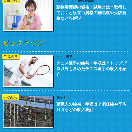
資格情報
2022/10/14
動物看護師
動物看護師の資格・試験とは？取得し
ておくと役立つ資格の難易度や受験資
格などを解説
ピックアップ
年収給与
テニス選手
テニス選手の給与・年収は？トッププ
ロ以外も含めたテニス選手の収入を紹
介
年収給与
鳶職人
鳶職人の給与・年収は？初任給や平均
月収などの収入統計