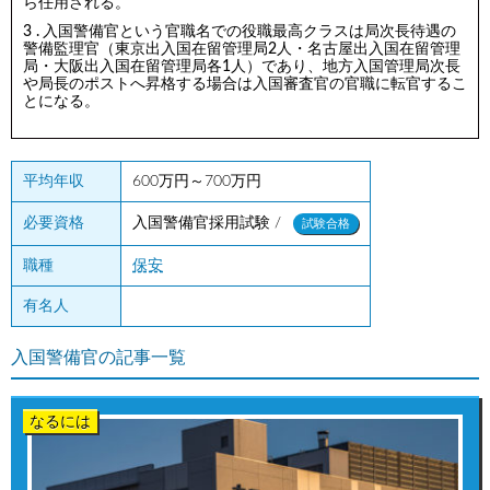
ら任用される。
入国警備官という官職名での役職最高クラスは局次長待遇の
警備監理官（東京出入国在留管理局2人・名古屋出入国在留管理
局・大阪出入国在留管理局各1人）であり、地方入国管理局次長
や局長のポストへ昇格する場合は入国審査官の官職に転官するこ
とになる。
平均年収
600万円～700万円
入国警備官採用試験 /
必要資格
試験合格
職種
保安
有名人
入国警備官の記事一覧
なるには