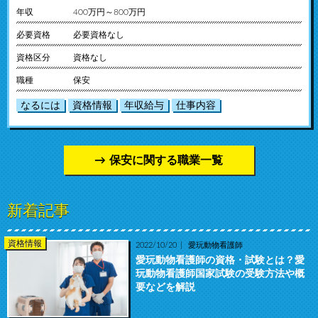
年収
400万円～800万円
必要資格
必要資格なし
資格区分
資格なし
職種
保安
なるには
資格情報
年収給与
仕事内容
保安に関する職業一覧
新着記事
資格情報
2022/10/20
愛玩動物看護師
愛玩動物看護師の資格・試験とは？愛
玩動物看護師国家試験の受験方法や概
要などを解説