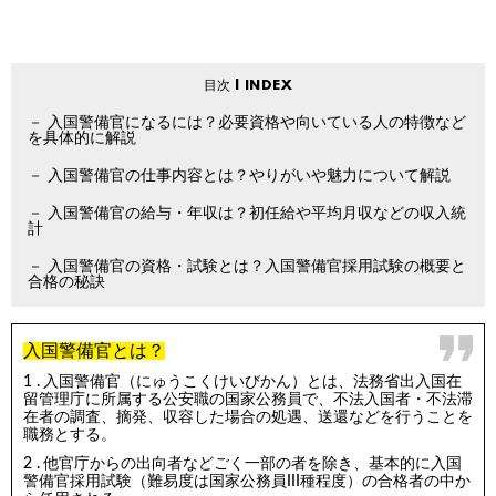
入国警備官になるには？必要資格や向いている人の特徴など
を具体的に解説
入国警備官の仕事内容とは？やりがいや魅力について解説
入国警備官の給与・年収は？初任給や平均月収などの収入統
計
入国警備官の資格・試験とは？入国警備官採用試験の概要と
合格の秘訣
入国警備官とは？
入国警備官（にゅうこくけいびかん）とは、法務省出入国在
留管理庁に所属する公安職の国家公務員で、不法入国者・不法滞
在者の調査、摘発、収容した場合の処遇、送還などを行うことを
職務とする。
他官庁からの出向者などごく一部の者を除き、基本的に入国
警備官採用試験（難易度は国家公務員III種程度）の合格者の中か