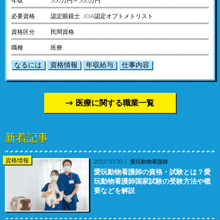
年収
300万円～500万円
必要資格
認定眼鏡士 JOA認定オプトメトリスト
資格区分
民間資格
職種
医療
なるには
資格情報
年収給与
仕事内容
医療に関する職業一覧
新着記事
資格情報
2022/10/20
愛玩動物看護師
愛玩動物看護師の資格・試験とは？愛
玩動物看護師国家試験の受験方法や概
要などを解説