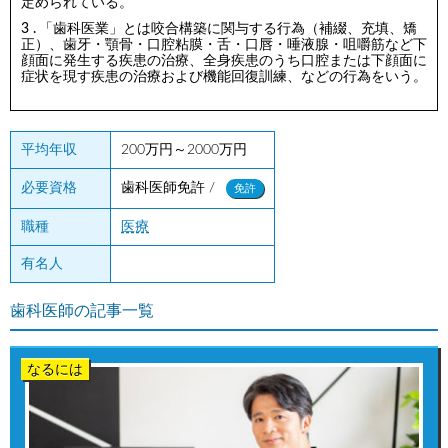
定められている。
「歯科医業」とは咬合構築に関与する行為（補綴、充填、矯
正）、歯牙・顎骨・口腔粘膜・舌・口唇・唾液腺・咀嚼筋など下
顔面に発生する疾患の治療、全身疾患のうち口腔または下顔面に
症状を現す疾患の治療および機能回復訓練、などの行為をいう。
平均年収
200万円～2000万円
歯科医師免許 /
必要資格
免許
職種
医療
有名人
歯科医師の記事一覧
なるには