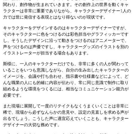
関わり、創作物が生まれていきます。その創作上の世界を動くキャ
ラクターは非常に重要でありながら、キャラクターデザイナー1人の
力では世に発信する表現とはなり得ないのが現状です。
キャラクターをデザインするのはキャラクターデザイナーですが、
そのキャラクターに色をつけるのは彩色担当やグラフィッカーです
し、そうしたデザインに沿って動きをつけるのはアニメーターで、
声をつけるのは声優ですし、キャラクターグッズのイラストを別の
イラストレーターが担当する場合もあります。
斯様に、一人のキャラクターだけでも、非常に多くの人が関わって
いることをいつも意識しながら、自分の生み出したキャラクターの
イメージを、会議や打ち合わせ、指示書や仕様書などによって、ど
んな職業の人にも的確に内容が伝わり、常に同じ意識で制作に取り
組めるような環境をつくるには、相当なコミュニケーション能力が
必要です。
また現場に展開して一度のリテイクもなくうまくいくことは非常に
稀で、現場から必ずなんらかの意見や、設定の見直しを求める声が
出るでしょう。こうした声に適宜応えていくことも、キャラクター
デザイナーの大切な務めです。