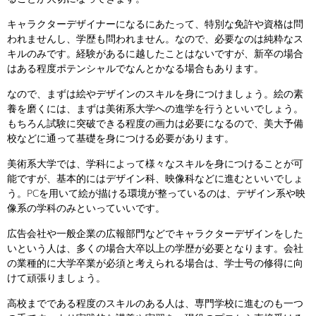
キャラクターデザイナーになるにあたって、特別な免許や資格は問
われませんし、学歴も問われません。なので、必要なのは純粋なス
キルのみです。経験があるに越したことはないですが、新卒の場合
はある程度ポテンシャルでなんとかなる場合もあります。
なので、まずは絵やデザインのスキルを身につけましょう。絵の素
養を磨くには、まずは美術系大学への進学を行うといいでしょう。
もちろん試験に突破できる程度の画力は必要になるので、美大予備
校などに通って基礎を身につける必要があります。
美術系大学では、学科によって様々なスキルを身につけることが可
能ですが、基本的にはデザイン科、映像科などに進むといいでしょ
う。PCを用いて絵が描ける環境が整っているのは、デザイン系や映
像系の学科のみといっていいです。
広告会社や一般企業の広報部門などでキャラクターデザインをした
いという人は、多くの場合大卒以上の学歴が必要となります。会社
の業種的に大学卒業が必須と考えられる場合は、学士号の修得に向
けて頑張りましょう。
高校までである程度のスキルのある人は、専門学校に進むのも一つ