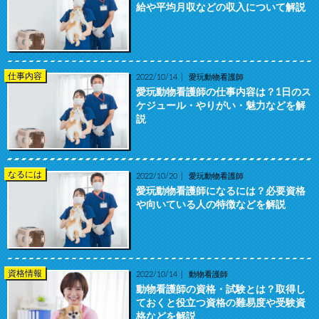
給や平均月収などの収入について解説
仕事内容
2022/10/14
愛玩動物看護師
愛玩動物看護師の仕事内容は？1日のス
ケジュール・やりがい・魅力などを解
説
なるには
2022/10/20
愛玩動物看護師
愛玩動物看護師になるには？必要資格
や向いている人の特徴などを解説
資格情報
2022/10/14
動物看護師
動物看護師の資格・試験とは？取得し
ておくと役立つ資格の難易度や受験資
格などを解説