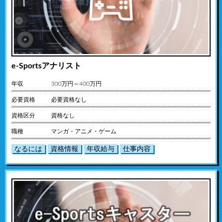
e-Sportsアナリスト
年収
300万円～400万円
必要資格
必要資格なし
資格区分
資格なし
職種
マンガ・アニメ・ゲーム
なるには
資格情報
年収給与
仕事内容