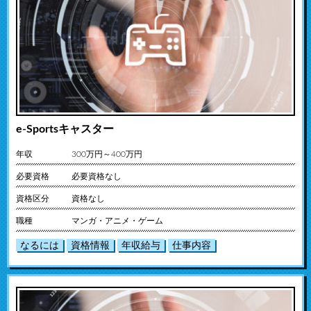
e-Sportsキャスター
年収
300万円～400万円
必要資格
必要資格なし
資格区分
資格なし
職種
マンガ・アニメ・ゲーム
なるには
資格情報
年収給与
仕事内容