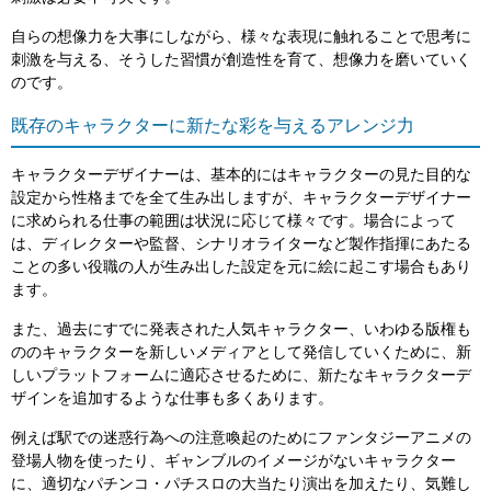
自らの想像力を大事にしながら、様々な表現に触れることで思考に
刺激を与える、そうした習慣が創造性を育て、想像力を磨いていく
のです。
既存のキャラクターに新たな彩を与えるアレンジ力
キャラクターデザイナーは、基本的にはキャラクターの見た目的な
設定から性格までを全て生み出しますが、キャラクターデザイナー
に求められる仕事の範囲は状況に応じて様々です。場合によって
は、ディレクターや監督、シナリオライターなど製作指揮にあたる
ことの多い役職の人が生み出した設定を元に絵に起こす場合もあり
ます。
また、過去にすでに発表された人気キャラクター、いわゆる版権も
ののキャラクターを新しいメディアとして発信していくために、新
しいプラットフォームに適応させるために、新たなキャラクターデ
ザインを追加するような仕事も多くあります。
例えば駅での迷惑行為への注意喚起のためにファンタジーアニメの
登場人物を使ったり、ギャンブルのイメージがないキャラクター
に、適切なパチンコ・パチスロの大当たり演出を加えたり、気難し