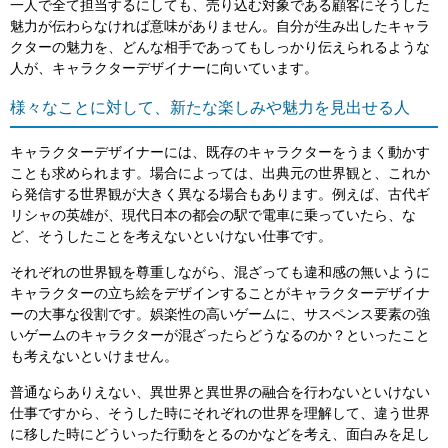
一人で全て担当するにしても、売り込む対象である顧客にそうした
魅力が伝わらなければ意味がありません。自分が生み出したキャラ
クターの魅力を、どんな相手であってもしっかり伝えられるような
人が、キャラクターデザイナーに向いています。
様々なことに対して、新たな楽しみや魅力を見出せる人
キャラクターデザイナーには、既存のキャラクターをうまく動かす
ことも求められます。場合によっては、出典元の世界観と、これか
ら発信する世界観が大きく異なる場合もあります。例えば、古代ギ
リシャの英雄が、現代日本の都会の駅で電車に乗っていたら、な
ど、そうしたことを考えないといけない仕事です。
それぞれの世界観を尊重しながら、混ざっても違和感の無いように
キャラクターの立ち絵をデザインすることがキャラクターデザイナ
ーの大事な役割です。娯楽性の高いゲームに、サスペンス要素の強
いゲームのキャラクターが混ざったらどうなるのか？といったこと
も考えないといけません。
普通ならありえない、異世界と異世界の融合を行わないといけない
仕事ですから、そうした時にそれぞれの世界を理解して、違う世界
に移した時にどういった行動をとるのかなどを考え、面白みを足し