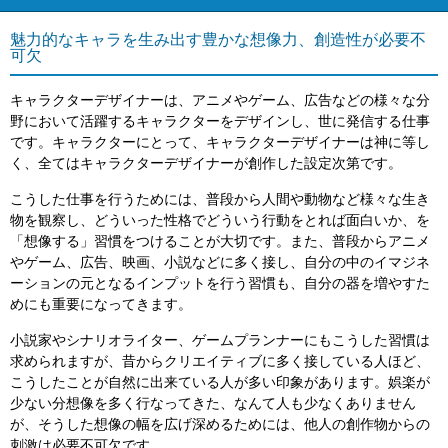
魅力的なキャラを生み出す豊かな想像力、創造性が必要不
可欠
キャラクターデザイナーは、アニメやゲーム、広告などの様々な分
野において活躍するキャラクターをデザインし、世に発信する仕事
です。キャラクターにとって、キャラクターデザイナーは神に等し
く、全てはキャラクターデザイナーが創作した設定次第です。
こうした仕事を行うためには、普段から人間や動物など様々な生き
物を観察し、どういった性格でどういう行動をとれば面白いか、を
「想像する」習慣をつけることが大切です。また、普段からアニメ
やゲーム、広告、映画、小説などに多く接し、自分の中のイマジネ
ーションの元となるインプットを行う習慣も、自分の器を増やすた
めにも重要になってきます。
小説家やシナリオライター、ゲームプランナーにもこうした習慣は
求められますが、昔からクリエイティブに多く接している人ほど、
こうしたことが自然に出来ている人が多い印象があります。娯楽が
少ない分想像を多く行なってきた、なんて人も少なくありません
が、そうした想像の幅を広げ深めるためには、他人の創作物からの
刺激は必要不可欠です。