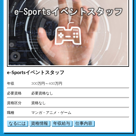
e-Sportsイベントスタッフ
年収
300万円～400万円
必要資格
必要資格なし
資格区分
資格なし
職種
マンガ・アニメ・ゲーム
なるには
資格情報
年収給与
仕事内容