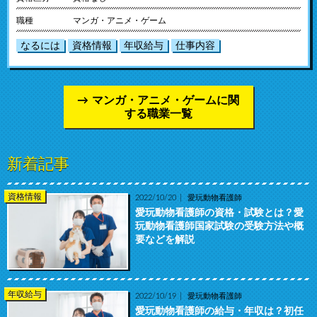
職種
マンガ・アニメ・ゲーム
なるには
資格情報
年収給与
仕事内容
マンガ・アニメ・ゲームに関
する職業一覧
新着記事
資格情報
2022/10/20
愛玩動物看護師
愛玩動物看護師の資格・試験とは？愛
玩動物看護師国家試験の受験方法や概
要などを解説
年収給与
2022/10/19
愛玩動物看護師
愛玩動物看護師の給与・年収は？初任