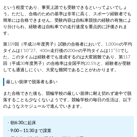
という程度であり、事実上誰でも受験できるといってよいでしょ
う。ただし、合格のための基準は非常に高く、スポーツ経験者でも
簡単には合格できません。受験内容は自転車競技の経験の有無によ
り分けられ、経験者は自転車での走行速度を重点的に評価されま
す。
第109回（平成26年度男子）試験の合格者において、1,000mの平均
タイムは1’10″27、400m走行後の200mの平均タイムは11″51でし
た。このタイムは経験者でも達成するのは大変困難であり、第117
回（平成30年度男子）の合格率は全国平均20.5%と、経験者が受験
しても通過しにくい、大変な難関であることがわかります。
厳しい規律で脱落者も多い
また合格できた後も、競輪学校の厳しい規律に耐え切れず途中で脱
落することも少なくないようです。競輪学校の毎日の生活は、以下
のようなスケジュールで進んでいきます。
朝6:30に起床
9:00～11:30まで課業