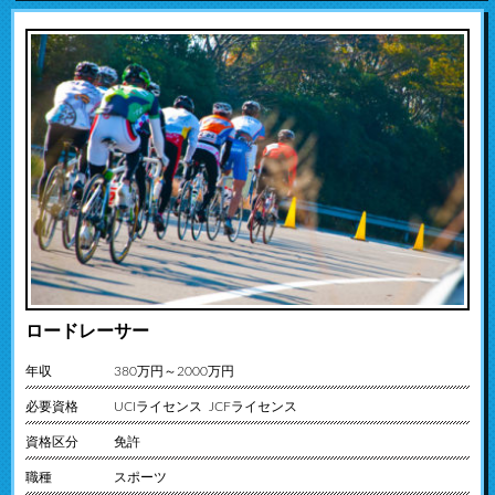
ロードレーサー
年収
380万円～2000万円
必要資格
UCIライセンス JCFライセンス
資格区分
免許
職種
スポーツ