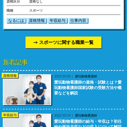
資格区分
資格なし
職種
スポーツ
なるには
資格情報
年収給与
仕事内容
スポーツに関する職業一覧
新着記事
資格情報
2022/10/20
愛玩動物看護師
愛玩動物看護師の資格・試験とは？愛
玩動物看護師国家試験の受験方法や概
要などを解説
年収給与
2022/10/19
愛玩動物看護師
愛玩動物看護師の給与・年収は？初任