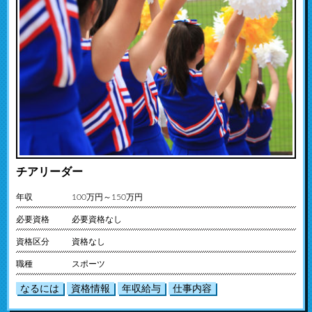
チアリーダー
年収
100万円～150万円
必要資格
必要資格なし
資格区分
資格なし
職種
スポーツ
なるには
資格情報
年収給与
仕事内容