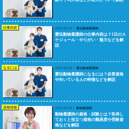
給や平均月収などの収入について解説
仕事内容
2022/10/14
愛玩動物看護師
愛玩動物看護師の仕事内容は？1日のス
ケジュール・やりがい・魅力などを解
説
なるには
2022/10/20
愛玩動物看護師
愛玩動物看護師になるには？必要資格
や向いている人の特徴などを解説
資格情報
2022/10/14
動物看護師
動物看護師の資格・試験とは？取得し
ておくと役立つ資格の難易度や受験資
格などを解説