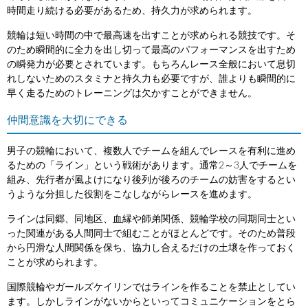
時間走り続ける必要があるため、持久力が求められます。
競輪は短い時間の中で最高速を出すことが求められる競技です。そ
のため瞬間的に全力を出し切って最高のパフォーマンスを出すため
の瞬発力が必要とされています。もちろんレース全般において息切
れしないためのスタミナと持久力も必要ですが、誰よりも瞬間的に
早く走るためのトレーニングは欠かすことができません。
仲間意識を大切にできる
男子の競輪において、複数人でチームを組んでレースを有利に進め
るための「ライン」という戦術があります。通常2～3人でチームを
組み、先行者が風よけになり後列が後ろのチームの妨害をするとい
うような分担した役割をこなしながらレースを進めます。
ラインは同郷、同地区、血縁や師弟関係、競輪学校の同期同士とい
った関連がある人間同士で組むことがほとんどです。そのため普段
から円滑な人間関係を保ち、協力し合えるだけの土壌を作っておく
ことが求められます。
国際競輪やガールズケイリンではラインを作ることを禁止としてい
ます。しかしラインがないからといってコミュニケーションをとら