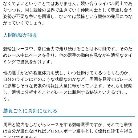
なくてよいということではありません。競い合うライバル同士であ
りつつも、同じ競輪の世界で生きていく仲間同士として尊重し合う
姿勢が不要な争いを回避し、ひいては競輪という競技の発展につな
がっていくでしょう。
人間観察が得意
競輪はレース中、常に全力で走り続けることは不可能です。そのた
めレース中にペースを作り、他の選手の動向を見ながら適切なタイ
ミングで勝負をかけます。
他の選手がどの程度体力を残し、いつ仕掛けてくるつもりなのか、
自分のラインはどのような状態なのかなど、周囲を見渡せばレース
に影響しそうな要素の情報は大量に転がっています。それらを観察
し、適切に分析することがレースに勝利する秘訣といえるでしょ
う。
勝負ごとに真剣になれる
周囲と協力をしながらレースをする競輪選手ですが、それでも最後
は自分が勝たなければプロのスポーツ選手として優れた評価を得る
ことはできません。